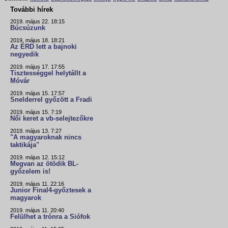
További hírek
2019. május 22. 18:15
Búcsúzunk
2019. május 18. 18:21
Az ÉRD lett a bajnoki
negyedik
2019. május 17. 17:55
Tisztességgel helytállt a
Móvár
2019. május 15. 17:57
Snelderrel győzött a Fradi
2019. május 15. 7:19
Női keret a vb-selejtezőkre
2019. május 13. 7:27
"A magyaroknak nincs
taktikája"
2019. május 12. 15:12
Megvan az ötödik BL-
győzelem is!
2019. május 11. 22:16
Junior Final4-győztesek a
magyarok
2019. május 11. 20:40
Felülhet a trónra a Siófok