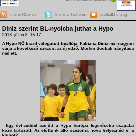
Híreink RSS-en
Híreink a Twitteren
handball.hu blog
Diniz szerint BL-nyolcba juthat a Hypo
2013. július 8. 15:17
A
Hypo NÖ
brazil válogatott beállója,
Fabiana Diniz
már nagyon
várja a következő szezont az új edző, Morten Soubak irányítása
mellett.
- Egy évtizeddel ezelőtt a Hypo Európa legerősebb csapatai
közé tartozott. Az előttünk álló szezonra hova helyeznéd el a
klubot?