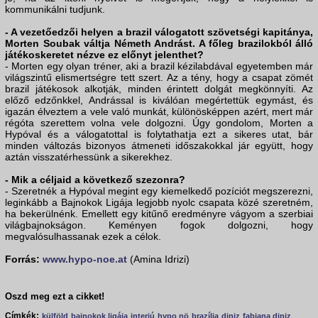
kommunikálni tudjunk.
- A vezetőedzői helyen a brazil válogatott szövetségi kapitánya,
Morten Soubak váltja Németh Andrást. A főleg brazilokból álló
játékoskeretet nézve ez előnyt jelenthet?
- Morten egy olyan tréner, aki a brazil kézilabdával egyetemben már
világszintű elismertségre tett szert. Az a tény, hogy a csapat zömét
brazil játékosok alkotják, minden érintett dolgát megkönnyíti. Az
előző edzőnkkel, Andrással is kiválóan megértettük egymást, és
igazán élveztem a vele való munkát, különösképpen azért, mert már
régóta szerettem volna vele dolgozni. Úgy gondolom, Morten a
Hypóval és a válogatottal is folytathatja ezt a sikeres utat, bár
minden változás bizonyos átmeneti időszakokkal jár együtt, hogy
aztán visszatérhessünk a sikerekhez.
- Mik a céljaid a következő szezonra?
- Szeretnék a Hypóval megint egy kiemelkedő pozíciót megszerezni,
leginkább a Bajnokok Ligája legjobb nyolc csapata közé szeretném,
ha bekerülnénk. Emellett egy kitűnő eredményre vágyom a szerbiai
világbajnokságon. Keményen fogok dolgozni, hogy
megvalósulhassanak ezek a célok.
Forrás:
www.hypo-noe.at
(Amina Idrizi)
Oszd meg ezt a cikket!
Címkék:
külföld
bajnokok ligája
interjú
hypo nö
brazília
diniz
fabiana diniz