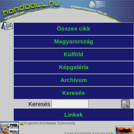
Összes cikk
Magyarország
Külföld
Képgaléria
Archívum
Keresés
Keresés
Linkek
Argentin Kézilabda Szövetség
Cseh Kézilabda Szövetség