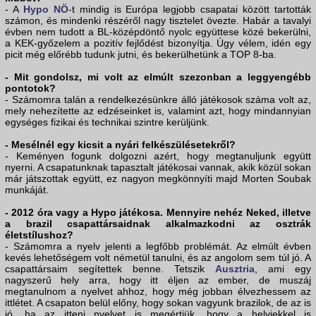
- A
Hypo NÖ
-t mindig is Európa legjobb csapatai között tartották
számon, és mindenki részéről nagy tisztelet övezte. Habár a tavalyi
évben nem tudott a BL-középdöntő nyolc együttese közé bekerülni,
a KEK-győzelem a pozitív fejlődést bizonyítja. Úgy vélem, idén egy
picit még előrébb tudunk jutni, és bekerülhetünk a TOP 8-ba.
- Mit gondolsz, mi volt az elmúlt szezonban a leggyengébb
pontotok?
- Számomra talán a rendelkezésünkre álló játékosok száma volt az,
mely nehezítette az edzéseinket is, valamint azt, hogy mindannyian
egységes fizikai és technikai szintre kerüljünk.
- Mesélnél egy kicsit a nyári felkészülésetekről?
- Keményen fogunk dolgozni azért, hogy megtanuljunk együtt
nyerni. A csapatunknak tapasztalt játékosai vannak, akik közül sokan
már játszottak együtt, ez nagyon megkönnyíti majd Morten Soubak
munkáját.
- 2012 óra vagy a Hypo játékosa. Mennyire nehéz Neked, illetve
a brazil csapattársaidnak alkalmazkodni az osztrák
életstílushoz?
- Számomra a nyelv jelenti a legfőbb problémát. Az elmúlt évben
kevés lehetőségem volt németül tanulni, és az angolom sem túl jó. A
csapattársaim segítettek benne. Tetszik
Ausztria
, ami egy
nagyszerű hely arra, hogy itt éljen az ember, de muszáj
megtanulnom a nyelvet ahhoz, hogy még jobban élvezhessem az
ittlétet. A csapaton belül előny, hogy sokan vagyunk brazilok, de az is
jó, ha az itteni nyelvet is megértjük, hogy a helyiekkel is