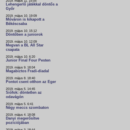
2019. május 11. 15:05
Lehengerlő játékkal döntős a
Győr
2019. május 10. 19:09
Móváron is kikapott a
Békéscsaba
2019. május 10. 15:12
Döntőben a juniorok
2019. május 10. 12:09
Megvan a BL All Star
csapata
2019. május 10. 6:20
Junior Final Four Pesten
2019. május 9. 18:04
Magabiztos Fradi-diadal
2019. május 8. 18:40
Pontot csent otthon az Eger
2019. május 5. 14:45
Siófok: döntetlen az
odavágón
2019. május 5. 6:41
Négy meccs szombaton
2019. május 4. 18:08
Danyi megerősítve
pozíciójában
2019. május 3. 18:44