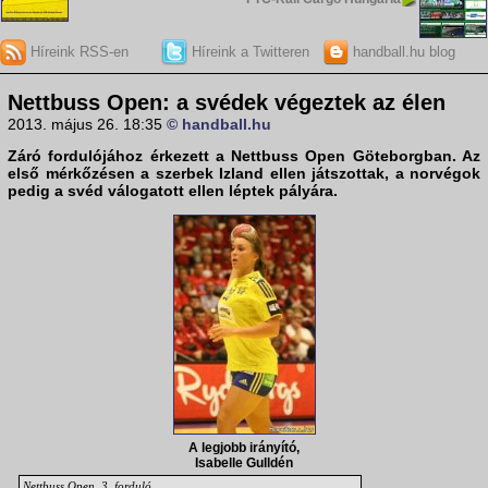
Híreink RSS-en
Híreink a Twitteren
handball.hu blog
Nettbuss Open: a svédek végeztek az élen
2013. május 26. 18:35
© handball.hu
Záró fordulójához érkezett a
Nettbuss Open
Göteborgban. Az
első mérkőzésen a szerbek Izland ellen játszottak, a norvégok
pedig a svéd válogatott ellen léptek pályára.
A legjobb irányító,
Isabelle Gulldén
Nettbuss Open, 3. forduló