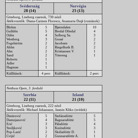
Svédország
Norvégia
28 (14)
25 (13)
Göteborg, Liseberg csarnok, 730 néző
Játékvezetők: Diana-Carmen Florescu, Anamaria Duţă (románok)
Blohm
5
Bjørndalen
10
Gulldén
5
Bredal Oftedal
4
Odén
4
Solberg Sa.
3
Westberg
3
Gossé
2
Fogelström
2
Jacobsen
2
Ahlm
2
Riegelhuth B.
2
Alm
2
Kristiansen V.
1
Sand
2
Yttereng
1
Roberts
1
Adler
1
Hagman
1
Kiállítások:
4 perc
Kiállítások:
2 perc
Nettbuss Open, 3. forduló
Szerbia
Izland
22 (11)
21 (10)
Göteborg, Liseberg csarnok, 222 néző
Játékvezetők: Michael Johansson, Jasmin Kliko (svédek)
Dmitrović
5
Stefánsdóttir
5
Damnjanović
4
Ragnarsdóttir
5
Erić
3
Pálsdóttir
4
Stoiljković
3
Knútsdóttir
3
Pop-Lazić
2
Skúladóttir D.
1
Cvijić
2
Gunnarsdóttir A.
1