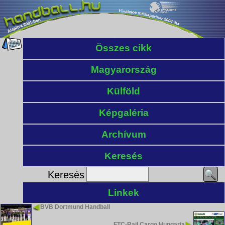
Összes cikk
Magyarország
Külföld
Képgaléria
Archívum
Keresés
Keresés
Linkek
BVB Dortmund Handball
FTC-Rail Cargo Hungaria