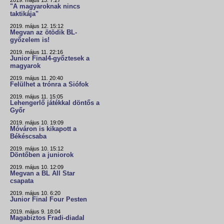
2019. május 13. 7:27
"A magyaroknak nincs
taktikája"
2019. május 12. 15:12
Megvan az ötödik BL-
győzelem is!
2019. május 11. 22:16
Junior Final4-győztesek a
magyarok
2019. május 11. 20:40
Felülhet a trónra a Siófok
2019. május 11. 15:05
Lehengerlő játékkal döntős a
Győr
2019. május 10. 19:09
Móváron is kikapott a
Békéscsaba
2019. május 10. 15:12
Döntőben a juniorok
2019. május 10. 12:09
Megvan a BL All Star
csapata
2019. május 10. 6:20
Junior Final Four Pesten
2019. május 9. 18:04
Magabiztos Fradi-diadal