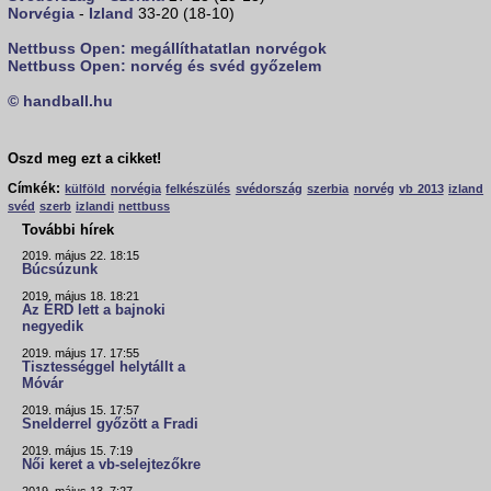
Norvégia
-
Izland
33-20 (18-10)
Nettbuss Open: megállíthatatlan norvégok
Nettbuss Open: norvég és svéd győzelem
© handball.hu
Oszd meg ezt a cikket!
Címkék:
külföld
norvégia
felkészülés
svédország
szerbia
norvég
vb 2013
izland
svéd
szerb
izlandi
nettbuss
További hírek
2019. május 22. 18:15
Búcsúzunk
2019. május 18. 18:21
Az ÉRD lett a bajnoki
negyedik
2019. május 17. 17:55
Tisztességgel helytállt a
Móvár
2019. május 15. 17:57
Snelderrel győzött a Fradi
2019. május 15. 7:19
Női keret a vb-selejtezőkre