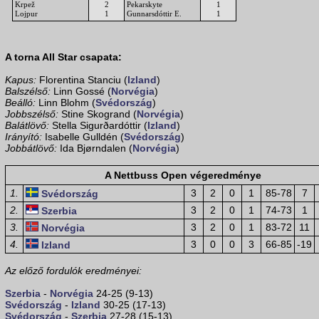
Krpež
2
Pekarskyte
1
Lojpur
1
Gunnarsdóttir E.
1
A torna All Star csapata:
Kapus:
Florentina Stanciu (
Izland
)
Balszélső:
Linn Gossé (
Norvégia
)
Beálló:
Linn Blohm (
Svédország
)
Jobbszélső:
Stine Skogrand (
Norvégia
)
Balátlövő:
Stella Sigurðardóttir (
Izland
)
Irányító:
Isabelle Gulldén (
Svédország
)
Jobbátlövő:
Ida Bjørndalen (
Norvégia
)
A Nettbuss Open végeredménye
1.
3
2
0
1
85-78
7
Svédország
2.
3
2
0
1
74-73
1
Szerbia
3.
3
2
0
1
83-72
11
Norvégia
4.
3
0
0
3
66-85
-19
Izland
Az előző fordulók eredményei:
Szerbia
-
Norvégia
24-25 (9-13)
Svédország
-
Izland
30-25 (17-13)
Svédország
-
Szerbia
27-28 (15-13)