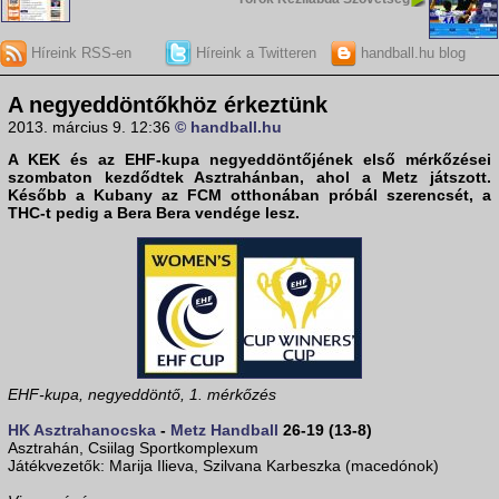
Híreink RSS-en
Híreink a Twitteren
handball.hu blog
A negyeddöntőkhöz érkeztünk
2013. március 9. 12:36
© handball.hu
A
KEK
és az
EHF-kupa
negyeddöntőjének első mérkőzései
szombaton kezdődtek Asztrahánban, ahol a Metz játszott.
Később a Kubany az FCM otthonában próbál szerencsét, a
THC-t pedig a Bera Bera vendége lesz.
EHF-kupa, negyeddöntő, 1. mérkőzés
HK Asztrahanocska
-
Metz Handball
26-19 (13-8)
Asztrahán, Csiilag Sportkomplexum
Játékvezetők: Marija Ilieva, Szilvana Karbeszka (macedónok)