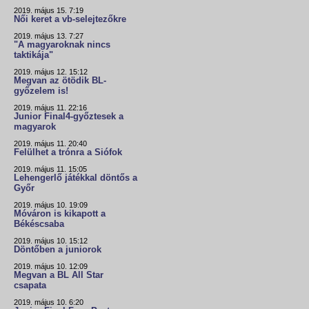
2019. május 15. 7:19
Női keret a vb-selejtezőkre
2019. május 13. 7:27
"A magyaroknak nincs
taktikája"
2019. május 12. 15:12
Megvan az ötödik BL-
győzelem is!
2019. május 11. 22:16
Junior Final4-győztesek a
magyarok
2019. május 11. 20:40
Felülhet a trónra a Siófok
2019. május 11. 15:05
Lehengerlő játékkal döntős a
Győr
2019. május 10. 19:09
Móváron is kikapott a
Békéscsaba
2019. május 10. 15:12
Döntőben a juniorok
2019. május 10. 12:09
Megvan a BL All Star
csapata
2019. május 10. 6:20