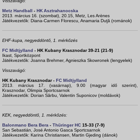
Visszavágó:
Metz Handball
-
HK Asztrahanocska
2013. március 16. (szombat), 20.15, Metz, Les Arènes
Játékvezetők: Diana-Carmen Florescu, Anamaria Duţă (románok)
EHF-kupa, negyeddöntő, 1. mérkőzés
FC Midtjylland
- HK Kubany Krasznodar 39-21 (21-9)
Ikast, Sportközpont
Játékvezetők: Joanna Brehmer, Agnieszka Skowronek (lengyelek)
Visszavágó:
HK Kubany Krasznodar -
FC Midtjylland
2013. március 17. (vasárnap), 9.00 (magyar idő szerint),
Krasznodar, Olimpia Sportcsarnok
Játékvezetők: Dorian Sârbu, Valentin Suponicov (moldávok)
KEK, negyeddöntő, 1. mérkőzés:
Balonmano Bera Bera
-
Thüringer HC
15-33 (7-9)
San Sebastián, José Antonio Gasca Sportcsarnok
Játékvezetők: Karina Christiansen, Martin Gjeding (dánok)