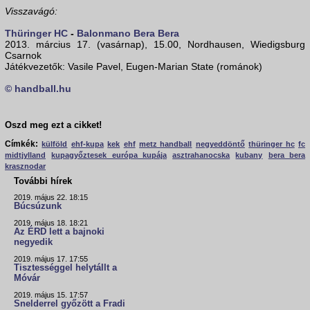
Visszavágó:
Thüringer HC
-
Balonmano Bera Bera
2013. március 17. (vasárnap), 15.00, Nordhausen, Wiedigsburg
Csarnok
Játékvezetők: Vasile Pavel, Eugen-Marian State (románok)
© handball.hu
Oszd meg ezt a cikket!
Címkék:
külföld
ehf-kupa
kek
ehf
metz handball
negyeddöntő
thüringer hc
fc
midtjylland
kupagyőztesek európa kupája
asztrahanocska
kubany
bera bera
krasznodar
További hírek
2019. május 22. 18:15
Búcsúzunk
2019. május 18. 18:21
Az ÉRD lett a bajnoki
negyedik
2019. május 17. 17:55
Tisztességgel helytállt a
Móvár
2019. május 15. 17:57
Snelderrel győzött a Fradi