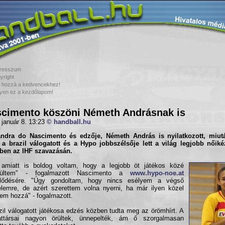
resszum
yright
 hozzá a kedvencekhez!
yen ez a kezdőlapom!
cimento köszöni Németh Andrásnak is
 január 8. 13:23
© handball.hu
andra do Nascimento
és edzője,
Németh András
is nyilatkozott, miutá
 a brazil válogatott és a
Hypo
jobbszélsője lett a világ legjobb nőiké
ben az IHF szavazásán.
 amiatt is boldog voltam, hogy a legjobb öt játékos közé
rültem" - fogalmazott Nascimento a
www.hypo-noe.at
klődésére. "Úgy gondoltam, hogy nincs esélyem a végső
lemre, de azért szerettem volna nyerni, ha már ilyen közel
tem hozzá" - fogalmazott.
zil válogatott játékosa edzés közben tudta meg az örömhírt. A
attársai nagyon örültek, ünnepelték, ám ő szorgalmasan