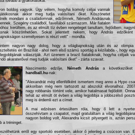
atta tovább a gyakorlatokat.
on boldog vagyok. Úgy vélem, hogyha komoly céljai vannak
játékosnak akkor meg tudja valósítani őket. Köszönetet
etnék mondani a családomnak, edzőmnek, Németh Andrásnak
tennek. Szegény családból, favellából származom. Már fiatalon
óhoz kerültem, és az elmúlt tíz évben rengeteget tanultam, fejlődtem, nagy
ásnak köszönhetően. Sokat jelentett nekem, hogy András edzőként a
bajnokságon személyesen is részt vett" - mondta.
rintem nagyon nagy dolog, hogy a világbajnokság után és az olimpia 
szteltetés éri Brazíliát - ahol nem első számú sportág a kézilabda -, hogy egy
 legjobbjának választják. Azt üzenem a brazil fiataloknak, hogyha céljaik v
ndő akaraterővel meg tudják valósítani őket" - zárta szavait.
Nascimento edzője,
Németh András
a következőket
handball.hu
-nak:
"Alexandrát még ellenfélként ismertem meg anno a Hypo csa
akkoriban még nem tartozott az abszolút élvonalhoz. 2007-
nagy robbanás történt vele, amikor hatalmasat fejlődött. Onna
tehát az elmúlt öt évben a világ legjobbja a jobbszélső posz
meg is érdemli ezt a címet.
A mai edzésen értesültem róla, hogy ő lett a nyerte
összehívtam a csapatot, majd gratuláltam a világ legjobbján
nagyon boldog volt, Alexandra kicsit pityergett is, aztán persz
b a tréninget.
szélhetünk erről egy sportoló esetében, akkor ő jelenleg a csúcson van. E