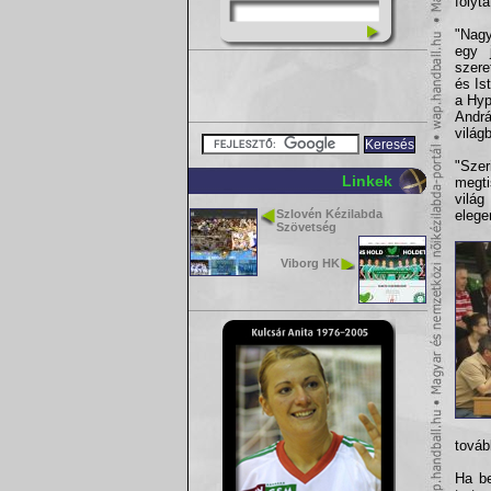
folyt
"Nagy
egy 
szer
és Is
a Hyp
Andr
világ
"Sze
Linkek
megti
világ
Szlovén Kézilabda
elege
Szövetség
Viborg HK
továb
Ha be