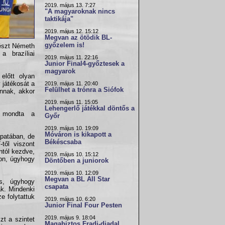
2019. május 13. 7:27
"A magyaroknak nincs
taktikája"
2019. május 12. 15:12
Megvan az ötödik BL-
győzelem is!
részt Németh
 brazíliai
2019. május 11. 22:16
Junior Final4-győztesek a
magyarok
előtt olyan
 játékosát a
2019. május 11. 20:40
Felülhet a trónra a Siófok
annak, akkor
2019. május 11. 15:05
Lehengerlő játékkal döntős a
 mondta a
Győr
2019. május 10. 19:09
Móváron is kikapott a
patában, de
Békéscsaba
től viszont
ntól kezdve,
2019. május 10. 15:12
ton, úgyhogy
Döntőben a juniorok
2019. május 10. 12:09
Megvan a BL All Star
s, úgyhogy
csapata
ak. Mindenki
e folytattuk
2019. május 10. 6:20
Junior Final Four Pesten
2019. május 9. 18:04
zt a szintet
Magabiztos Fradi-diadal