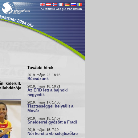
Automatic Google translation
További hírek
2019. május 22. 18:15
Búcsúzunk
n kiderült,
2019. május 18. 18:21
zilabdázója
Az ÉRD lett a bajnoki
negyedik
2019. május 17. 17:55
Tisztességgel helytállt a
Móvár
2019. május 15. 17:57
Snelderrel győzött a Fradi
2019. május 15. 7:19
Női keret a vb-selejtezőkre