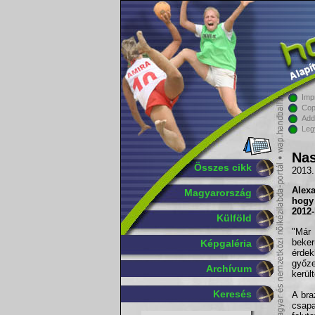
Imp
Cop
Add
Leg
Nas
Összes cikk
2013.
Alex
Magyarország
hogy
2012-
Külföld
"Már
beke
Képgaléria
érde
győze
Archívum
kerül
Keresés
A bra
csap