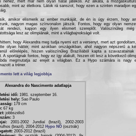
ni nehéz, mert már nem olyan fiatal játékos. Az alkata, a mozgáskultúr
losabb, mint az életkora. Látok rá sanszot, hogy ezen a szinten maradjon eg
áig.
sik, amikor elismerik az ember munkáját, de én is úgy érzem, hogy am
zunk, nagyon magas színvonalon játszik. Fontos, hogy egy olyan nemze
piát rendezi, kapjon egy ilyen elismert szereplőt. Valószínűleg mé
atottsága lesz az olimpiának, mint a világbajnokságé volt.
ittem, hogy Alexandra meg tudja nyerni ezt a versenyt, mert azt gondoltam
te olyan háttér, mint azokban országokban, ahol nagyon népszerű a ké
tlenül előrelépés, hiszen valószínűleg Brazíliából kapta a szavazataina
t. A sportágnak fontos, hogy ez így alakult, hiszen ott lesz a következő olimp
labda megmutatja az erejét a világban. Ez a Hypo számára is nagy e
mazott a tréner.
mento lett a világ legjobbja
Alexandra do Nascimento adatlapja
etési idő:
1981. szeptember 16.
etési hely:
Sao Paulo
asság:
179 cm
y:
67 kg
zt:
jobbszélső
szám:
3
jai:
2001-2002 Jundiaí (brazil), 2002-2003
ulhos (brazil), 2004-2012
Hypo NÖ
(osztrák)
gatott:
2003-2012 (brazil)
dményei:
9x osztrák bajnok (2004-2012), 9x