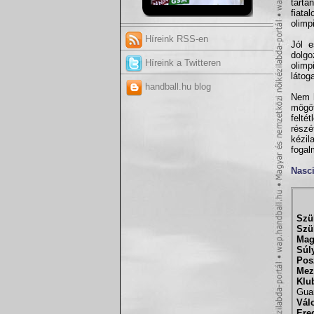
tarta
fiata
olimpi
Híreink RSS-en
Jól e
dolgo
Híreink a Twitteren
olim
látog
handball.hu blog
Nem h
mögöt
felté
részé
kézi
fogal
Nasci
Szül
Szül
Mag
Súl
Pos
Mez
Klub
Guar
Válo
Ere