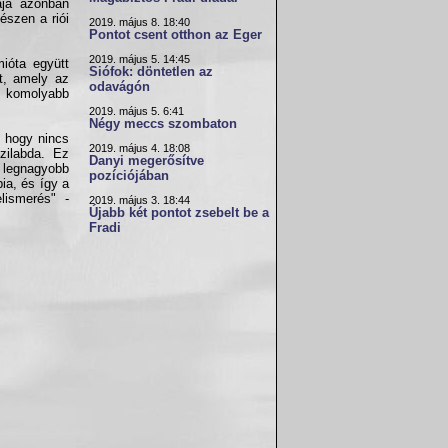
ája azonban
észen a riói
2019. május 8. 18:40
Pontot csent otthon az Eger
2019. május 5. 14:45
ióta együtt
Siófok: döntetlen az
t, amely az
odavágón
g komolyabb
2019. május 5. 6:41
Négy meccs szombaton
, hogy nincs
2019. május 4. 18:08
zilabda. Ez
Danyi megerősítve
k legnagyobb
pozíciójában
ia, és így a
lismerés" -
2019. május 3. 18:44
Újabb két pontot zsebelt be a
Fradi