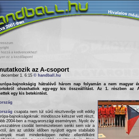
resszum
yright
 hozzá a kedvencekhez!
yen ez a kezdőlapom!
utatkozik az A-csoport
 december 1. 6:15
© handball.hu
urópa-bajnokság
ig hátralévő három nap folyamán a nem magyar ér
ortokról olvashattok egy-egy kis összeállítást. Az 1. részben az
ettek egy kis betekintést.
ország
ország
csapata nem túl sűrű résztvevője volt eddig
rópa-bajnokságoknak: mindössze kétszer vett részt,
óbb 2004-ben a magyarországi eseményen. Nyolc év
visszatérve csodát természetesen senki sem vár a
któl, ám az utóbbi időben nyújtott egyre stabilabb
mények miatt mindenképpen nehéz ellenfélként