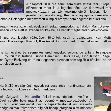
A csapatot 2004 óta senki sem tudta letaszítani Európa t
előzetesen most is a legtöbb pénzt az ő nevével mer
megkockáztatni az Eb végkimenetelét illetően. Nem
jelenleg az északi együttes a világbajnoki címvédő i
nban a Pekingben megszerzett olimpiai aranyat sem engedte ki a kezéből.
végok kerete az elmúlt évek alatt sokat formálódott, a fiatalok Marit Breivik,
irsson keze alatt is szépen épültek be, és váltak meghatározó játékosokká.
limpia óta kisebb változások történtek csak a csapatban: Kari Met
avonult a válogatottságtól, Kari Aalvik Grimsbö pedig gyermekáldás miatt m
ne itt neveket és személyes eredményeket sorolni, de a lista túlságosa
. Egy biztos: Katrine Lunde Haraldsen, Heidi Løke, Linn Kristin Riegel
ine Dyhre Breivang és társaik egészen biztosan nem fogják a bőrüket, és ez
et olcsón adni.
bia
bia
önálló országként negyedszer vesz részt kontinenstornán,
 a legjobb tíz közé sem tudott férkőzni.
dei házigazda –
Hollandia
júniusi visszalépését követően –
rővel vetette bele magát az esemény megszervezésébe. A
ri férfi kontinensviadal pozitív tapasztalataival és szakértő
ezőgárdájával felvértezve alig pár hónap leforgása alatt mindent