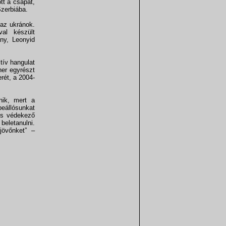
ott a csapat,
zerbiába.
 az ukránok.
val készült
ány, Leonyid
tív hangulat
ner egyrészt
rét, a 2004-
nik, mert a
eállósunkat
 is védekező
 beletanulni.
jövőnket” –