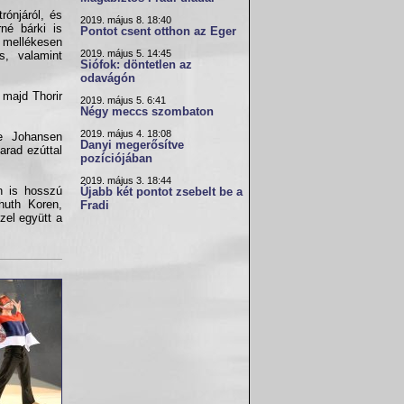
rónjáról, és
2019. május 8. 18:40
né bárki is
Pontot csent otthon az Eger
 mellékesen
2019. május 5. 14:45
s, valamint
Siófok: döntetlen az
odavágón
 majd Thorir
2019. május 5. 6:41
Négy meccs szombaton
2019. május 4. 18:08
te Johansen
Danyi megerősítve
arad ezúttal
pozíciójában
2019. május 3. 18:44
n is hosszú
Újabb két pontot zsebelt be a
huth Koren,
Fradi
zel együtt a