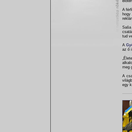
előte
A fér
hogy 
reklá
Saša 
csatá
tud v
A
Gy
az ő 
„Élet
alkal
meg g
A csa
világ
egy 