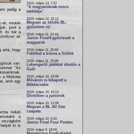
2019. május 13. 7:27
"A magyaroknak nincs
sem pedig a
taktikája"
2019. május 12. 15:12
Megvan az ötödik BL-
c-et, miután
győzelem is!
juk, pont a
tt, és bár a
2019. május 11. 22:16
yümölcse: az
Junior Final4-győztesek a
magyarok
 arra, hogy
2019. május 11. 20:40
Felülhet a trónra a Siófok
2019. május 11. 15:05
égiósuk van.
Lehengerlő játékkal döntős a
utinnal: "Az
Győr
ékosainknak.
2019. május 10. 19:09
 a főiskolai
Móváron is kikapott a
at, amit egy
Békéscsaba
2019. május 10. 15:12
Döntőben a juniorok
2019. május 10. 12:09
Megvan a BL All Star
csapata
rcba induló
emutatni a
2019. május 10. 6:20
 országként
Junior Final Four Pesten
helyét ki is
2019. május 9. 18:04
Magabiztos Fradi-diadal