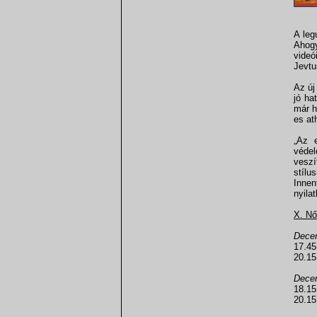
A leg
Ahog
videó
Jevtu
Az új
jó ha
már h
es at
„Az 
véde
veszí
stílu
Innen
nyila
X. Nő
Dece
17.4
20.1
Dece
18.1
20.1