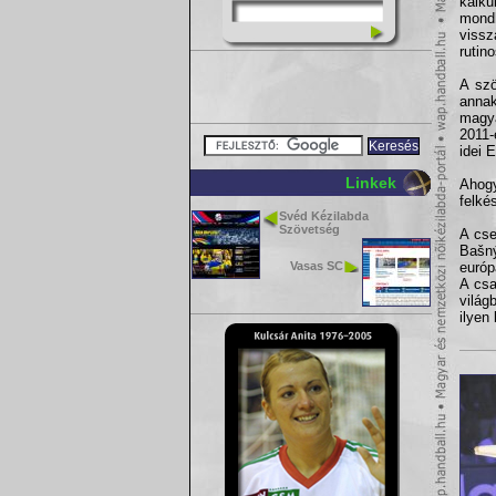
kalk
mond
viss
rutin
A szö
annak
magya
2011-
idei 
Linkek
Ahogy
felké
Svéd Kézilabda
Szövetség
A cse
Bašný
Vasas SC
európ
A csa
világ
ilyen