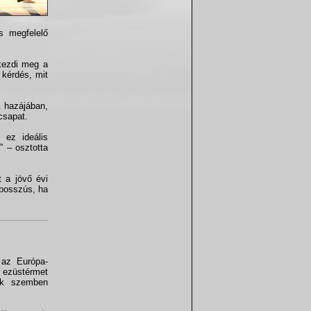
s megfelelő
kezdi meg a
 kérdés, mit
k hazájában,
csapat.
 ez ideális
” – osztotta
 a jövő évi
 bosszús, ha
 az Európa-
 ezüstérmet
nk szemben