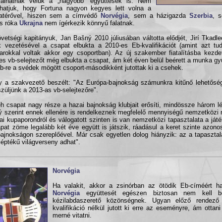
ulálhatnak velük a „nagyobb” együttesek is. Nem
hatjuk, hogy Fortuna nagyon kegyes lett volna a
zatérővel, hiszen sem a címvédő
Norvégia
, sem a házigazda
Szerbia
, 
os róka
Ukrajna
nem ígérkezik könnyű falatnak.
vetségi kapitányuk, Jan Bašný 2010 júliusában váltotta elődjét, Jirí Tkadle
 vezetésével a csapat elbukta a 2010-es Eb-kvalifikációt (amint azt tud
rokkal voltak akkor egy csoportban). Az új szakember fiatalításba kezde
es vb-selejtezőt még elbukta a csapat, ám két éven belül beérett a munka g
Eb-re a svédek mögött csoport-másodikként jutottak ki a csehek.
 a szakvezető beszélt: "Az Európa-bajnokság számunkra kitűnő lehetőség
szüljünk a 2013-as vb-selejtezőre".
h csapat nagy része a hazai bajnokság klubjait erősíti, mindössze három l
 szerint ennek ellenére is rendelkeznek megfelelő mennyiségű nemzetközi r
ai kupaporondról és válogatott szinten is van nemzetközi tapasztalata a ját
pat zöme legalább két éve együtt is játszik, ráadásul a keret szinte azonos
bajnokságon szereplőével. Már csak egyetlen dolog hiányzik: az a tapasztal
 léptékű világverseny adhat".
Norvégia
Ha valakit, akkor a zsinórban az ötödik Eb-címéért ha
Norvégia
együttesét egészen biztosan nem kell b
kézilabdaszerető közönségnek. Ugyan előző rendező
kvalifikáció nélkül jutott ki erre az eseményre, ám ottani 
merné vitatni.