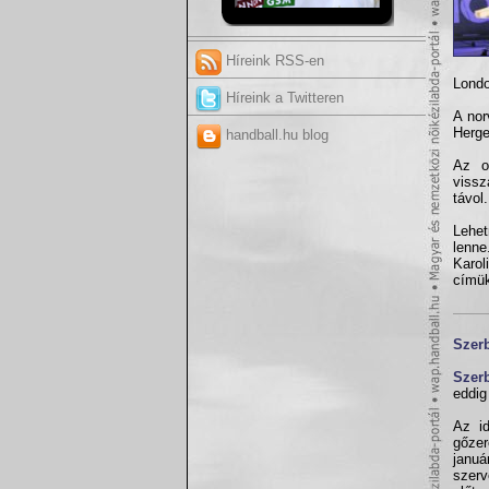
Híreink RSS-en
Londo
Híreink a Twitteren
A nor
Herge
handball.hu blog
Az o
vissz
távol.
Lehet
lenne
Karol
címük
Szer
Szer
eddig
Az i
gőze
januá
szerv