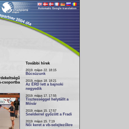
Automatic Google translation
További hírek
2019. május 22. 18:15
Búcsúzunk
dekeltségű
2019. május 18. 18:21
A-csoport
ba
Az ÉRD lett a bajnoki
negyedik
2019. május 17. 17:55
Tisztességgel helytállt a
Móvár
2019. május 15. 17:57
Snelderrel győzött a Fradi
2019. május 15. 7:19
Női keret a vb-selejtezőkre