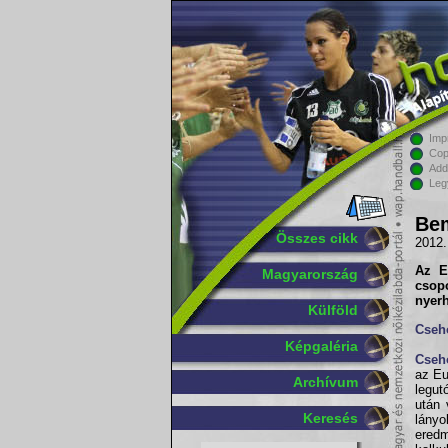
Imp
Cop
Add
Leg
Bem
Összes cikk
2012.
Az
E
Magyarország
csop
nyerh
Külföld
Cseh
Képgaléria
Cseh
az Eu
Archívum
legut
után 
Keresés
lányo
ered