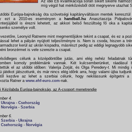
Az idei Eb kvalifikációja során sikert sikerre halmoz
míg végül hat mérkőzésből ötöt megnyerve utazhat S
utóbbi Európa-bajnokság óta szövetségi kapitányváltáson mentek keresztül
y ezt a 2010-es eseményen a
handball.hu
Anasztaszija Pidpalová
interjújából is érezni lehetett, az akkori belső feszültség fő oka a kapit
senko személye volt.
 vezetőre, Leonyid Ratnerre mint megmentőjükre tekint a csapat, és ez a pozi
tással lehet a pályán nyújtott teljesítményre is. Nem is csoda, hiszen a tré
armadszor kerül az ukrán kispadra, másrészt pedig az eddigi legnagyobb sike
héni bronzérmet is vele szerezte a csapat.
elsődleges célunk a középdöntőbe jutás, ami elég nehéz feladatnak tű
lemben komoly problémáink vannak. Két kulcsemberünket, ráadásul b
tettük el az utóbbi időben: Valerija Zorját, és Olga Peredery-t. Mi mindig
sú játékot játszottunk, és már nincs elég időnk arra, hogy valami újba tudjunk
től kezdve az lehet a szerbiai célunk, hogy nekilássunk építgetni a 
tkozta Ratner a
www.ehf-euro.com
-nak.
i Kézilabda Európa-bajnokság, az A-csoport menetrendje
mber 4.
5
Ukrajna
-
Csehország
5
Norvégia
-
Szerbia
mber 6.
5
Szerbia
-
Ukrajna
5
Csehország
-
Norvégia