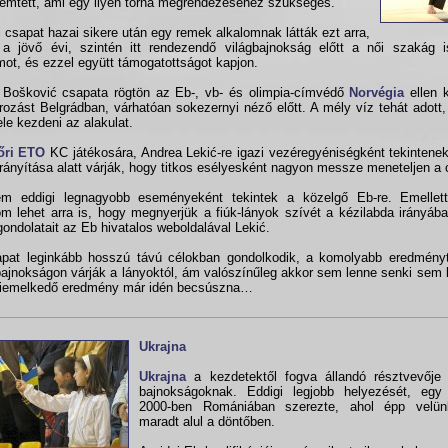
remtett, ami egy ilyen torna megrendezéséhez szükséges.
fi csapat hazai sikere után egy remek alkalomnak látták ezt arra,
a jövő évi, szintén itt rendezendő világbajnokság előtt a női szakág i
mot, és ezzel együtt támogatottságot kapjon.
Bošković csapata rögtön az Eb-, vb- és olimpia-címvédő
Norvégia
ellen 
rozást Belgrádban, várhatóan sokezernyi néző előtt. A mély víz tehát adott,
ele kezdeni az alakulat.
őri ETO
KC játékosára, Andrea Lekić-re igazi vezéregyéniségként tekintene
irányítása alatt várják, hogy titkos esélyesként nagyon messze meneteljen a 
em eddigi legnagyobb eseményeként tekintek a közelgő Eb-re. Emellett
om lehet arra is, hogy megnyerjük a fiúk-lányok szívét a kézilabda irányába
ondolatait az Eb hivatalos weboldalával Lekić.
pat leginkább hosszú távú célokban gondolkodik, a komolyabb eredményt
bajnokságon várják a lányoktól, ám valószínűleg akkor sem lenne senki sem
kiemelkedő eredmény már idén becsúszna…
Ukrajna
Ukrajna
a kezdetektől fogva állandó résztvevője
bajnokságoknak. Eddigi legjobb helyezését, egy
2000-ben Romániában szerezte, ahol épp velü
maradt alul a döntőben.