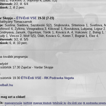
onso 1, Vuĉkoviĉ 3, Sopronyi 4, Zebiĉ 7(3)
éteresek:
2/2, ill. 6/4
ítások:
2, ill 2 perc.
ar Skopje –
ÉTV-Érdi VSE
19-32 (7-15)
Batthyány Tornacsarnok
je:
Suslina, Saidova, Sazdovski 5(2), Stojkovska, Shteriova 1, Svetlova, 
, Mitroviĉ 6, Zylkina, Vinogradova 3, Klikovaĉ 1, Kostukova, Lubjanaj, Lojpur 2.
ridnyeva, Janurik, Oguntoye, Török 1, Kovács A. 4, Vukcevic 2, Balog 1,
ludy 1, Vincze 2, Wolf 5(5), Oláh, Kovács G., Koren 7, Bognár 1, Elez 4.
éteresek:
3/2, ill. 5/5
ítások:
6, ill. 10 perc.
na további programja:
helyért
csütörtök 17.30 Zaječar - Vardar Skopje
ő
csütörtök 19.30
ÉTV-Érdi VSE
-
RK Podravka Vegeta
ndball.hu
meg ezt a cikket!
ék:
magyarország
külföld
magyar klubok
fehérvár kc
étv-érdi vse
rk podravka veget