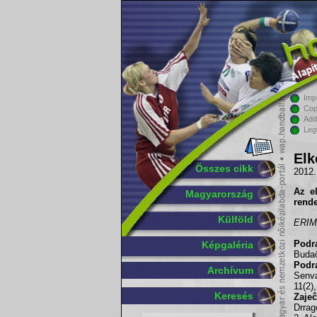
Imp
Cop
Add
Leg
Elk
Összes cikk
2012.
Az e
Magyarország
rend
Külföld
ERIMA
Podra
Képgaléria
Buda
Podr
Archívum
Senva
11(2)
Keresés
Zajeĉ
Drrag