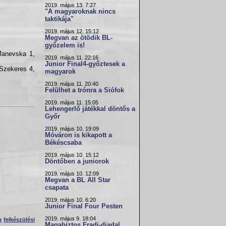
2019. május 13. 7:27
"A magyaroknak nincs
taktikája"
2019. május 12. 15:12
Megvan az ötödik BL-
győzelem is!
Manevska 1,
2019. május 11. 22:16
Junior Final4-győztesek a
 Szekeres 4,
magyarok
2019. május 11. 20:40
Felülhet a trónra a Siófok
2019. május 11. 15:05
Lehengerlő játékkal döntős a
Győr
2019. május 10. 19:09
Móváron is kikapott a
Békéscsaba
2019. május 10. 15:12
Döntőben a juniorok
2019. május 10. 12:09
Megvan a BL All Star
csapata
2019. május 10. 6:20
Junior Final Four Pesten
2019. május 9. 18:04
a
felkészülési
Magabiztos Fradi-diadal