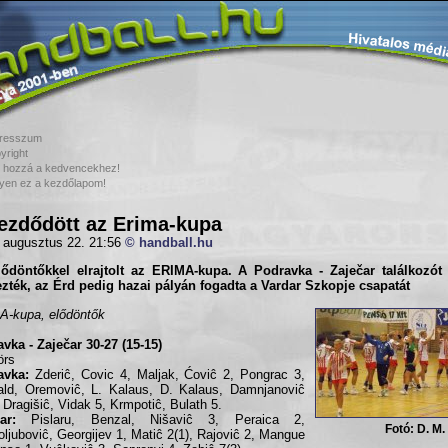
resszum
yright
 hozzá a kedvencekhez!
yen ez a kezdőlapom!
ezdődött az Erima-kupa
 augusztus 22. 21:56
© handball.hu
lődöntőkkel elrajtolt az ERIMA-kupa. A
Podravka - Zaječar
találkozót
ezték, az
Érd
pedig hazai pályán fogadta a
Vardar Szkopje
csapatát
-kupa, elődöntők
vka - Zaječar 30-27 (15-15)
örs
avka:
Zderiĉ, Covic 4, Maljak, Ćoviĉ 2, Pongrac 3,
ld, Oremoviĉ, L. Kalaus, D. Kalaus, Damnjanoviĉ
, Dragišiĉ, Vidak 5, Krmpotiĉ, Bulath 5.
ar:
Pislaru, Benzal, Nišaviĉ 3, Peraica 2,
Fotó: D. M.
oljuboviĉ, Georgijev 1, Matiĉ 2(1), Rajoviĉ 2, Mangue