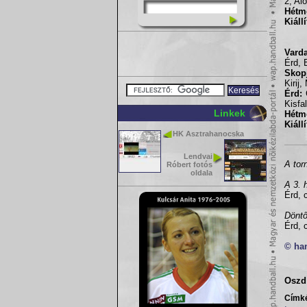
2, Al
Hétm
Kiáll
Vard
Érd, 
Skop
Kirij
Érd:
G
Kisfa
Linkek
Hétm
Kiáll
HK Asztrahanocska
Lendvai
A tor
Róbert fotós
oldala
A 3. 
Érd, 
Dönt
Érd, 
© ha
Oszd 
Címk