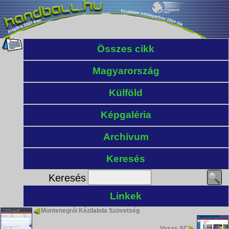
Összes cikk
Magyarország
Külföld
Képgaléria
Archívum
Keresés
Keresés
Linkek
Montenegrói Kézilabda Szövetség
Vasas SC