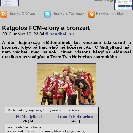
Híreink RSS-en
Híreink a Twitteren
handball.hu blog
Kétgólos FCM-előny a bronzért
2012. május 16. 23:34
© handball.hu
A dán bajnokság elődöntőinek két vesztese találkozott a
bronzért folyó párharc első mérkőzésén. Az
FC Midtjylland
már
nem védheti meg bajnoki címét, viszont kétgólos előnnyel
utazik a visszavágóra a
Team Tvis Holstebro
csarnokába.
Dán bajnokság, rájátszás, bronzpárharc, 1. mérkőzés
FC Midtjylland
Team Tvis Holstebro
26 (14)
24 (9)
Ikast, Ikast-Brande Arena
Játékvezetők: Karina Christiansen, Malene Lythje (dánok)