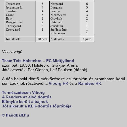
Torstenson
8
Nørgaard
6
Jørgensen L.
4
Burgaard
5
Troelsen
4
Loerper
4
Groot
3
Niedźwiedź
3
Bont
2
Gravholt
2
Brøgger Led
2
Heindahl
1
Thorsgaard
2
Jónsdóttir
1
Østergaard
1
Stefánsdóttir
1
Kristiansen
1
Kiállítások:
10 perc
Kiállítások:
4 perc
Visszavágó
Team Tvis Holstebro
–
FC Midtjylland
szombat, 19.30, Holstebro, Gråkjær Aréna
Játékvezetők: Per Olesen, Leif Poulsen (dánok)
A dán bajnoki döntő mérkőzéseire csütörtökön és szombaton kerül
sor. Ezeknek résztvevői a
Viborg HK
és a
Randers HK
.
Természetesen Viborg
A Randers az első döntős
Előnybe került a bajnok
Jól sikerült a KEK-döntős főpróbája
© handball.hu