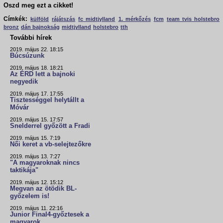
Oszd meg ezt a cikket!
Címkék:
külföld
rájátszás
fc midtjylland
1. mérkőzés
fcm
team tvis holstebro
bronz
dán bajnokság
midtjylland
holstebro
tth
További hírek
2019. május 22. 18:15
Búcsúzunk
2019. május 18. 18:21
Az ÉRD lett a bajnoki
negyedik
2019. május 17. 17:55
Tisztességgel helytállt a
Móvár
2019. május 15. 17:57
Snelderrel győzött a Fradi
2019. május 15. 7:19
Női keret a vb-selejtezőkre
2019. május 13. 7:27
"A magyaroknak nincs
taktikája"
2019. május 12. 15:12
Megvan az ötödik BL-
győzelem is!
2019. május 11. 22:16
Junior Final4-győztesek a
magyarok