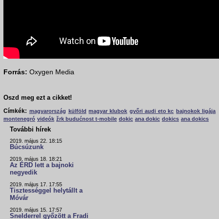
Forrás:
Oxygen Media
Oszd meg ezt a cikket!
Címkék:
magyarország
külföld
magyar klubok
győri audi eto kc
bajnokok ligája
montenegró
videók
žrk budućnost t-mobile
dokic
ana dokic
dokics
ana dokics
További hírek
2019. május 22. 18:15
Búcsúzunk
2019. május 18. 18:21
Az ÉRD lett a bajnoki
negyedik
2019. május 17. 17:55
Tisztességgel helytállt a
Móvár
2019. május 15. 17:57
Snelderrel győzött a Fradi