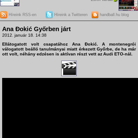
Híreink RSS-en
Híreink a Twitteren
handball.hu blog
Ana Đokić Győrben járt
2012. január 18. 14:38
Ellátogatott volt csapatához
Ana Đokić
. A montenegrói
válogatott beálló tanulmányai miatt érkezett Győrbe, de ha már
ott volt, néhány edzésen is aktívan részt vett az
Audi ETO
-nál.