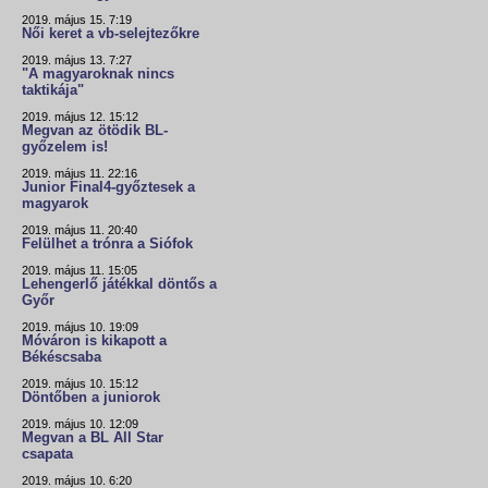
2019. május 15. 7:19
Női keret a vb-selejtezőkre
2019. május 13. 7:27
"A magyaroknak nincs
taktikája"
2019. május 12. 15:12
Megvan az ötödik BL-
győzelem is!
2019. május 11. 22:16
Junior Final4-győztesek a
magyarok
2019. május 11. 20:40
Felülhet a trónra a Siófok
2019. május 11. 15:05
Lehengerlő játékkal döntős a
Győr
2019. május 10. 19:09
Móváron is kikapott a
Békéscsaba
2019. május 10. 15:12
Döntőben a juniorok
2019. május 10. 12:09
Megvan a BL All Star
csapata
2019. május 10. 6:20