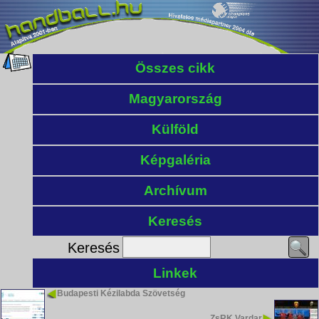
Összes cikk
Magyarország
Külföld
Képgaléria
Archívum
Keresés
Keresés
Linkek
Budapesti Kézilabda Szövetség
ZsRK Vardar