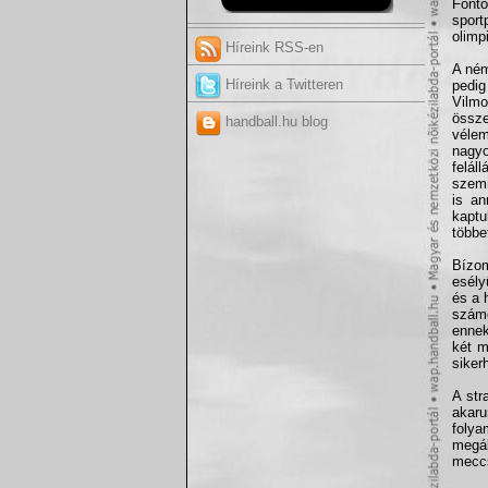
Font
sport
olimp
Híreink RSS-en
A né
Híreink a Twitteren
pedig
Vilm
össz
handball.hu blog
vélem
nagyo
felá
szemm
is an
kaptu
többe
Bízom
esély
és a 
számo
ennek
két m
siker
A str
akaru
foly
megál
mecc