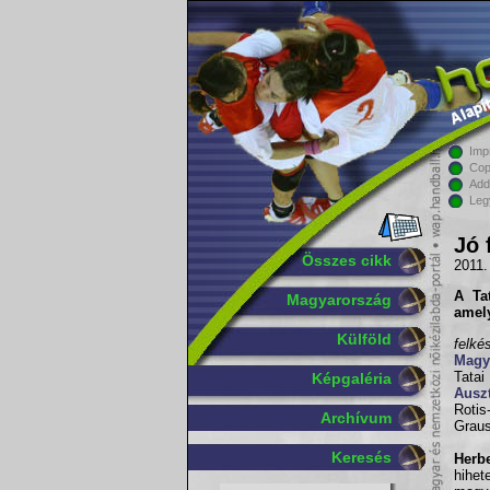
Imp
Cop
Add
Leg
Jó 
Összes cikk
2011.
A Ta
Magyarország
amel
Külföld
felké
Magy
Tatai
Képgaléria
Auszt
Roti
Archívum
Graus
Keresés
Herb
hihe