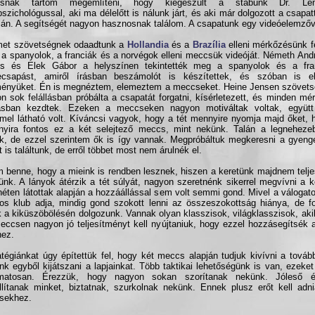
osnak tartom megemlíteni, hogy kiegészült a stábunk Dr. Lé
pszichológussal, aki ma délelőtt is nálunk járt, és aki már dolgozott a csapat
ián. A segítségét nagyon hasznosnak találom. A csapatunk egy videóelemzőve
met szövetségnek odaadtunk a
Hollandia
és a
Brazília
elleni mérkőzésünk fe
 a spanyolok, a franciák és a norvégok elleni meccsük videóját. Németh And
os és Elek Gábor a helyszínen tekintették meg a spanyolok és a fran
ecsapást, amiről írásban beszámolót is készítettek, és szóban is 
ényüket. Én is megnéztem, elemeztem a meccseket. Heine Jensen szövetsé
n sok felállásban próbálta a csapatát forgatni, kísérletezett, és minden m
llásban kezdtek. Ezeken a meccseken nagyon motiváltak voltak, együtt
el látható volt. Kíváncsi vagyok, hogy a tét mennyire nyomja majd őket, 
nyira fontos ez a két selejtező meccs, mint nekünk. Talán a legnehezebb
k, de ezzel szerintem ők is így vannak. Megpróbáltuk megkeresni a gyenge
t is találtunk, de erről többet most nem árulnék el.
 benne, hogy a mieink is rendben lesznek, hiszen a keretünk majdnem telje
ünk. A lányok átérzik a tét súlyát, nagyon szeretnénk sikerrel megvívni a 
héten látottak alapján a hozzáállással sem volt semmi gond. Mivel a válogatot
s klub adja, mindig gond szokott lenni az összeszokottság hiánya, de f
 a kiküszöbölésén dolgozunk. Vannak olyan klasszisok, világklasszisok, ak
eccsen nagyon jó teljesítményt kell nyújtaniuk, hogy ezzel hozzásegítsék 
hez.
atégiánkat úgy építettük fel, hogy két meccs alapján tudjuk kivívni a továb
nk egyből kijátszani a lapjainkat. Több taktikai lehetőségünk is van, ezeket
amatosan. Érezzük, hogy nagyon sokan szorítanak nekünk. Jóleső é
lítanak minket, biztatnak, szurkolnak nekünk. Ennek plusz erőt kell adn
sekhez.