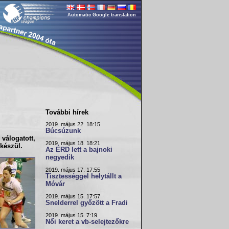
Automatic Google translation
További hírek
2019. május 22. 18:15
Búcsúzunk
válogatott
,
2019. május 18. 18:21
 készül.
Az ÉRD lett a bajnoki
negyedik
2019. május 17. 17:55
Tisztességgel helytállt a
Móvár
2019. május 15. 17:57
Snelderrel győzött a Fradi
2019. május 15. 7:19
Női keret a vb-selejtezőkre