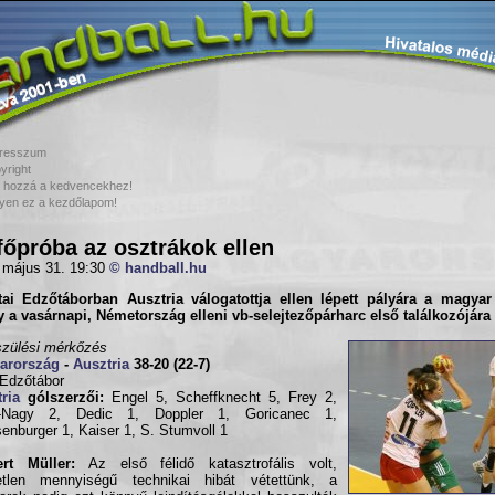
resszum
yright
 hozzá a kedvencekhez!
yen ez a kezdőlapom!
főpróba az osztrákok ellen
 május 31. 19:30
© handball.hu
tai Edzőtáborban
Ausztria
válogatottja ellen lépett pályára a
magyar 
y a vasárnapi,
Németország
elleni vb-selejtezőpárharc első találkozójára
szülési mérkőzés
arország
-
Ausztria
38-20 (22-7)
 Edzőtábor
ria
gólszerzői:
Engel 5, Scheffknecht 5, Frey 2,
s-Nagy 2, Dedic 1, Doppler 1, Goricanec 1,
enburger 1, Kaiser 1, S. Stumvoll 1
ert Müller:
Az első félidő katasztrofális volt,
tetlen mennyiségű technikai hibát vétettünk, a