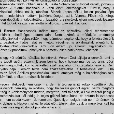
rok pedig ezt könnyű leindításgólokkal bosszulták
A második félidő jobban sikerült, Beate Scheffknecht többet vállalt, jobban 
obban ki tudtuk használni a kapu előtti lehetőségeket. Tudtuk, hogy
zisokkal jobbak náluk, ráadásul Blazek kapus nélkül kellett pályára lép
ére mindenkinek tudtam játéklehetőséget adni, Verena Flöck két kifogo
esen debütált a válogatottban. Igazából a szlovákok elleni meccsek leszne
n fel tudunk készülni az előttünk álló őszi Eb-kvalifikációra.
i Eszter:
Hasznosnak ítélem meg az osztrákok elleni tesztmeccse
enkinek lehetőséget tudtam adni. Nem számít a mérkőzés eredmény
ollégáinkkal megbeszéltük, hogy bármiben segítenek, hogy a felkészülésünk
z osztrákok hatos falat és nyitott védelmet is alkalmaztak ellenünk. E
ójátékunkat gyakoroltuk, ami úgy érzem, jól sikerült. Ugyanakkor mi 
ezést kipróbáltunk, amelyek a németek ellen hatékonyak lehetnek.
s egy-két sérülés hátráltat bennünket: Vérten Orsi fájlalja a derekát, ami te
s tudott azóta edzeni. Bízom benne, hogy holnap már be tud állni. Bódi 
en megütötték, kórházba kellett szállítani, ahol CT-vizsgálaton esik át. Rem
yabb baja. Görbicz térde nem százszázalékos, a terhelésnél érzi. Juh
sicz Móni Achilles-problémákkal küzd, amelyet még a bajnokságban sze
 kíméltük is őket a második félidőben.
receni játékosok nem csak ma, de már tegnap is itt voltak közöttünk. Bí
a dolgok nem úgy működnek, hogy ha valaki gondol egyet, bármi megtörté
tség is közleményben tudatta, megtette, ami tőle telt, a Loki vezetői pedig 
határozásukat. Mi eddig is teljes gőzzel készültünk, és ezután is ezt tes
n nem csodálkozom, de remélem, újabb ilyen dolgok már nem történnek, é
k dolgozni. Nagyon nehéz feladat előtt állunk, ahol csak a munkával kell fo
nden más egyéb dolgot próbálunk kizárni.