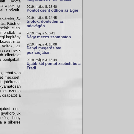
nárt Ágota
tal a pekingi
2019. május 8. 18:40
l is bővült.
Pontot csent otthon az Eger
2019. május 5. 14:45
lvételét, ők
Siófok: döntetlen az
rás, Köstner
odavágón
ciák elleni
elmondták a
2019. május 5. 6:41
gi kapitány
Négy meccs szombaton
érkőzést más
2019. május 4. 18:08
 voltak, ez
Danyi megerősítve
hiszen nekik
pozíciójában
 ellenfelet
 pontjaikat,
2019. május 3. 18:44
Újabb két pontot zsebelt be a
Fradi
s, tehát van
két meccset,
t játékosait
olyamatosan
iknek ezen a
a csapatot a
bjutást, nem
 gyakoroljuk
rzés, hogy
ia a sikeres