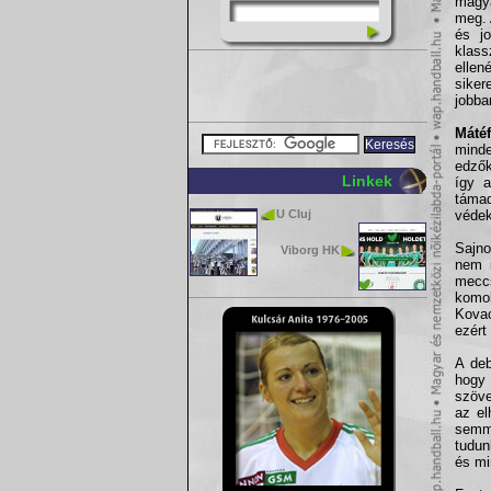
magya
meg. 
és j
klass
ellen
siker
jobba
Mátéf
mind
edzők
Linkek
így a
támad
U Cluj
védek
Sajno
Viborg HK
nem i
meccs
komol
Kovac
ezért
A deb
hogy 
szöve
az el
semmi
tudun
és mi