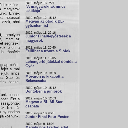
2019. május 13. 7:27
védekeztünk,
"A magyaroknak nincs
 a magyarok
taktikája"
nünk. Ennek
tt hetessel
2019. május 12. 15:12
Megvan az ötödik BL-
k azok, ahol
győzelem is!
2019. május 11. 22:16
t, amelyen
Junior Final4-győztesek a
e, mert az
magyarok
et segítsék,
zek ellen a
2019. május 11. 20:40
Felülhet a trónra a Siófok
is többféle
2019. május 11. 15:05
Lehengerlő játékkal döntős a
gnap beállt,
Győr
fejét a mai
2019. május 10. 19:09
éljük, nincs
Móváron is kikapott a
ász Gabi és
Békéscsaba
dtek össze,
2019. május 10. 15:12
Döntőben a juniorok
ztunk benne,
2019. május 10. 12:09
nhet. Ezt a
Megvan a BL All Star
visszavonták
csapata
szük. Én már
s nyugodtan
2019. május 10. 6:20
glalkoznunk,
Junior Final Four Pesten
2019. május 9. 18:04
Magabiztos Fradi-diadal