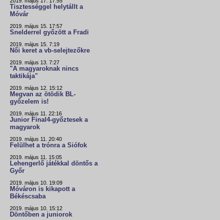
2019. május 17. 17:55
Tisztességgel helytállt a
Móvár
2019. május 15. 17:57
Snelderrel győzött a Fradi
2019. május 15. 7:19
Női keret a vb-selejtezőkre
2019. május 13. 7:27
"A magyaroknak nincs
taktikája"
2019. május 12. 15:12
Megvan az ötödik BL-
győzelem is!
2019. május 11. 22:16
Junior Final4-győztesek a
magyarok
2019. május 11. 20:40
Felülhet a trónra a Siófok
2019. május 11. 15:05
Lehengerlő játékkal döntős a
Győr
2019. május 10. 19:09
Móváron is kikapott a
Békéscsaba
2019. május 10. 15:12
Döntőben a juniorok