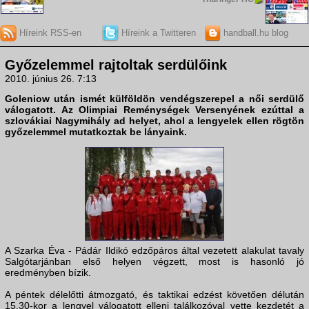
Híreink RSS-en
Híreink a Twitteren
handball.hu blog
Győzelemmel rajtoltak serdülőink
2010. június 26. 7:13
Goleniow után ismét külföldön vendégszerepel a
női serdülő
válogatott
. Az
Olimpiai Reménységek Versenyé
nek ezúttal a
szlovákiai Nagymihály ad helyet, ahol a
lengyelek
ellen rögtön
győzelemmel mutatkoztak be lányaink.
A Szarka Éva - Pádár Ildikó edzőpáros által vezetett alakulat tavaly
Salgótarjánban első helyen végzett, most is hasonló jó
eredményben bízik.
A péntek délelőtti átmozgató, és taktikai edzést követően délután
15.30-kor a lengyel válogatott elleni találkozóval vette kezdetét a