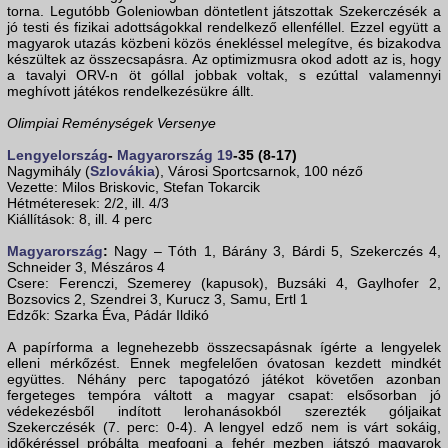
torna. Legutóbb Goleniowban döntetlent játszottak Szekerczésék a
jó testi és fizikai adottságokkal rendelkező ellenféllel. Ezzel együtt a
magyarok utazás közbeni közös énekléssel melegítve, és bizakodva
készültek az összecsapásra. Az optimizmusra okod adott az is, hogy
a tavalyi ORV-n öt góllal jobbak voltak, s ezúttal valamennyi
meghívott játékos rendelkezésükre állt.
Olimpiai Reménységek Versenye
Lengyelország
-
Magyarország 19
-35 (8-17)
Nagymihály (
Szlovákia
), Városi Sportcsarnok, 100 néző
Vezette: Milos Briskovic, Stefan Tokarcik
Hétméteresek: 2/2, ill. 4/3
Kiállítások: 8, ill. 4 perc
Magyarország
:
Nagy – Tóth 1, Bárány 3, Bárdi 5, Szekerczés 4,
Schneider 3, Mészáros 4
Csere: Ferenczi, Szemerey (kapusok), Buzsáki 4, Gaylhofer 2,
Bozsovics 2, Szendrei 3, Kurucz 3, Samu, Ertl 1
Edzők: Szarka Éva, Pádár Ildikó
A papírforma a legnehezebb összecsapásnak ígérte a lengyelek
elleni mérkőzést. Ennek megfelelően óvatosan kezdett mindkét
együttes. Néhány perc tapogatózó játékot követően azonban
fergeteges tempóra váltott a magyar csapat: elsősorban jó
védekezésből indított lerohanásokból szerezték góljaikat
Szekerczésék (7. perc: 0-4). A lengyel edző nem is várt sokáig,
időkéréssel próbálta megfogni a fehér mezben játszó magyarok