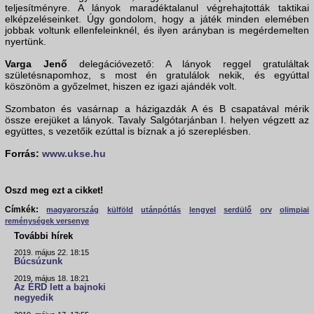
teljesítményre. A lányok maradéktalanul végrehajtották taktikai
elképzeléseinket. Úgy gondolom, hogy a játék minden elemében
jobbak voltunk ellenfeleinknél, és ilyen arányban is megérdemelten
nyertünk.
Varga Jenő
delegációvezető: A lányok reggel gratuláltak
születésnapomhoz, s most én gratulálok nekik, és egyúttal
köszönöm a győzelmet, hiszen ez igazi ajándék volt.
Szombaton és vasárnap a házigazdák A és B csapatával mérik
össze erejüket a lányok. Tavaly Salgótarjánban I. helyen végzett az
együttes, s vezetőik ezúttal is bíznak a jó szereplésben.
Forrás:
www.ukse.hu
Oszd meg ezt a cikket!
Címkék:
magyarország
külföld
utánpótlás
lengyel
serdülő
orv
olimpiai
reménységek versenye
További hírek
2019. május 22. 18:15
Búcsúzunk
2019. május 18. 18:21
Az ÉRD lett a bajnoki
negyedik