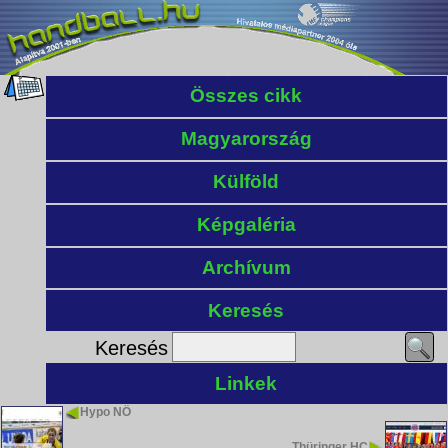
Összes cikk
Magyarország
Külföld
Képgaléria
Archívum
Keresés
Keresés
Linkek
Hypo NÖ
Thüringer HC