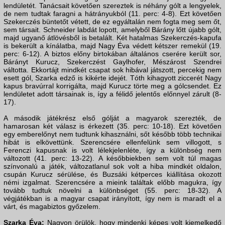
lendületét. Tanácsait követően szereztek is néhány gólt a lengyelek,
de nem tudtak faragni a hátrányukból (11. perc: 4-8). Ezt követően
Szekerczés büntetőt vétett, de ez egyáltalán nem fogta meg sem őt,
sem társait. Schneider labdát lopott, amelyből Bárány lőtt újabb gólt,
majd ugyanő átlövésből is betalált. Két hatalmas Szekerczés-kapufa
is bekerült a kínálatba, majd Nagy Éva védett kétszer remekül (19.
perc: 6-12). A biztos előny birtokában általános cserére került sor,
Bárányt Kurucz, Szekerczést Gaylhofer, Mészárost Szendrei
váltotta. Ekkortájt mindkét csapat sok hibával játszott, percekig nem
esett gól, Szarka edző is kikérte idejét. Tóth kihagyott ziccerét Nagy
kapus bravúrral korrigálta, majd Kurucz törte meg a gólcsendet. Ez
lendületet adott társainak is, így a félidő jelentős előnnyel zárult (8-
17).
A második játékrész első gólját a magyarok szerezték, de
hamarosan két válasz is érkezett (35. perc: 10-18). Ezt követően
egy emberelőnyt nem tudtunk kihasználni, sőt később több technikai
hibát is elkövettünk. Szerencsére ellenfelünk sem villogott, s
Ferenczi kapusnak is volt lélekjelenléte, így a különbség nem
változott (41. perc: 13-22). A későbbiekben sem volt túl magas
színvonalú a játék, változatlanul sok volt a hiba mindkét oldalon,
csupán Kurucz sérülése, és Buzsáki kétperces kiállítása okozott
némi izgalmat. Szerencsére a mieink találtak előbb magukra, így
tovább tudtuk növelni a különbséget (55. perc: 18-32). A
végjátékban is a magyar csapat irányított, így nem is maradt el a
várt, és magabiztos győzelem.
Szarka Éva:
Nagyon örülök, hogy mindenki képes volt kiemelkedő