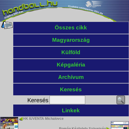
Összes cikk
Magyarország
Külföld
Képgaléria
Archívum
Keresés
Keresés
Linkek
HK IUVENTA Michalovce
Román Kézilabda Szövetség