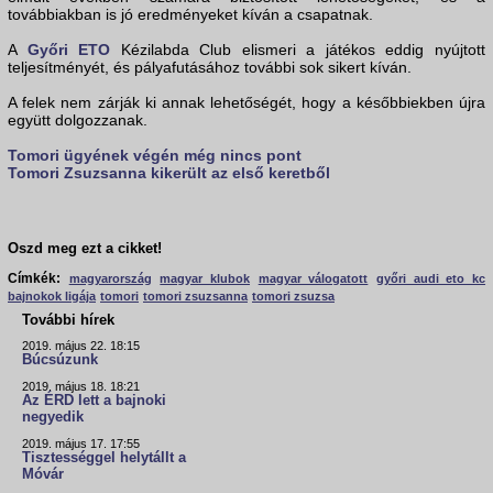
továbbiakban is jó eredményeket kíván a csapatnak.
A
Győri ETO
Kézilabda Club elismeri a játékos eddig nyújtott
teljesítményét, és pályafutásához további sok sikert kíván.
A felek nem zárják ki annak lehetőségét, hogy a későbbiekben újra
együtt dolgozzanak.
Tomori ügyének végén még nincs pont
Tomori Zsuzsanna kikerült az első keretből
Oszd meg ezt a cikket!
Címkék:
magyarország
magyar klubok
magyar válogatott
győri audi eto kc
bajnokok ligája
tomori
tomori zsuzsanna
tomori zsuzsa
További hírek
2019. május 22. 18:15
Búcsúzunk
2019. május 18. 18:21
Az ÉRD lett a bajnoki
negyedik
2019. május 17. 17:55
Tisztességgel helytállt a
Móvár