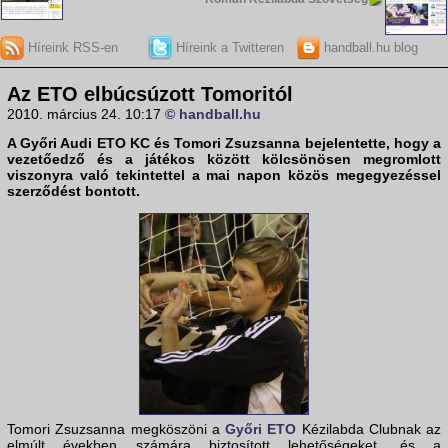
Híreink RSS-en
Híreink a Twitteren
handball.hu blog
Az ETO elbúcsúzott Tomoritól
2010. március 24. 10:17
© handball.hu
A
Győri Audi ETO KC
és
Tomori Zsuzsanna
bejelentette, hogy a
vezetőedző és a játékos között kölcsönösen megromlott
viszonyra való tekintettel a mai napon közös megegyezéssel
szerződést bontott.
Tomori Zsuzsanna megköszöni a
Győri ETO
Kézilabda Clubnak az
elmúlt években számára biztosított lehetőségeket, és a