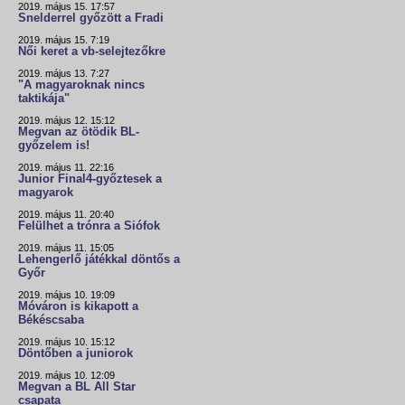
2019. május 15. 17:57
Snelderrel győzött a Fradi
2019. május 15. 7:19
Női keret a vb-selejtezőkre
2019. május 13. 7:27
"A magyaroknak nincs
taktikája"
2019. május 12. 15:12
Megvan az ötödik BL-
győzelem is!
2019. május 11. 22:16
Junior Final4-győztesek a
magyarok
2019. május 11. 20:40
Felülhet a trónra a Siófok
2019. május 11. 15:05
Lehengerlő játékkal döntős a
Győr
2019. május 10. 19:09
Móváron is kikapott a
Békéscsaba
2019. május 10. 15:12
Döntőben a juniorok
2019. május 10. 12:09
Megvan a BL All Star
csapata