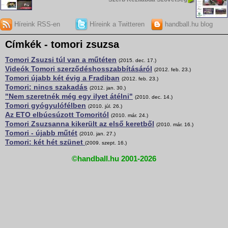
Híreink RSS-en
Híreink a Twitteren
handball.hu blog
Címkék - tomori zsuzsa
Tomori Zsuzsi túl van a műtéten
(2015. dec. 17.)
Videók Tomori szerződéshosszabbításáról
(2012. feb. 23.)
Tomori újabb két évig a Fradiban
(2012. feb. 23.)
Tomori: nincs szakadás
(2012. jan. 30.)
"Nem szeretnék még egy ilyet átélni"
(2010. dec. 14.)
Tomori gyógyulófélben
(2010. júl. 26.)
Az ETO elbúcsúzott Tomoritól
(2010. már. 24.)
Tomori Zsuzsanna kikerült az első keretből
(2010. már. 16.)
Tomori - újabb műtét
(2010. jan. 27.)
Tomori: két hét szünet
(2009. szept. 16.)
©handball.hu 2001-2026