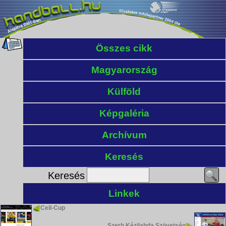
Összes cikk
Magyarország
Külföld
Képgaléria
Archívum
Keresés
Keresés
Linkek
Cell-Cup
Szerb Kézilabda Szövetség