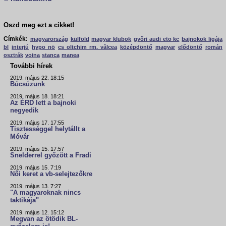
Oszd meg ezt a cikket!
Címkék:
magyarország
külföld
magyar klubok
győri audi eto kc
bajnokok ligája
bl
interjú
hypo nö
cs oltchim rm. vâlcea
középdöntő
magyar
elődöntő
román
osztrák
voina
stanca
manea
További hírek
2019. május 22. 18:15
Búcsúzunk
2019. május 18. 18:21
Az ÉRD lett a bajnoki
negyedik
2019. május 17. 17:55
Tisztességgel helytállt a
Móvár
2019. május 15. 17:57
Snelderrel győzött a Fradi
2019. május 15. 7:19
Női keret a vb-selejtezőkre
2019. május 13. 7:27
"A magyaroknak nincs
taktikája"
2019. május 12. 15:12
Megvan az ötödik BL-