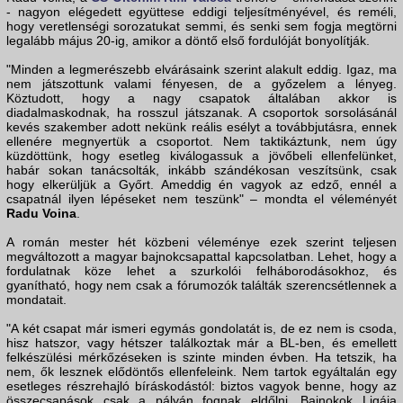
- nagyon elégedett együttese eddigi teljesítményével, és reméli,
hogy veretlenségi sorozatukat semmi, és senki sem fogja megtörni
legalább május 20-ig, amikor a döntő első fordulóját bonyolítják.
"Minden a legmerészebb elvárásaink szerint alakult eddig. Igaz, ma
nem játszottunk valami fényesen, de a győzelem a lényeg.
Köztudott, hogy a nagy csapatok általában akkor is
diadalmaskodnak, ha rosszul játszanak. A csoportok sorsolásánál
kevés szakember adott nekünk reális esélyt a továbbjutásra, ennek
ellenére megnyertük a csoportot. Nem taktikáztunk, nem úgy
küzdöttünk, hogy esetleg kiválogassuk a jövőbeli ellenfelünket,
habár sokan tanácsolták, inkább szándékosan veszítsünk, csak
hogy elkerüljük a Győrt. Ameddig én vagyok az edző, ennél a
csapatnál ilyen lépéseket nem teszünk" – mondta el véleményét
Radu Voina
.
A román mester hét közbeni véleménye ezek szerint teljesen
megváltozott a magyar bajnokcsapattal kapcsolatban. Lehet, hogy a
fordulatnak köze lehet a szurkolói felháborodásokhoz, és
gyanítható, hogy nem csak a fórumozók találták szerencsétlennek a
mondatait.
"A két csapat már ismeri egymás gondolatát is, de ez nem is csoda,
hisz hatszor, vagy hétszer találkoztak már a BL-ben, és emellett
felkészülési mérkőzéseken is szinte minden évben. Ha tetszik, ha
nem, ők lesznek elődöntős ellenfeleink. Nem tartok egyáltalán egy
esetleges részrehajló bíráskodástól: biztos vagyok benne, hogy az
összecsapások csak a pályán fognak eldőlni. Bajnokok Ligája