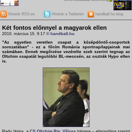
Híreink RSS-en
Híreink a Twitteren
handball.hu blog
Két fontos előnnyel a magyarok ellen
2010. március 15. 9:17
© handball.hu
"Az egyetlen veretlen csapat a középdöntő-csoportok
sorozatában" - ez a főcím Románia sportnapilapjainak mai
számában. Ennek megőrzése vezérelte ezek szerint tegnap az
Oltchim
csapatát legutóbbi
BL
-meccsén, az osztrák
Hypo
ellen
is.
Radu Voina, a
CS Oltchim Rm. Vâlcea
trénere – elmondása szerint