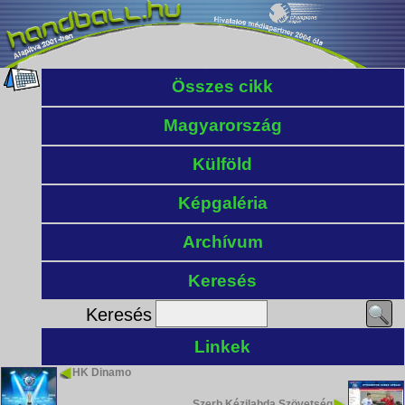
Összes cikk
Magyarország
Külföld
Képgaléria
Archívum
Keresés
Keresés
Linkek
HK Dinamo
Szerb Kézilabda Szövetség