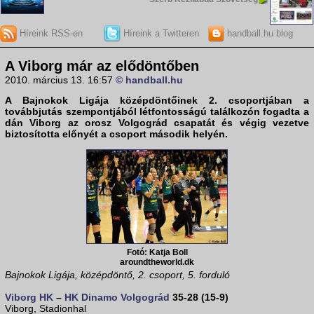
Híreink RSS-en
Híreink a Twitteren
handball.hu blog
A Viborg már az elődöntőben
2010. március 13. 16:57
© handball.hu
A
Bajnokok Ligája középdöntőinek 2. csoportjában
a
továbbjutás szempontjából létfontosságú találkozón fogadta a
dán
Viborg
az orosz
Volgográd
csapatát és végig vezetve
biztosította előnyét a csoport második helyén.
Fotó: Katja Boll
aroundtheworld.dk
Bajnokok Ligája, középdöntő, 2. csoport, 5. forduló
Viborg HK
–
HK Dinamo Volgográd
35-28 (15-9)
Viborg, Stadionhal