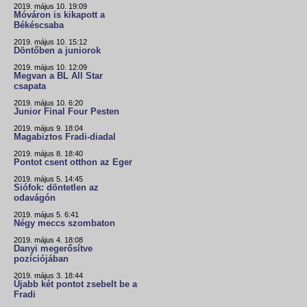
2019. május 10. 19:09
Móváron is kikapott a
Békéscsaba
2019. május 10. 15:12
Döntőben a juniorok
2019. május 10. 12:09
Megvan a BL All Star
csapata
2019. május 10. 6:20
Junior Final Four Pesten
2019. május 9. 18:04
Magabiztos Fradi-diadal
2019. május 8. 18:40
Pontot csent otthon az Eger
2019. május 5. 14:45
Siófok: döntetlen az
odavágón
2019. május 5. 6:41
Négy meccs szombaton
2019. május 4. 18:08
Danyi megerősítve
pozíciójában
2019. május 3. 18:44
Újabb két pontot zsebelt be a
Fradi