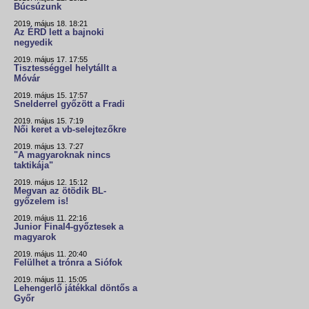
Búcsúzunk
2019. május 18. 18:21
Az ÉRD lett a bajnoki
negyedik
2019. május 17. 17:55
Tisztességgel helytállt a
Móvár
2019. május 15. 17:57
Snelderrel győzött a Fradi
2019. május 15. 7:19
Női keret a vb-selejtezőkre
2019. május 13. 7:27
"A magyaroknak nincs
taktikája"
2019. május 12. 15:12
Megvan az ötödik BL-
győzelem is!
2019. május 11. 22:16
Junior Final4-győztesek a
magyarok
2019. május 11. 20:40
Felülhet a trónra a Siófok
2019. május 11. 15:05
Lehengerlő játékkal döntős a
Győr