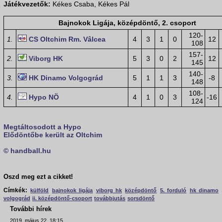
Játékvezetők:
Kékes Csaba, Kékes Pál
Bajnokok Ligája, középdöntő, 2. csoport
120-
1.
CS Oltchim Rm. Vâlcea
4
3
1
0
12
108
157-
2.
Viborg HK
5
3
0
2
12
145
140-
3.
HK Dinamo Volgográd
5
1
1
3
-8
148
108-
4.
Hypo NÖ
4
1
0
3
-16
124
Megtáltosodott a Hypo
Elődöntőbe került az Oltchim
© handball.hu
Oszd meg ezt a cikket!
Címkék:
külföld
bajnokok ligája
viborg hk
középdöntő
5. forduló
hk dinamo
volgográd
ii. középdöntő-csoport
továbbjutás
sorsdöntő
További hírek
2019. május 22. 18:15