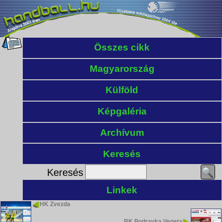
Összes cikk
Magyarország
Külföld
Képgaléria
Archívum
Keresés
Keresés
Linkek
HK Zvezda
RK Podravka Vegeta