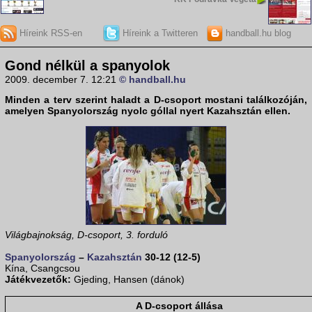
Híreink RSS-en
Híreink a Twitteren
handball.hu blog
Gond nélkül a spanyolok
2009. december 7. 12:21
© handball.hu
Minden a terv szerint haladt a
D-csoport
mostani találkozóján,
amelyen
Spanyolország
nyolc góllal nyert
Kazahsztán
ellen.
Világbajnokság, D-csoport, 3. forduló
Spanyolország
–
Kazahsztán
30-12 (12-5)
Kína, Csangcsou
Játékvezetők:
Gjeding, Hansen (dánok)
A D-csoport állása