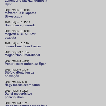
Lehengerlő játékkal döntős a
Győr
2019. május 10. 19:09
Móváron is kikapott a
Békéscsaba
2019. május 10. 15:12
Döntőben a juniorok
2019. május 10. 12:09
Megvan a BL All Star
csapata
2019. május 10. 6:20
Junior Final Four Pesten
2019. május 9. 18:04
Magabiztos Fradi-diadal
2019. május 8. 18:40
Pontot csent otthon az Eger
2019. május 5. 14:45
Siófok: döntetlen az
odavágón
2019. május 5. 6:41
Négy meccs szombaton
2019. május 4. 18:08
Danyi megerősítve
pozíciójában
2019. május 3. 18:44