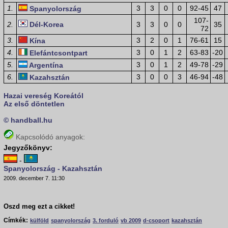
1.
3
3
0
0
92-45
47
Spanyolország
107-
2.
Dél-Korea
3
3
0
0
35
72
3.
3
2
0
1
76-61
15
Kína
4.
3
0
1
2
63-83
-20
Elefántcsontpart
5.
3
0
1
2
49-78
-29
Argentína
6.
3
0
0
3
46-94
-48
Kazahsztán
Hazai vereség Koreától
Az első döntetlen
© handball.hu
Kapcsolódó anyagok:
Jegyzőkönyv:
-
Spanyolország - Kazahsztán
2009. december 7. 11:30
Oszd meg ezt a cikket!
Címkék:
külföld
spanyolország
3. forduló
vb 2009
d-csoport
kazahsztán