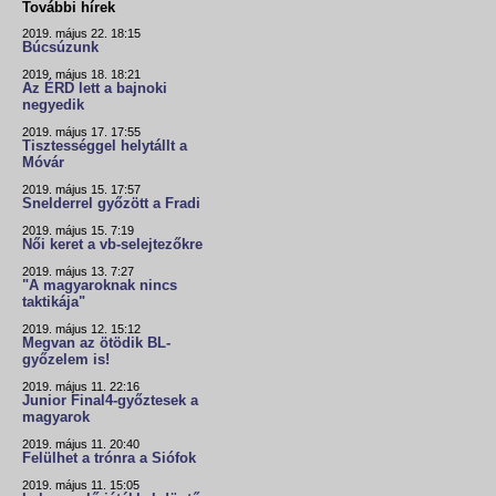
További hírek
2019. május 22. 18:15
Búcsúzunk
2019. május 18. 18:21
Az ÉRD lett a bajnoki
negyedik
2019. május 17. 17:55
Tisztességgel helytállt a
Móvár
2019. május 15. 17:57
Snelderrel győzött a Fradi
2019. május 15. 7:19
Női keret a vb-selejtezőkre
2019. május 13. 7:27
"A magyaroknak nincs
taktikája"
2019. május 12. 15:12
Megvan az ötödik BL-
győzelem is!
2019. május 11. 22:16
Junior Final4-győztesek a
magyarok
2019. május 11. 20:40
Felülhet a trónra a Siófok
2019. május 11. 15:05