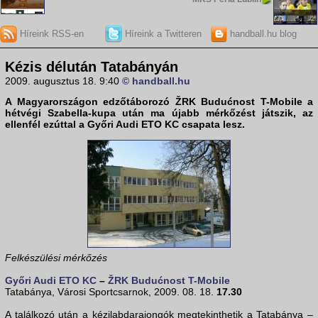
Híreink RSS-en
Híreink a Twitteren
handball.hu blog
Kézis délután Tatabányán
2009. augusztus 18. 9:40
© handball.hu
A Magyarországon edzőtáborozó
ŽRK Budućnost T-Mobile
a
hétvégi Szabella-kupa után ma újabb mérkőzést játszik, az
ellenfél ezúttal a
Győri Audi ETO KC
csapata lesz.
Felkészülési mérkőzés
Győri Audi ETO KC
–
ŽRK Budućnost T-Mobile
Tatabánya, Városi Sportcsarnok, 2009. 08. 18.
17.30
A találkozó után a kézilabdarajongók megtekinthetik a Tatabánya –