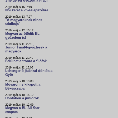
Snelderrel győzött a Fradi
2019. május 15. 7:19
Női keret a vb-selejtezőkre
2019. május 13. 7:27
"A magyaroknak nincs
taktikája"
2019. május 12. 15:12
Megvan az ötödik BL-
győzelem is!
2019. május 11. 22:16
Junior Final4-győztesek a
magyarok
2019. május 11. 20:40
Felülhet a trónra a Siófok
2019. május 11. 15:05
Lehengerlő játékkal döntős a
Győr
2019. május 10. 19:09
Móváron is kikapott a
Békéscsaba
2019. május 10. 15:12
Döntőben a juniorok
2019. május 10. 12:09
Megvan a BL All Star
csapata