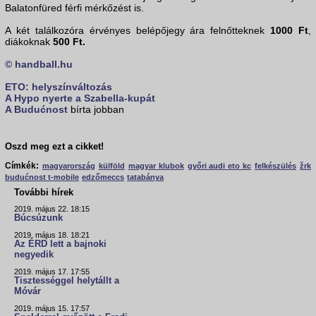
Balatonfüred férfi mérkőzést is.
A két találkozóra érvényes belépőjegy ára felnőtteknek
1000 Ft
,
diákoknak
500 Ft.
© handball.hu
ETO: helyszínváltozás
A Hypo nyerte a Szabella-kupát
A
Budućnost
bírta jobban
Oszd meg ezt a cikket!
Címkék:
magyarország
külföld
magyar klubok
győri audi eto kc
felkészülés
žrk
budućnost t-mobile
edzőmeccs
tatabánya
További hírek
2019. május 22. 18:15
Búcsúzunk
2019. május 18. 18:21
Az ÉRD lett a bajnoki
negyedik
2019. május 17. 17:55
Tisztességgel helytállt a
Móvár
2019. május 15. 17:57