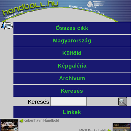
Összes cikk
Magyarország
Külföld
Képgaléria
Archívum
Keresés
Keresés
Linkek
København Håndbold
MKS Perła Lublin