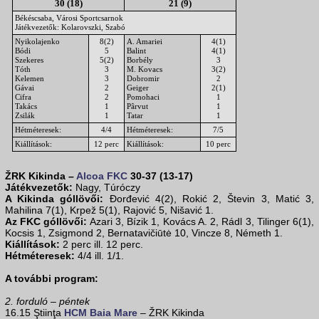
30 (18)
21 (9)
Békéscsaba, Városi Sportcsarnok
Játékvezetők: Kolarovszki, Szabó
Nyikolajenko
8(2)
A. Amariei
4(1)
Bódi
5
Balint
4(1)
Szekeres
5(2)
Borbély
3
Tóth
3
M. Kovacs
3(2)
Kelemen
3
Dobromir
2
Gávai
2
Geiger
2(1)
Cifra
2
Pomohaci
1
Takács
1
Pârvut
1
Zsilák
1
Tatar
1
Hétméteresek:
4/4
Hétméteresek:
7/5
Kiállítások:
12 perc
Kiállítások:
10 perc
ŽRK Kikinda –
Alcoa FKC
30-37 (13-17)
Játékvezetők:
Nagy, Túróczy
A Kikinda góllövői:
Đorđević 4(2), Rokić 2, Števin 3, Matić 3,
Mahilina 7(1), Krpež 5(1), Rajović 5, Nišavić 1.
Az FKC góllövői:
Azari 3, Bízik 1, Kovács A. 2, Rádl 3, Tilinger 6(1),
Kocsis 1, Zsigmond 2, Bernatavičiūtė 10, Vincze 8, Németh 1.
Kiállítások:
2 perc ill. 12 perc.
Hétméteresek:
4/4 ill. 1/1.
A további program:
2. forduló – péntek
16.15 Ştiinţa
HCM Baia Mare
– ŽRK Kikinda