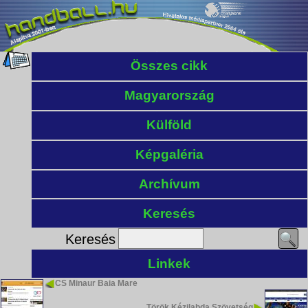
Összes cikk
Magyarország
Külföld
Képgaléria
Archívum
Keresés
Keresés
Linkek
CS Minaur Baia Mare
Török Kézilabda Szövetség