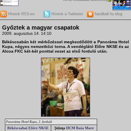
Híreink RSS-en
Híreink a Twitteren
handball.hu blog
Győztek a magyar csapatok
2009. augusztus 14. 14:10
Békéscsabán két mérkőzéssel megkezdődött a
Panoráma Hotel
Kupa
, négyes nemzetközi torna. A vendéglátó
Előre NKSE
és az
Alcoa FKC
két-két ponttal vezet az első forduló után.
Panoráma Hotel Kupa, 2. forduló
Békéscsabai Előre NKSE
Ştiinţa
HCM Baia Mare