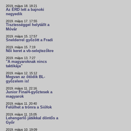
2019. május 18. 18:21
Az ÉRD lett a bajnoki
negyedik
2019. május 17. 17:55
Tisztességgel helytállt a
Móvár
2019. május 15. 17:57
Snelderrel győzött a Fradi
2019. május 15. 7:19
Női keret a vb-selejtezőkre
2019. május 13. 7:27
"A magyaroknak nincs
taktikája"
2019. május 12. 15:12
Megvan az ötödik BL-
győzelem is!
2019. május 11. 22:16
Junior Final4-győztesek a
magyarok
2019. május 11. 20:40
Felülhet a trónra a Siófok
2019. május 11. 15:05
Lehengerlő játékkal döntős a
Győr
2019. május 10. 19:09