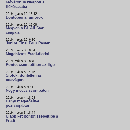
Móváron is kikapott a
Békéscsaba
2019. május 10. 15:12
Döntőben a juniorok
2019. május 10. 12:09
Megvan a BL All Star
csapata
2019. május 10. 6:20
Junior Final Four Pesten
2019. május 9. 18:04
Magabiztos Fradi-diadal
2019. május 8. 18:40
Pontot csent otthon az Eger
2019. május 5. 14:45
Siófok: döntetlen az
odavágón
2019. május 5. 6:41
Négy meccs szombaton
2019. május 4. 18:08
Danyi megerősítve
pozíciójában
2019. május 3. 18:44
Újabb két pontot zsebelt be a
Fradi