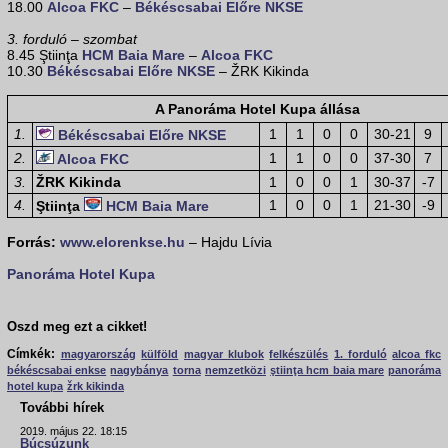
18.00
Alcoa FKC
–
Békéscsabai Előre NKSE
3. forduló – szombat
8.45 Ştiinţa
HCM Baia Mare
–
Alcoa FKC
10.30
Békéscsabai Előre NKSE
– ŽRK Kikinda
A Panoráma Hotel Kupa állása
1.
1
1
0
0
30-21
9
Békéscsabai Előre NKSE
2.
1
1
0
0
37-30
7
Alcoa FKC
3.
ŽRK Kikinda
1
0
0
1
30-37
-7
4.
1
0
0
1
21-30
-9
Ştiinţa
HCM Baia Mare
Forrás:
www.elorenkse.hu
– Hajdu Lívia
Panoráma Hotel Kupa
Oszd meg ezt a cikket!
Címkék:
magyarország
külföld
magyar klubok
felkészülés
1. forduló
alcoa fkc
békéscsabai enkse
nagybánya
torna
nemzetközi
ştiinţa hcm baia mare
panoráma
hotel kupa
žrk kikinda
További hírek
2019. május 22. 18:15
Búcsúzunk