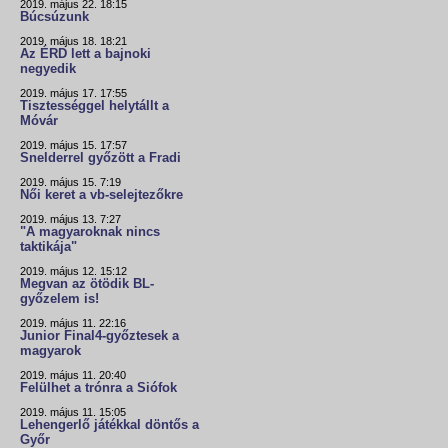
2019. május 22. 18:15
Búcsúzunk
2019. május 18. 18:21
Az ÉRD lett a bajnoki
negyedik
2019. május 17. 17:55
Tisztességgel helytállt a
Móvár
2019. május 15. 17:57
Snelderrel győzött a Fradi
2019. május 15. 7:19
Női keret a vb-selejtezőkre
2019. május 13. 7:27
"A magyaroknak nincs
taktikája"
2019. május 12. 15:12
Megvan az ötödik BL-
győzelem is!
2019. május 11. 22:16
Junior Final4-győztesek a
magyarok
2019. május 11. 20:40
Felülhet a trónra a Siófok
2019. május 11. 15:05
Lehengerlő játékkal döntős a
Győr