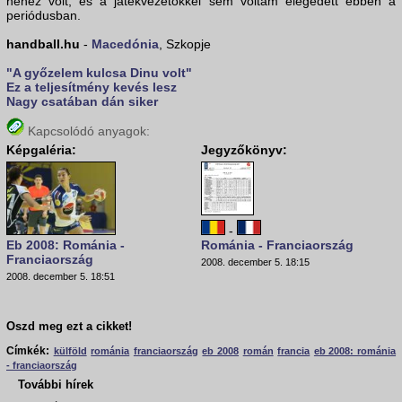
nehéz volt, és a játékvezetőkkel sem voltam elégedett ebben a
periódusban.
handball.hu
-
Macedónia
, Szkopje
"A győzelem kulcsa Dinu volt"
Ez a teljesítmény kevés lesz
Nagy csatában dán siker
Kapcsolódó anyagok:
Képgaléria:
Jegyzőkönyv:
-
Eb 2008: Románia -
Románia - Franciaország
Franciaország
2008. december 5. 18:15
2008. december 5. 18:51
Oszd meg ezt a cikket!
Címkék:
külföld
románia
franciaország
eb 2008
román
francia
eb 2008: románia
- franciaország
További hírek