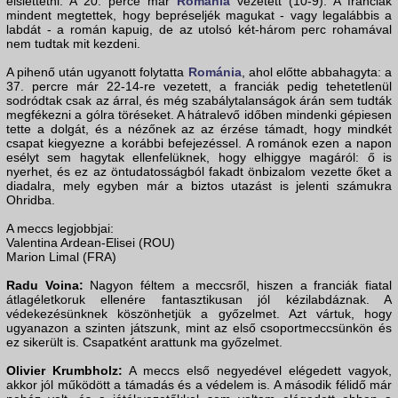
elsiettetni. A 20. perce már
Románia
vezetett (10-9). A franciák
mindent megtettek, hogy bepréseljék magukat - vagy legalábbis a
labdát - a román kapuig, de az utolsó két-három perc rohamával
nem tudtak mit kezdeni.
A pihenő után ugyanott folytatta
Románia
, ahol előtte abbahagyta: a
37. percre már 22-14-re vezetett, a franciák pedig tehetetlenül
sodródtak csak az árral, és még szabálytalanságok árán sem tudták
megfékezni a gólra töréseket. A hátralevő időben mindenki gépiesen
tette a dolgát, és a nézőnek az az érzése támadt, hogy mindkét
csapat kiegyezne a korábbi befejezéssel. A románok ezen a napon
esélyt sem hagytak ellenfelüknek, hogy elhiggye magáról: ő is
nyerhet, és ez az öntudatosságból fakadt önbizalom vezette őket a
diadalra, mely egyben már a biztos utazást is jelenti számukra
Ohridba.
A meccs legjobbjai:
Valentina Ardean-Elisei (ROU)
Marion Limal (FRA)
Radu Voina:
Nagyon féltem a meccsről, hiszen a franciák fiatal
átlagéletkoruk ellenére fantasztikusan jól kézilabdáznak. A
védekezésünknek köszönhetjük a győzelmet. Azt vártuk, hogy
ugyanazon a szinten játszunk, mint az első csoportmeccsünkön és
ez sikerült is. Csapatként arattunk ma győzelmet.
Olivier Krumbholz:
A meccs első negyedével elégedett vagyok,
akkor jól működött a támadás és a védelem is. A második félidő már