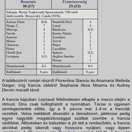
Románia
Franciaország
30 (17)
25 (13)
Szkopje, Borisz Trajkovszki Sportcsarnok, 700 néző
Játékvezetők: Brunovský, Canda (SVK)
Ardean Elisei
8(4)
Dembélé-Pavl.
4
Neagu C.
7
Limal
4
Meiroşu
4
Baudouin
3(2)
Farcău
3
Kamto Njitam
2
Amariei
2
Tounkara
2
Manea
2
Tervel
2
Chintoan
1
Piéjos
2
Hotea
1
Lacrabère
2
Chirilă Şoit
1
Spincer
2(2)
Lecuşanu
1(1)
Ayglon-Saurina
1
Pineau
1
Hétméteresek:
6/5
Hétméteresek:
6/4
Kiállítások:
8 perc
Kiállítások:
8 perc
A találkozóról román részről Florentina Stanciu és Anamaria Melinda
Geiger, míg francia oldalról Stephanie Akoa Ntsama és Audrey
Deroin maradt távol.
A francia kapuban Leynaud félelmetesen elkapta a meccs elején a
ritmust, Dinu csak kulloghatott a nyomában. Társai is ügyesen
semlegesítettek előtte, így a 9. percre már 1-4-re a franciák
vezettek. Voina nekilátott átvariálni a támadósort, játékosai pedig
egyre nagyobb magabiztossággal szálltak szembe a francia
védőkkel. Átlövésben és balszélen is jót tett a rendeződés, a francia
akciókat pedig sikerült vagy hosszúra nyújtani, vagy éppen