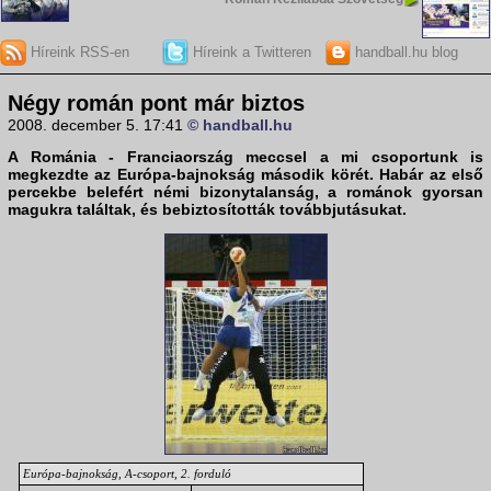
Híreink RSS-en
Híreink a Twitteren
handball.hu blog
Négy román pont már biztos
2008. december 5. 17:41
© handball.hu
A
Románia - Franciaország
meccsel a mi csoportunk is
megkezdte az
Európa-bajnokság
második körét. Habár az első
percekbe belefért némi bizonytalanság, a románok gyorsan
magukra találtak, és bebiztosították továbbjutásukat.
Európa-bajnokság, A-csoport, 2. forduló