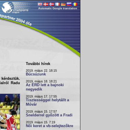
Automatic Google translation
További hírek
2019. május 22. 18:15
Búcsúzunk
 kérdeztük.
2019. május 18. 18:21
dalról
Radu
Az ÉRD lett a bajnoki
negyedik
2019. május 17. 17:55
Tisztességgel helytállt a
Móvár
2019. május 15. 17:57
Snelderrel győzött a Fradi
2019. május 15. 7:19
Női keret a vb-selejtezőkre