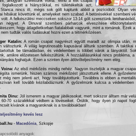
ani, ahogyan szerettünk volna. Mind a két csapat
 foglalkozott a hiányzókkal, mi túlértékeltük azt,
Stanca nincs itt, mégis sok gólt kaptunk abból a pozícióból. Olyan vé
kai hibákat követtünk el, amelyeket nem szabad. A betörésekkel szembeni 
 volt. A felkészülési meccseken sokszor 13-14 gólt szereztünk lerohanásból
án négyet. A Dinuval szembeni párharcok elveszítése elbizonytalanít
teszem, hogy átlagéletkorban fiatalabbak vagyunk, mint a románok. Ezek a
, nem tudták valós tudásukat hozni ezen a tétmérkőzésen.
ger Katalin:
A román csapat nagyrészt együtt maradt az olimpia után, m
n változtunk. A világ legrutinosabb kapusával álltunk szemben. A taktikai 
artottuk be támadásban, és védelemben is többet várok a lányoktól. Sok
nk, amikre előzetesen felkészültünk. A hozzáállásunkkal nincs probléma, a
 hiányára foghatjuk. Ezen a szinten ilyen átlövőteljesítmény nem elég.
 Voina:
Az első mérkőzés mindig nehéz. Nagyon tiszteljük a magyar csapat
égóta ismerünk, hiszen számos mérkőzést játszottunk ellene. A győzelemn
 még nem jelenti azt, hogy továbbjutottunk. Továbbra is ebben a mentalit
sszívan kell tovább kézilabdáznunk. A győzelmünk kulcsa a védelemben
.
nita Dinu:
Jól ismerem a magyar játékosokat, mert sokszor álltam már vel
 60-70 százalékkal védtem a lövéseiket. Örülök, hogy ilyen jó napot fog
ncsét kívánok a magyaroknak is a továbbiakban!
teljesítmény kevés lesz
ball.hu
-
Macedónia
, Szkopje
apcsolódó anyagok: