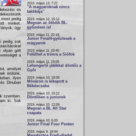
2019. május 13. 7:27
"A magyaroknak nincs
dekezési és
taktikája"
védekezésünk
, most pedig
2019. május 12. 15:12
Megvan az ötödik BL-
ott minket.
győzelem is!
 lányok, úgy
2019. május 11. 22:16
Junior Final4-győztesek a
i pedig sok
magyarok
utasításokat
 olyan gólt
2019. május 11. 20:40
Felülhet a trónra a Siófok
 vereséget a
2019. május 11. 15:05
Lehengerlő játékkal döntős a
ot, amelyet
Győr
ek örülünk,
2019. május 10. 19:09
ásban, ilyen
Móváron is kikapott a
 és Dinuban
Békéscsaba
2019. május 10. 15:12
ük szemben.
Döntőben a juniorok
tam ki. Sok
2019. május 10. 12:09
Megvan a BL All Star
csapata
2019. május 10. 6:20
Junior Final Four Pesten
2019. május 9. 18:04
Magabiztos Fradi-diadal