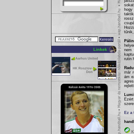
játsz
sokat
hogy 
takti
rossz
csup
Hozzá
tűnik
Pálin
helye
Linkek
nem t
kaptu
Aarhus United
rutin
Radu
HK Rosztov-
Don
már r
ám ez
agre
rejlett
Lumi
Ezért
szere
Ez a 
hand
K