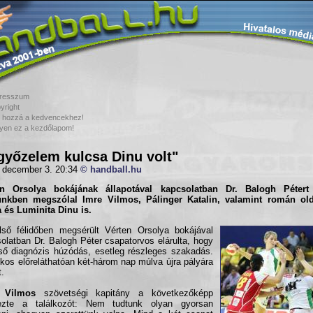
resszum
yright
 hozzá a kedvencekhez!
yen ez a kezdőlapom!
győzelem kulcsa Dinu volt"
 december 3. 20:34
© handball.hu
en Orsolya bokájának állapotával kapcsolatban
Dr. Balogh Péter
t
ünkben megszólal
Imre Vilmos, Pálinger Katalin
, valamint román ol
 és Luminita Dinu
is.
ső félidőben megsérült Vérten Orsolya bokájával
olatban Dr. Balogh Péter csapatorvos elárulta, hogy
ső diagnózis húzódás, esetleg részleges szakadás.
ékos előreláthatóan két-három nap múlva újra pályára
t.
 Vilmos
szövetségi kapitány a következőképp
ezte a találkozót: Nem tudtunk olyan gyorsan