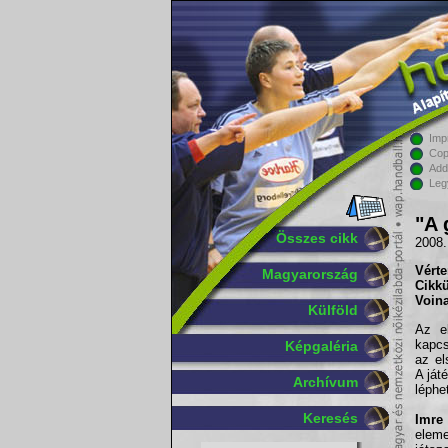
Imp
Cop
Add
Leg
"A 
Összes cikk
2008.
Vért
Magyarország
Cikk
Voina
Külföld
Az el
kapcs
Képgaléria
az el
A ját
Archívum
léphe
Keresés
Imre
elem