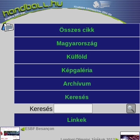
Összes cikk
Magyarország
Külföld
Képgaléria
Archívum
Keresés
Keresés
Linkek
ESBF Besançon
Londoni Olimpiai Játékok 2012