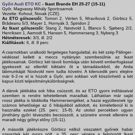
Győri Audi ETO KC
- Ikast Brande EH 25-27 (15-11)
Győr, Magvassy Mihály Sportcsarnok
Vezette: Kohout, Novak (CZE)
Az ETO gólszerzői:
Tomori 2, Vérten 5, Mravíková 2, Görbicz 5,
Brădeanu 5/3, Mayer 1, Hornyák 3, Spiridon 2
Az Ikast gólszerzői:
Stang 2, Nøstvold 1, Blanco 5, Sjøberg 2/2,
Henriksen 1, Aamodt 5, Hansen 5, Hammerseng 3, Nyberg 3
Hétméteresek:
3/3, ill. 2/2
Kiállítások:
6, ill. 8 perc
A csarnokban uralkodó fergeteges hangulattal, és két szép Pálinger-
védéssel kellett a meccs nyitányán szembesülnie az Ikast
játékosainak. Görbicz két távoli bombája után követő emberfogással
igyekezett az ellenfél kiiktatni őt a támadásokból, de Anita
lábmunkáját Nostvold nem tudta követni. A kilencedik perc elejére
már 6-2-re el is húzott a Győr, ami sokban volt köszönhető a két
kapus közti teljesítménykülönbségnek.
A dánok játékába sok hiba csúszott, és az ETO gyors indításaival
szemben is rendre tehetetlenek maradtak. Láthatóan már saját
rossz játéka is blokkolta Hammersengéket, a hazai együttesnek így
számos lehetősége az ő hibájukból adódott, és kíméletlenül ki is
használta ezeket (25. perc: 15-8). Az utolsó percekben ugyan
jónéhány győri tévesztés becsúszott, a szünetre ennek ellenére is
maradt négy gólnyi előny (15-11).
A második játékrészre Görbicz nélkül visszatért győriek habár
szereztek két gyors gólt, a 35. perc végére a felpörgött Ikast