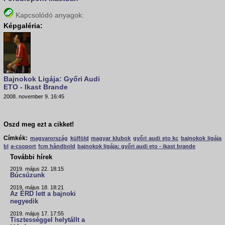
Kapcsolódó anyagok:
Képgaléria:
Bajnokok Ligája: Győri Audi
ETO - Ikast Brande
2008. november 9. 16:45
Oszd meg ezt a cikket!
Címkék:
magyarország
külföld
magyar klubok
győri audi eto kc
bajnokok ligája
bl
a-csoport
fcm håndbold
bajnokok ligája: győri audi eto - ikast brande
További hírek
2019. május 22. 18:15
Búcsúzunk
2019. május 18. 18:21
Az ÉRD lett a bajnoki
negyedik
2019. május 17. 17:55
Tisztességgel helytállt a