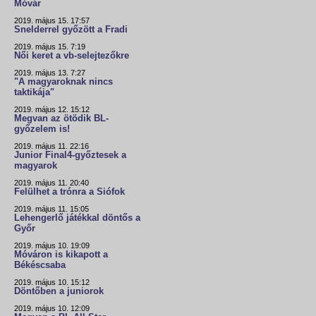
Móvár
2019. május 15. 17:57
Snelderrel győzött a Fradi
2019. május 15. 7:19
Női keret a vb-selejtezőkre
2019. május 13. 7:27
"A magyaroknak nincs
taktikája"
2019. május 12. 15:12
Megvan az ötödik BL-
győzelem is!
2019. május 11. 22:16
Junior Final4-győztesek a
magyarok
2019. május 11. 20:40
Felülhet a trónra a Siófok
2019. május 11. 15:05
Lehengerlő játékkal döntős a
Győr
2019. május 10. 19:09
Móváron is kikapott a
Békéscsaba
2019. május 10. 15:12
Döntőben a juniorok
2019. május 10. 12:09