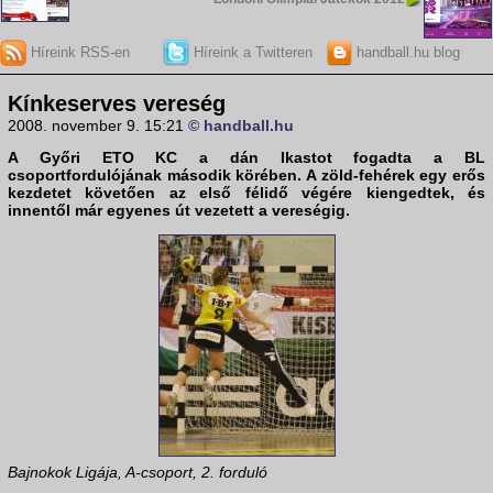
Híreink RSS-en
Híreink a Twitteren
handball.hu blog
Kínkeserves vereség
2008. november 9. 15:21
© handball.hu
A
Győri ETO KC
a dán
Ikast
ot fogadta a
BL
csoportfordulójának második körében. A zöld-fehérek egy erős
kezdetet követően az első félidő végére kiengedtek, és
innentől már egyenes út vezetett a vereségig.
Bajnokok Ligája, A-csoport, 2. forduló