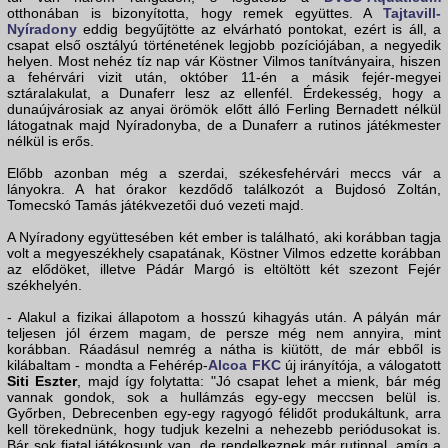
otthonában is bizonyította, hogy remek együttes. A
Tajtavill-
Nyíradony
eddig begyűjtötte az elvárható pontokat, ezért is áll, a
csapat első osztályú történetének legjobb pozíciójában, a negyedik
helyen. Most nehéz tíz nap vár Köstner Vilmos tanítványaira, hiszen
a fehérvári vizit után, október 11-én a másik fejér-megyei
sztáralakulat, a Dunaferr lesz az ellenfél. Érdekesség, hogy a
dunaújvárosiak az anyai örömök előtt álló Ferling Bernadett nélkül
látogatnak majd Nyíradonyba, de a Dunaferr a rutinos játékmester
nélkül is erős.
Előbb azonban még a szerdai, székesfehérvári meccs vár a
lányokra. A hat órakor kezdődő találkozót a Bujdosó Zoltán,
Tomecskó Tamás játékvezetői duó vezeti majd.
A Nyíradony együttesében két ember is található, aki korábban tagja
volt a megyeszékhely csapatának, Köstner Vilmos edzette korábban
az elődöket, illetve Pádár Margó is eltöltött két szezont Fejér
székhelyén.
- Alakul a fizikai állapotom a hosszú kihagyás után. A pályán már
teljesen jól érzem magam, de persze még nem annyira, mint
korábban. Ráadásul nemrég a nátha is kiütött, de már ebből is
kilábaltam - mondta a Fehérép-
Alcoa FKC
új irányítója, a válogatott
Siti Eszter
, majd így folytatta: "Jó csapat lehet a mienk, bár még
vannak gondok, sok a hullámzás egy-egy meccsen belül is.
Győrben, Debrecenben egy-egy ragyogó félidőt produkáltunk, arra
kell törekednünk, hogy tudjuk kezelni a nehezebb periódusokat is.
Bár sok fiatal játékosunk van, de rendelkeznek már rutinnal, amíg a