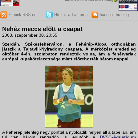
Híreink RSS-en
Híreink a Twitteren
handball.hu blog
Nehéz meccs előtt a csapat
2008. szeptember 30. 20:55
Szerdán, Székesfehérváron, a
Fehérép-Alcoa
otthonában
játszik a
Tajtavill-Nyíradony
csapata. A mérkőzést eredetileg
október 4-én, szombaton rendezték volna, ám a fehérváriak
európai kupakötelezettsége miatt előrehozták három nappal.
A Fehérép jelenleg négy ponttal a nyolcadik helyen áll a tabellán, ám
túl van három rangadón, s legutóbb a
DVSC-Aquaticum