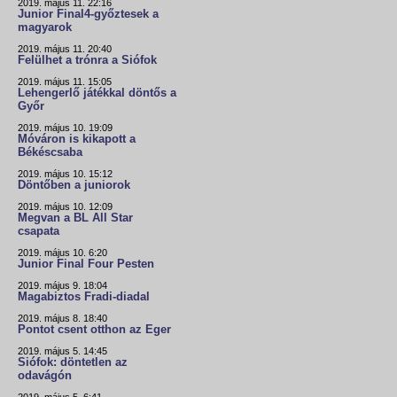
2019. május 11. 22:16
Junior Final4-győztesek a
magyarok
2019. május 11. 20:40
Felülhet a trónra a Siófok
2019. május 11. 15:05
Lehengerlő játékkal döntős a
Győr
2019. május 10. 19:09
Móváron is kikapott a
Békéscsaba
2019. május 10. 15:12
Döntőben a juniorok
2019. május 10. 12:09
Megvan a BL All Star
csapata
2019. május 10. 6:20
Junior Final Four Pesten
2019. május 9. 18:04
Magabiztos Fradi-diadal
2019. május 8. 18:40
Pontot csent otthon az Eger
2019. május 5. 14:45
Siófok: döntetlen az
odavágón