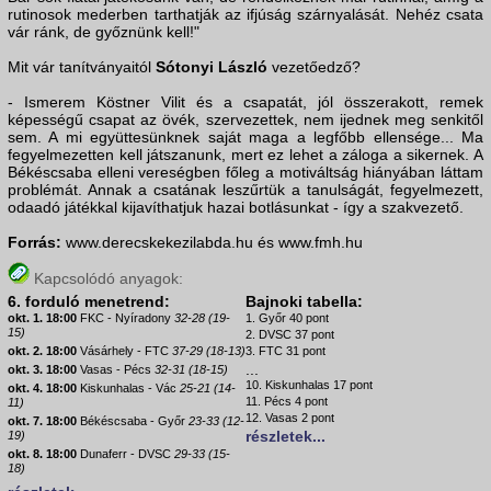
rutinosok mederben tarthatják az ifjúság szárnyalását. Nehéz csata
vár ránk, de győznünk kell!"
Mit vár tanítványaitól
Sótonyi László
vezetőedző?
- Ismerem Köstner Vilit és a csapatát, jól összerakott, remek
képességű csapat az övék, szervezettek, nem ijednek meg senkitől
sem. A mi együttesünknek saját maga a legfőbb ellensége... Ma
fegyelmezetten kell játszanunk, mert ez lehet a záloga a sikernek. A
Békéscsaba elleni vereségben főleg a motiváltság hiányában láttam
problémát. Annak a csatának leszűrtük a tanulságát, fegyelmezett,
odaadó játékkal kijavíthatjuk hazai botlásunkat - így a szakvezető.
Forrás:
www.derecskekezilabda.hu és www.fmh.hu
Kapcsolódó anyagok:
6. forduló menetrend:
Bajnoki tabella:
okt. 1. 18:00
FKC - Nyíradony
32-28 (19-
1. Győr 40 pont
15)
2. DVSC 37 pont
okt. 2. 18:00
Vásárhely - FTC
37-29 (18-13)
3. FTC 31 pont
...
okt. 3. 18:00
Vasas - Pécs
32-31 (18-15)
10. Kiskunhalas 17 pont
okt. 4. 18:00
Kiskunhalas - Vác
25-21 (14-
11. Pécs 4 pont
11)
12. Vasas 2 pont
okt. 7. 18:00
Békéscsaba - Győr
23-33 (12-
részletek...
19)
okt. 8. 18:00
Dunaferr - DVSC
29-33 (15-
18)