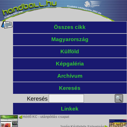
Összes cikk
Magyarország
Külföld
Képgaléria
Archívum
Keresés
Keresés
Linkek
Hétfő KC - utánpótlás csapat
Japán Kézilabda Szövetség