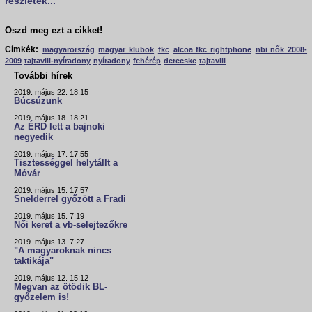
részletek...
Oszd meg ezt a cikket!
Címkék:
magyarország
magyar klubok
fkc
alcoa fkc rightphone
nbi nők 2008-
2009
tajtavill-nyíradony
nyíradony
fehérép
derecske
tajtavill
További hírek
2019. május 22. 18:15
Búcsúzunk
2019. május 18. 18:21
Az ÉRD lett a bajnoki
negyedik
2019. május 17. 17:55
Tisztességgel helytállt a
Móvár
2019. május 15. 17:57
Snelderrel győzött a Fradi
2019. május 15. 7:19
Női keret a vb-selejtezőkre
2019. május 13. 7:27
"A magyaroknak nincs
taktikája"
2019. május 12. 15:12
Megvan az ötödik BL-
győzelem is!