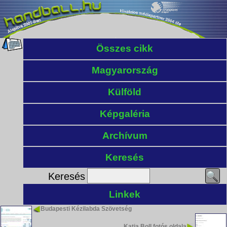
Összes cikk
Magyarország
Külföld
Képgaléria
Archívum
Keresés
Keresés
Linkek
Budapesti Kézilabda Szövetség
Katja Boll fotós oldala