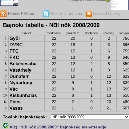
Híreink RSS-en
Híreink a Twitteren
handball.hu blog
Bajnoki tabella - NBI nők 2008/2009
csapat
mérkőzés
győzelem
döntetlen
vereség
lőtt gó
Győr
22
20
0
2
75
1.
DVSC
22
18
1
3
69
2.
FTC
22
15
1
6
75
3.
FKC
22
13
0
9
64
4.
Békéscsaba
22
12
2
8
55
5.
Vásárhely
22
12
1
9
62
6.
Dunaferr
22
10
0
12
62
7.
Nyíradony
22
9
1
12
63
8.
Vác
22
8
1
13
59
9.
Kiskunhalas
22
8
1
13
51
10.
Pécs
22
2
0
20
48
11.
Vasas
22
1
0
21
50
12.
További bajnokságok:
A(z) "NBI nők 2008/2009" bajnokság menetrendje