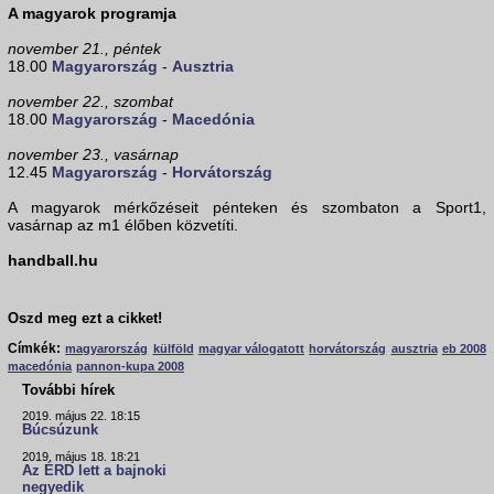
A magyarok programja
november 21., péntek
18.00
Magyarország
-
Ausztria
november 22., szombat
18.00
Magyarország
-
Macedónia
november 23., vasárnap
12.45
Magyarország
-
Horvátország
A magyarok mérkőzéseit pénteken és szombaton a Sport1,
vasárnap az m1 élőben közvetíti.
handball.hu
Oszd meg ezt a cikket!
Címkék:
magyarország
külföld
magyar válogatott
horvátország
ausztria
eb 2008
macedónia
pannon-kupa 2008
További hírek
2019. május 22. 18:15
Búcsúzunk
2019. május 18. 18:21
Az ÉRD lett a bajnoki
negyedik