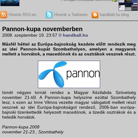
Híreink RSS-en
Híreink a Twitteren
handball.hu blog
Pannon-kupa novemberben
2008. szeptember 19. 23:57
© handball.hu
Másfél héttel az
Európa-bajnokság
kezdete előtt rendezik meg
az idei Pannon-kupát Szombathelyen, amelyen a magyarok
mellett a horvátok, a macedónok és az osztrákok vesznek részt.
Ismét négyes tornát rendez a Magyar Kézilabda Szövetség
november 21-től. A Pannon-kupa helyszíne ezúttal Szombathely
lesz, s ezen az Imre Vilmos vezette magyar válogatott mellett részt
vesznek az idei Európa-bajnokságot rendező, 2006-ban európa-
bajnoki tizenkettedik helyezett macedónok, a tizedik osztrákok és a
hetedik horvátok.
Pannon-kupa 2008
november 21-23., Szombathely