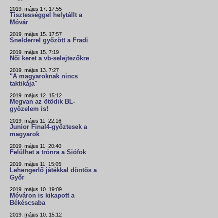
2019. május 17. 17:55
Tisztességgel helytállt a
Móvár
2019. május 15. 17:57
Snelderrel győzött a Fradi
2019. május 15. 7:19
Női keret a vb-selejtezőkre
2019. május 13. 7:27
"A magyaroknak nincs
taktikája"
2019. május 12. 15:12
Megvan az ötödik BL-
győzelem is!
2019. május 11. 22:16
Junior Final4-győztesek a
magyarok
2019. május 11. 20:40
Felülhet a trónra a Siófok
2019. május 11. 15:05
Lehengerlő játékkal döntős a
Győr
2019. május 10. 19:09
Móváron is kikapott a
Békéscsaba
2019. május 10. 15:12