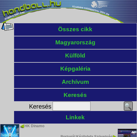
Összes cikk
Magyarország
Külföld
Képgaléria
Archívum
Keresés
Keresés
Linkek
HK Dinamo
Portugál Kézilabda Szövetség