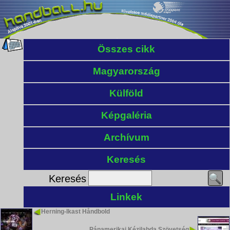
Összes cikk
Magyarország
Külföld
Képgaléria
Archívum
Keresés
Keresés
Linkek
Herning-Ikast Håndbold
Pánamerikai Kézilabda Szövetség