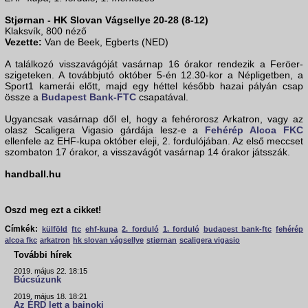
Stjørnan - HK Slovan Vágsellye 20-28 (8-12)
Klaksvík, 800 néző
Vezette:
Van de Beek, Egberts (NED)
A találkozó visszavágóját vasárnap 16 órakor rendezik a Feröer-
szigeteken. A továbbjutó október 5-én 12.30-kor a Népligetben, a
Sport1 kamerái előtt, majd egy héttel később hazai pályán csap
össze a
Budapest Bank-FTC
csapatával.
Ugyancsak vasárnap dől el, hogy a fehérorosz Arkatron, vagy az
olasz Scaligera Vigasio gárdája lesz-e a
Fehérép Alcoa FKC
ellenfele az EHF-kupa október eleji, 2. fordulójában. Az első meccset
szombaton 17 órakor, a visszavágót vasárnap 14 órakor játsszák.
handball.hu
Oszd meg ezt a cikket!
Címkék:
külföld
ftc
ehf-kupa
2. forduló
1. forduló
budapest bank-ftc
fehérép
alcoa fkc
arkatron
hk slovan vágsellye
stjørnan
scaligera vigasio
További hírek
2019. május 22. 18:15
Búcsúzunk
2019. május 18. 18:21
Az ÉRD lett a bajnoki