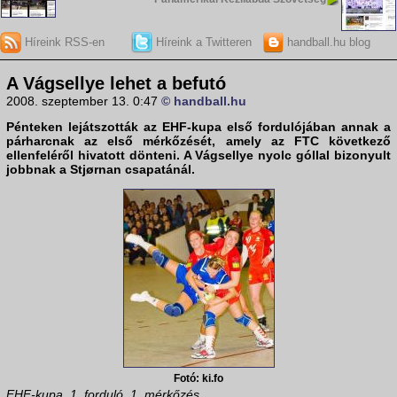
Híreink RSS-en
Híreink a Twitteren
handball.hu blog
A Vágsellye lehet a befutó
2008. szeptember 13. 0:47
© handball.hu
Pénteken lejátszották az EHF-kupa első fordulójában annak a
párharcnak az első mérkőzését, amely az FTC következő
ellenfeléről hivatott dönteni. A
Vágsellye
nyolc góllal bizonyult
jobbnak a
Stjørnan
csapatánál.
Fotó: ki.fo
EHF-kupa, 1. forduló, 1. mérkőzés