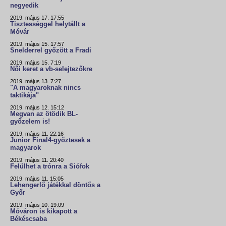
negyedik
2019. május 17. 17:55
Tisztességgel helytállt a
Móvár
2019. május 15. 17:57
Snelderrel győzött a Fradi
2019. május 15. 7:19
Női keret a vb-selejtezőkre
2019. május 13. 7:27
"A magyaroknak nincs
taktikája"
2019. május 12. 15:12
Megvan az ötödik BL-
győzelem is!
2019. május 11. 22:16
Junior Final4-győztesek a
magyarok
2019. május 11. 20:40
Felülhet a trónra a Siófok
2019. május 11. 15:05
Lehengerlő játékkal döntős a
Győr
2019. május 10. 19:09
Móváron is kikapott a
Békéscsaba