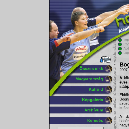
Imp
Cop
Add
Leg
Bog
Összes cikk
2007.
A kö
Magyarország
éves
stábj
Külföld
Eldől
Bogná
Képgaléria
szezo
is fi
Archívum
A dá
Keresés
babér
nagyá