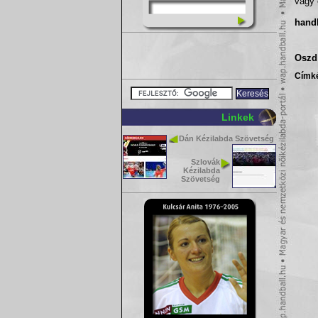
vagy 
hand
Oszd 
Címk
Linkek
Dán Kézilabda Szövetség
Szlovák
Kézilabda
Szövetség