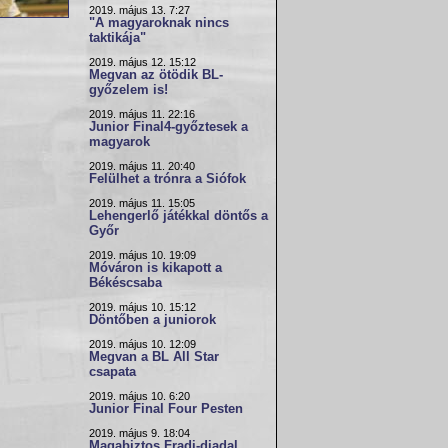
2019. május 13. 7:27
"A magyaroknak nincs
taktikája"
2019. május 12. 15:12
Megvan az ötödik BL-
győzelem is!
2019. május 11. 22:16
Junior Final4-győztesek a
magyarok
2019. május 11. 20:40
Felülhet a trónra a Siófok
2019. május 11. 15:05
Lehengerlő játékkal döntős a
Győr
2019. május 10. 19:09
Móváron is kikapott a
Békéscsaba
2019. május 10. 15:12
Döntőben a juniorok
2019. május 10. 12:09
Megvan a BL All Star
csapata
2019. május 10. 6:20
Junior Final Four Pesten
2019. május 9. 18:04
Magabiztos Fradi-diadal