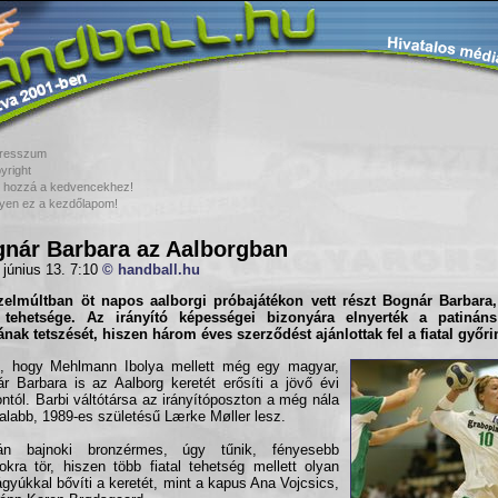
resszum
yright
 hozzá a kedvencekhez!
yen ez a kezdőlapom!
nár Barbara az Aalborgban
 június 13. 7:10
© handball.hu
zelmúltban öt napos aalborgi próbajátékon vett részt
Bognár Barbara
 tehetsége. Az irányító képességei bizonyára elnyerték a patinán
ának tetszését, hiszen három éves szerződést ajánlottak fel a fiatal győri
t, hogy Mehlmann Ibolya mellett még egy magyar,
r Barbara is az Aalborg keretét erősíti a jövő évi
ntól. Barbi váltótársa az irányítóposzton a még nála
atalabb, 1989-es születésű Lærke Møller lesz.
n bajnoki bronzérmes, úgy tűnik, fényesebb
okra tör, hiszen több fiatal tehetség mellett olyan
gyúkkal bővíti a keretét, mint a kapus Ana Vojcsics,