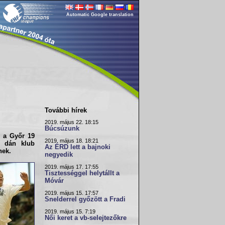
Automatic Google translation
További hírek
2019. május 22. 18:15
Búcsúzunk
, a
Győr
19
2019. május 18. 18:21
s dán klub
Az ÉRD lett a bajnoki
nek.
negyedik
2019. május 17. 17:55
Tisztességgel helytállt a
Móvár
2019. május 15. 17:57
Snelderrel győzött a Fradi
2019. május 15. 7:19
Női keret a vb-selejtezőkre