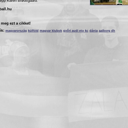
épp Karen Brødsgaard.
ball.hu
meg ezt a cikket!
ék:
magyarország
külföld
magyar klubok
győri audi eto kc
dánia
aalborg dh