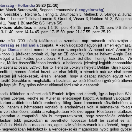
tország
-
Hollandia
28-20 (11-10)
te:
Marek Baranowski, Bogdan Lemanowitz (
Lengyelország
)
k:
Geschke 5, Reiche 5, Hering 3, Baumbach 3, Melbeck 3, Stange 2, Jurack
ller 2, Loerper 1 illetve Lamein 6, Groot 4, Visser 3, Robben M. 3, Wiegerinc
l 1, Paap 1
Büntetők:
8/5 illetve 5/5
rkőzés alakulása:
5. perc 1-1 10. perc 4-2 15. perc 7-5 20. perc 9-6 25. p
13-11 40. perc 14-14 45. perc 17-15 50. perc 21-17 55. perc 25-19
ház előtt (700 néző) találkozott a szombati nap második találkozóján 
tország
és
Hollandia
csapata. A két válogatott nagyon jól ismeri egymást
bbjai
Dánia
mellett német klubokban szerepelnek. A német edző Armin E
 több új játékost próbált ki, így az EB gólkirály Krause helyett Angie Ge
őséget a bal kettes pozícióban. A hazaiak Schülke, Hering, Geschke, Wö
ck, Müller összeállításban kezdtek, a hollandok jelenlegi legjobb csapatukkal 
p szenzációsan, 52%-ot hárító Tienstra Jokelyn helyett Debbie Klijn kapott 
enlített, harcos játékot hozott az elso félidő, a németek már az első perc
ezetten jól védekeztek, érezni lehetett, hogy a csapat nagyon együtt va
ttesítő Geschke is meghálálta a bizalmat, az első félidőben gyönyörű átlové
ijn kapuját. Egy gólos német előnnyel fordultak a csapatok.
odik félidoben a német edző Emrich teljes sort cserélt, így a kapuban Wolte
yben Loerper, Reiche és Müller is lehetőseget kapott. A holland válogatott 
 tartani a döntetlen körüli eredményt főleg Diane Lameinnek köszönhetően,
ból, hanem a hétméteres vonalról is eredményes volt. A németeknél foleg
e volt elemében, utóbbi a válogatottban két éve éppen Riesában mutatkozo
yhatatlan a csapatból. Ma is megmutatkozott, hogy szenzációs védekez
ásban több pozícióban is bevethető, többször talált be szélről és a 
ióból is. Neki és a magabiztos, agresszív védekezésnek köszönhető, hogy 
ó negyedórában leiskolázták a vendégeket és magabiztos nyolc gólos győzel