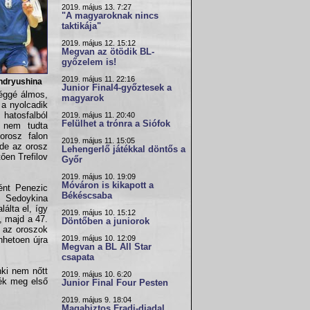
2019. május 13. 7:27
"A magyaroknak nincs
taktikája"
2019. május 12. 15:12
Megvan az ötödik BL-
győzelem is!
2019. május 11. 22:16
ndryushina
Junior Final4-győztesek a
léggé álmos,
magyarok
 a nyolcadik
hatosfalból
2019. május 11. 20:40
Felülhet a trónra a Siófok
t nem tudta
orosz falon
2019. május 11. 15:05
, de az orosz
Lehengerlő játékkal döntős a
ően Trefilov
Győr
2019. május 10. 19:09
Móváron is kikapott a
ként Penezic
Békéscsaba
e Sedoykina
álta el, így
2019. május 10. 15:12
t, majd a 47.
Döntőben a juniorok
, az oroszok
2019. május 10. 12:09
nhetoen újra
Megvan a BL All Star
csapata
nki nem nőtt
2019. május 10. 6:20
ték meg első
Junior Final Four Pesten
2019. május 9. 18:04
Magabiztos Fradi-diadal