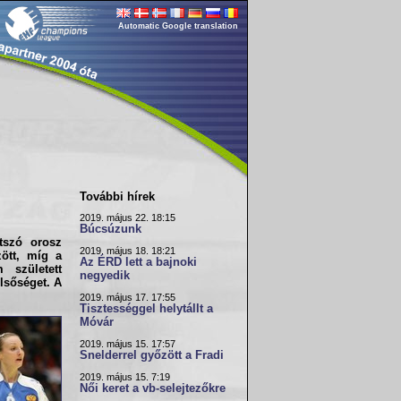
Automatic Google translation
További hírek
2019. május 22. 18:15
Búcsúzunk
tszó orosz
2019. május 18. 18:21
zött, míg a
Az ÉRD lett a bajnoki
 született
negyedik
elsőséget. A
2019. május 17. 17:55
Tisztességgel helytállt a
Móvár
2019. május 15. 17:57
Snelderrel győzött a Fradi
2019. május 15. 7:19
Női keret a vb-selejtezőkre