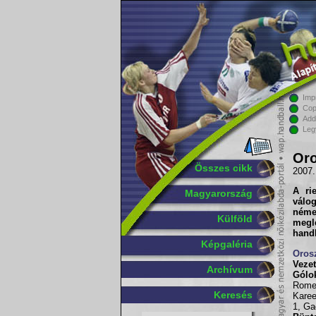
Imp
Cop
Add
Leg
Oro
Összes cikk
2007.
A ri
Magyarország
válo
néme
Külföld
megle
hand
Képgaléria
Oros
Vezet
Archívum
Gólo
Romen
Keresés
Karee
1, Ga