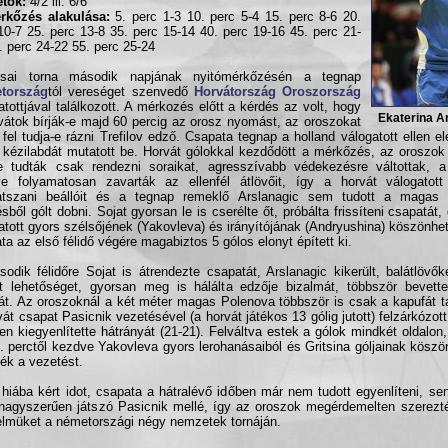
tők:
4/2 ill. 6/6
rkőzés alakulása:
5. perc 1-3 10. perc 5-4 15. perc 8-6 20.
10-7 25. perc 13-8 35. perc 15-14 40. perc 19-16 45. perc 21-
. perc 24-22 55. perc 25-24
esai torna második napjának nyitómérkőzésén a tegnap
tország
tól vereséget szenvedő
Horvátország
Oroszország
atottjával találkozott. A mérkozés előtt a kérdés az volt, hogy
Ekaterina A
vátok bírják-e majd 60 percig az orosz nyomást, az oroszokat
 fel tudja-e rázni Trefilov edző. Csapata tegnap a holland válogatott ellen e
 kézilabdát mutatott be. Horvát gólokkal kezdődött a mérkőzés, az oroszok
e tudták csak rendezni soraikat, agresszívabb védekezésre váltottak, a 
ve folyamatosan zavarták az ellenfél átlövőit, így a horvát válogatot
átszani beállóit és a tegnap remeklő Arslanagic sem tudott a magas 
ésből gólt dobni. Sojat gyorsan le is cserélte őt, próbálta frissíteni csapatát
atott gyors szélsőjének (Yakovleva) és irányítójának (Andryushina) köszönhet
ta az első félidő végére magabiztos 5 gólos elonyt épített ki.
odik félidőre Sojat is átrendezte csapatát, Arslanagic kikerült, balátlövő
t lehetőséget, gyorsan meg is hálálta edzője bizalmát, többször bevett
át. Az oroszoknál a két méter magas Polenova többször is csak a kapufát tal
vát csapat Pasicnik vezetésével (a horvát játékos 13 gólig jutott) felzárkózot
en kiegyenlítette hátrányát (21-21). Felváltva estek a gólok mindkét oldalon
. perctől kezdve Yakovleva gyors lerohanásaiból és Gritsina góljainak köszö
ték a vezetést.
 hiába kért idot, csapata a hátralévő időben már nem tudott egyenlíteni, se
 nagyszerűen játszó Pasicnik mellé, így az oroszok megérdemelten szerez
lmüket a németországi négy nemzetek tornáján.