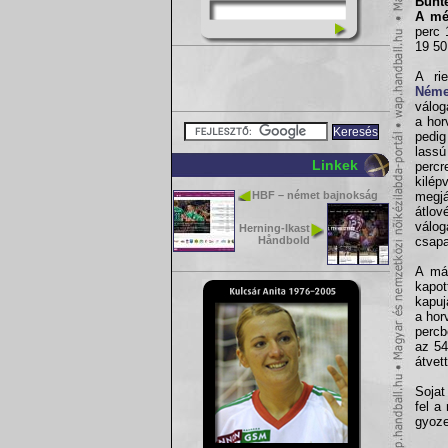
Bünte
A mé
perc 
19 50
A ri
Néme
válog
a hor
pedig
lassú
Linkek
percr
kilép
HBF – német bajnokság
megj
átlov
válog
Herning-Ikast
Håndbold
csapa
A más
kapot
kapuj
a hor
percb
az 54
átvet
Sojat
fel a
gyoze