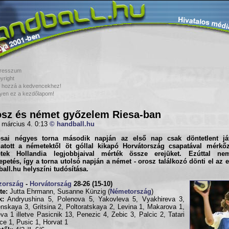
resszum
yright
 hozzá a kedvencekhez!
yen ez a kezdőlapom!
sz és német győzelem Riesa-ban
 március 4. 0:13
© handball.hu
esai négyes torna második napján az első nap csak döntetlent já
gatott a németektől öt góllal kikapó Horvátország csapatával mérkő
tek Hollandia legjobbjaival mérték össze erejüket. Ezúttal nem
petés, így a torna utolsó napján a német - orosz találkozó dönti el az 
ball.hu
helyszíni tudósítása.
zország
-
Horvátország
28-26 (15-10)
te:
Jutta Ehrmann, Susanne Künzig (
Németország
)
k:
Andryushina 5, Polenova 5, Yakovleva 5, Vyakhireva 3,
skaya 3, Gritsina 2, Poltoratskaya 2, Levina 1, Makarova 1,
va 1 illetve Pasicnik 13, Penezic 4, Zebic 3, Palcic 2, Tatari
ce 1, Pusic 1, Horvat 1