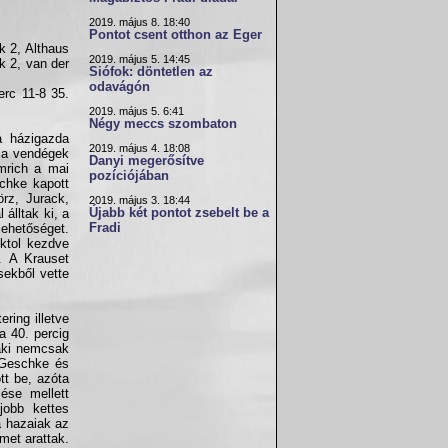
2019. május 8. 18:40
Pontot csent otthon az Eger
 2, Althaus
2019. május 5. 14:45
k 2, van der
Siófok: döntetlen az
odavágón
erc 11-8 35.
2019. május 5. 6:41
Négy meccs szombaton
a házigazda
2019. május 4. 18:08
, a vendégek
Danyi megerősítve
mrich a mai
pozíciójában
schke kapott
rz, Jurack,
2019. május 3. 18:44
Újabb két pontot zsebelt be a
álltak ki, a
Fradi
lehetőséget.
ektol kezdve
n. A Krauset
sekből vette
ring illetve
a 40. percig
 aki nemcsak
 Geschke és
tt be, azóta
ése mellett
jobb kettes
a hazaiak az
met arattak.