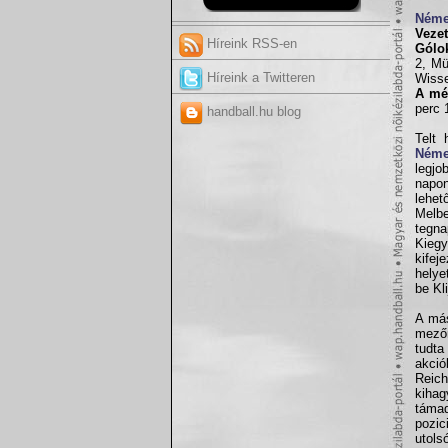
Néme
Vezet
Híreink RSS-en
Gólo
2, Mü
Híreink a Twitteren
Wisse
A mé
perc 
handball.hu blog
Telt 
Néme
legjo
napon
lehet
Melbe
tegna
Kiegy
kifej
helye
be Kl
A más
mezőn
tudta
akció
Reich
kihag
támad
pozic
utols