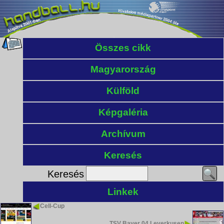
Összes cikk
Magyarország
Külföld
Képgaléria
Archívum
Keresés
Keresés
Linkek
Cell-Cup
TSV Bayer 04 Leverkusen