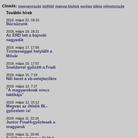
Címkék:
magyarország
külföld
magyar klubok
európa
dánia
németország
További hírek
2019. május 22. 18:15
Búcsúzunk
2019. május 18. 18:21
Az ÉRD lett a bajnoki
negyedik
2019. május 17. 17:55
Tisztességgel helytállt a
Móvár
2019. május 15. 17:57
Snelderrel győzött a Fradi
2019. május 15. 7:19
Női keret a vb-selejtezőkre
2019. május 13. 7:27
"A magyaroknak nincs
taktikája"
2019. május 12. 15:12
Megvan az ötödik BL-
győzelem is!
2019. május 11. 22:16
Junior Final4-győztesek a
magyarok
2019. május 11. 20:40