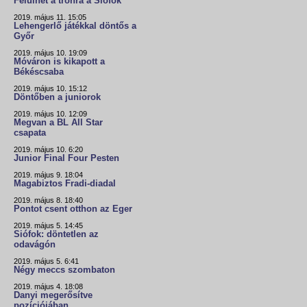
Felülhet a trónra a Siófok
2019. május 11. 15:05
Lehengerlő játékkal döntős a
Győr
2019. május 10. 19:09
Móváron is kikapott a
Békéscsaba
2019. május 10. 15:12
Döntőben a juniorok
2019. május 10. 12:09
Megvan a BL All Star
csapata
2019. május 10. 6:20
Junior Final Four Pesten
2019. május 9. 18:04
Magabiztos Fradi-diadal
2019. május 8. 18:40
Pontot csent otthon az Eger
2019. május 5. 14:45
Siófok: döntetlen az
odavágón
2019. május 5. 6:41
Négy meccs szombaton
2019. május 4. 18:08
Danyi megerősítve
pozíciójában