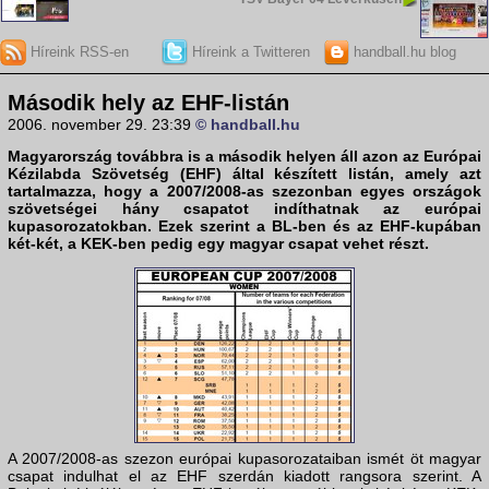
Híreink RSS-en
Híreink a Twitteren
handball.hu blog
Második hely az EHF-listán
2006. november 29. 23:39
© handball.hu
Magyarország továbbra is a második helyen áll azon az
Európai
Kézilabda Szövetség
(EHF) által készített listán, amely azt
tartalmazza, hogy a 2007/2008-as szezonban egyes országok
szövetségei hány csapatot indíthatnak az európai
kupasorozatokban. Ezek szerint a BL-ben és az EHF-kupában
két-két, a KEK-ben pedig egy magyar csapat vehet részt.
A 2007/2008-as szezon európai kupasorozataiban ismét öt magyar
csapat indulhat el az EHF szerdán kiadott rangsora szerint. A