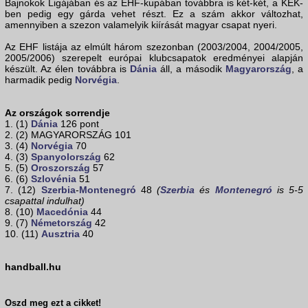
Bajnokok Ligájában és az EHF-kupában továbbra is két-két, a KEK-
ben pedig egy gárda vehet részt. Ez a szám akkor változhat,
amennyiben a szezon valamelyik kiírását magyar csapat nyeri.
Az EHF listája az elmúlt három szezonban (2003/2004, 2004/2005,
2005/2006) szerepelt európai klubcsapatok eredményei alapján
készült. Az élen továbbra is
Dánia
áll, a második
Magyarország
, a
harmadik pedig
Norvégia
.
Az országok sorrendje
1. (1)
Dánia
126 pont
2. (2) MAGYARORSZÁG 101
3. (4)
Norvégia
70
4. (3)
Spanyolország
62
5. (5)
Oroszország
57
6. (6)
Szlovénia
51
7. (12)
Szerbia
-
Montenegró
48
(
Szerbia
és
Montenegró
is 5-5
csapattal indulhat)
8. (10)
Macedónia
44
9. (7)
Németország
42
10. (11)
Ausztria
40
handball.hu
Oszd meg ezt a cikket!