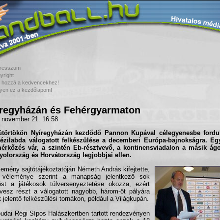
resszum
yright
 hozzá a kedvencekhez!
yen ez a kezdőlapom!
regyházán és Fehérgyarmaton
 november 21. 16:58
ütörtökön Nyíregyházán kezdődő Pannon Kupával célegyenesbe fordu
kézilabda válogatott felkészülése a decemberi Európa-bajnokságra. Eg
mérkőzés vár, a szintén Eb-résztvevő, a kontinensviadalon a másik ág
olország és Horvátország legjobbjai ellen.
emény sajtótájékoztatóján Németh András kifejtette,
 véleménye szerint a manapság jelentkező sok
ést a játékosok túlversenyeztetése okozza, ezért
esz részt a válogatott nagyobb, három-öt pályára
t jelentő felkészülési tornákon, például a Világkupán.
udai Régi Sípos Halászkertben tartott rendezvényen