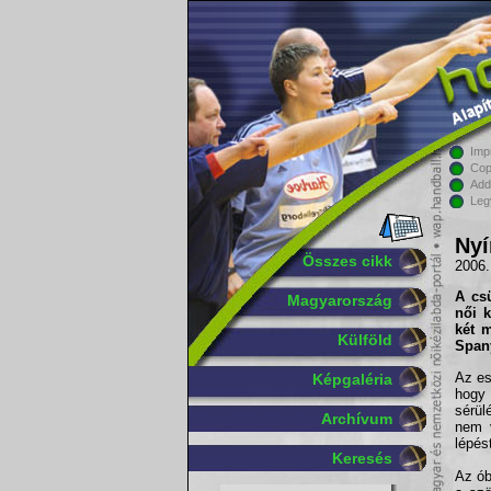
Imp
Cop
Add
Leg
Nyí
Összes cikk
2006.
A cs
Magyarország
női 
két 
Külföld
Spany
Az es
Képgaléria
hogy
sérül
Archívum
nem v
lépés
Keresés
Az ób