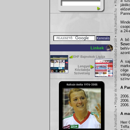
a szö
játé
előze
Pann
Mind
csopo
a 24-
A bő 
Szuc
Linkek
behív
azonb
EHF Bajnokok Ligája
A saj
marke
Lengyel
Kézilabda
cége 
Szövetség
válog
színv
A Pa
2006
2006
2006
A mag
Herr 
Triff