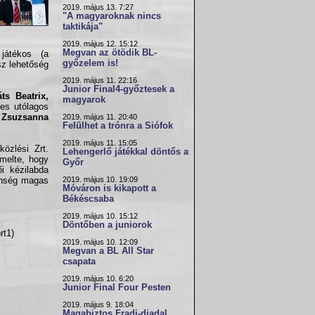
2019. május 13. 7:27
"A magyaroknak nincs
taktikája"
2019. május 12. 15:12
Megvan az ötödik BL-
játékos (a
győzelem is!
sz lehetőség
2019. május 11. 22:16
Junior Final4-győztesek a
ts Beatrix,
magyarok
ges utólagos
 Zsuzsanna
2019. május 11. 20:40
Felülhet a trónra a Siófok
2019. május 11. 15:05
özlési Zrt.
Lehengerlő játékkal döntős a
melte, hogy
Győr
i kézilabda
2019. május 10. 19:09
önség magas
Móváron is kikapott a
Békéscsaba
2019. május 10. 15:12
Döntőben a juniorok
rt1)
2019. május 10. 12:09
Megvan a BL All Star
csapata
2019. május 10. 6:20
Junior Final Four Pesten
2019. május 9. 18:04
Magabiztos Fradi-diadal