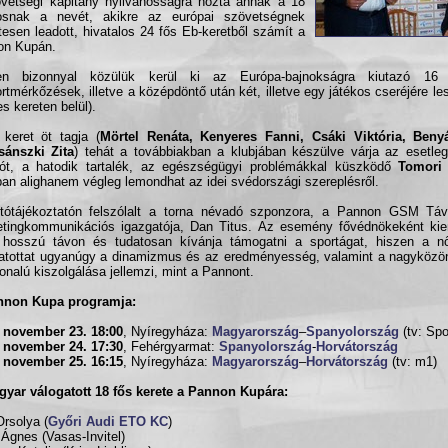
vetségi kapitány nyilvánosságra hozta annak a 18
kosnak a nevét, akikre az európai szövetségnek
tesen leadott, hivatalos 24 fős Eb-keretből számít a
on Kupán.
en bizonnyal közülük kerül ki az Európa-bajnokságra kiutazó 16 
rtmérkőzések, illetve a középdöntő után két, illetve egy játékos cseréjére le
es kereten belül).
keret öt tagja (
Mörtel Renáta, Kenyeres Fanni, Csáki Viktória, Benyá
sánszki Zita
) tehát a továbbiakban a klubjában készülve várja az esetle
ót, a hatodik tartalék, az egészségügyi problémákkal küszködő
Tomori
an alighanem végleg lemondhat az idei svédországi szereplésről.
tótájékoztatón felszólalt a torna névadó szponzora, a Pannon GSM Távk
tingkommunikációs igazgatója, Dan Titus. Az esemény fővédnökeként kie
hosszú távon és tudatosan kívánja támogatni a sportágat, hiszen a nő
atottat ugyanúgy a dinamizmus és az eredményesség, valamint a nagyköz
onalú kiszolgálása jellemzi, mint a Pannont.
nnon Kupa programja:
.
november 23. 18:00
, Nyíregyháza:
Magyarország
–
Spanyolország
(tv: Spo
.
november 24. 17:30
, Fehérgyarmat:
Spanyolország
-
Horvátország
.
november 25. 16:15
, Nyíregyháza:
Magyarország
–
Horvátország
(tv: m1)
yar válogatott 18 fős kerete a Pannon Kupára:
Orsolya (
Győri Audi ETO KC
)
a Ágnes (Vasas-Invitel)