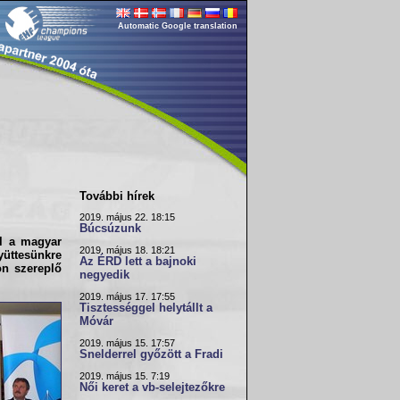
Automatic Google translation
További hírek
2019. május 22. 18:15
Búcsúzunk
l a magyar
2019. május 18. 18:21
yüttesünkre
Az ÉRD lett a bajnoki
on szereplő
negyedik
2019. május 17. 17:55
Tisztességgel helytállt a
Móvár
2019. május 15. 17:57
Snelderrel győzött a Fradi
2019. május 15. 7:19
Női keret a vb-selejtezőkre