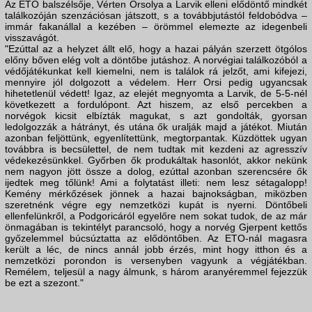
Az ETO balszélsője, Vérten Orsolya a Larvik elleni elődöntő mindkét
találkozóján szenzációsan játszott, s a továbbjutástól feldobódva –
immár fakanállal a kezében – örömmel elemezte az idegenbeli
visszavágót.
"Ezúttal az a helyzet állt elő, hogy a hazai pályán szerzett ötgólos
előny bőven elég volt a döntőbe jutáshoz. A norvégiai találkozóból a
védőjátékunkat kell kiemelni, nem is találok rá jelzőt, ami kifejezi,
mennyire jól dolgozott a védelem. Herr Orsi pedig ugyancsak
hihetetlenül védett! Igaz, az elejét megnyomta a Larvik, de 5-5-nél
következett a fordulópont. Azt hiszem, az első percekben a
norvégok kicsit elbízták magukat, s azt gondolták, gyorsan
ledolgozzák a hátrányt, és utána ők uralják majd a játékot. Miután
azonban feljöttünk, egyenlítettünk, megtorpantak. Küzdöttek ugyan
továbbra is becsülettel, de nem tudtak mit kezdeni az agresszív
védekezésünkkel. Győrben ők produkáltak hasonlót, akkor nekünk
nem nagyon jött össze a dolog, ezúttal azonban szerencsére ők
ijedtek meg tőlünk! Ami a folytatást illeti: nem lesz sétagalopp!
Kemény mérkőzések jönnek a hazai bajnokságban, miközben
szeretnénk végre egy nemzetközi kupát is nyerni. Döntőbeli
ellenfelünkről, a Podgoricáról egyelőre nem sokat tudok, de az már
önmagában is tekintélyt parancsoló, hogy a norvég Gjerpent kettős
győzelemmel búcsúztatta az elődöntőben. Az ETO-nál magasra
került a léc, de nincs annál jobb érzés, mint hogy itthon és a
nemzetközi porondon is versenyben vagyunk a végjátékban.
Remélem, teljesül a nagy álmunk, s három aranyéremmel fejezzük
be ezt a szezont."