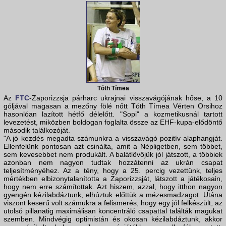
Tóth Tímea
Az
FTC
-Zaporizzsja párharc ukrajnai visszavágójának hőse, a 10
góljával magasan a mezőny fölé nőtt Tóth Tímea Vérten Orsihoz
hasonlóan lazított hétfő délelőtt. "Sopi" a kozmetikusnál tartott
levezetést, miközben boldogan foglalta össze az EHF-kupa-elődöntő
második találkozóját.
"A jó kezdés megadta számunkra a visszavágó pozitív alaphangját.
Ellenfelünk pontosan azt csinálta, amit a Népligetben, sem többet,
sem kevesebbet nem produkált. A balátlövőjük jól játszott, a többiek
azonban nem nagyon tudtak hozzátenni az ukrán csapat
teljesítményéhez. Az a tény, hogy a 25. percig vezettünk, teljes
mértékben elbizonytalanította a Zaporizzsját, látszott a játékosain,
hogy nem erre számítottak. Azt hiszem, azzal, hogy itthon nagyon
gyengén kézilabdáztunk, elhúztuk előttük a mézesmadzagot. Utána
viszont keserű volt számukra a felismerés, hogy egy jól felkészült, az
utolsó pillanatig maximálisan koncentráló csapattal találták magukat
szemben. Mindvégig optimistán és okosan kézilabdáztunk, akkor