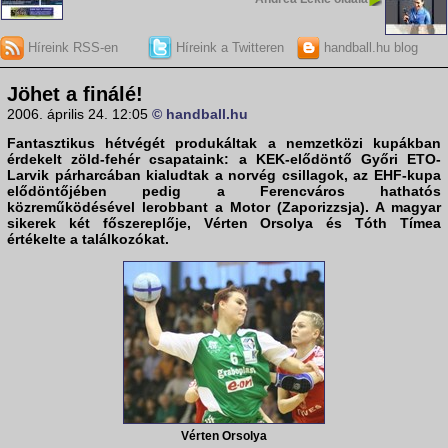
Híreink RSS-en
Híreink a Twitteren
handball.hu blog
Jöhet a finálé!
2006. április 24. 12:05
© handball.hu
Fantasztikus hétvégét produkáltak a nemzetközi kupákban
érdekelt zöld-fehér csapataink: a KEK-elődöntő
Győri ETO
-
Larvik párharcában kialudtak a norvég csillagok, az EHF-kupa
elődöntőjében pedig a
Ferencváros
hathatós
közreműködésével lerobbant a Motor (Zaporizzsja). A magyar
sikerek két főszereplője,
Vérten Orsolya
és
Tóth Tímea
értékelte a találkozókat.
Vérten Orsolya