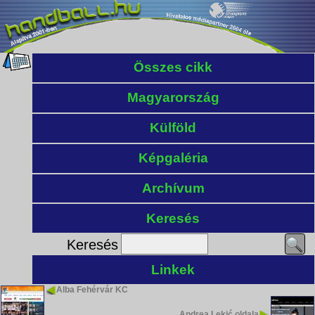
Összes cikk
Magyarország
Külföld
Képgaléria
Archívum
Keresés
Keresés
Linkek
Alba Fehérvár KC
Andrea Lekić oldala