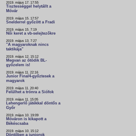
2019. május 17. 17:55
Tisztességgel helytállt a
Móvár
2019. május 15. 17:57
Snelderrel győzött a Fradi
2019. május 15. 7:19
Női keret a vb-selejtezőkre
2019. május 13. 7:27
"A magyaroknak nincs
taktikája"
2019. május 12. 15:12
Megvan az ötödik BL-
győzelem is!
2019. május 11. 22:16
Junior Final4-győztesek a
magyarok
2019. május 11. 20:40
Felülhet a trónra a Siófok
2019. május 11. 15:05
Lehengerlő játékkal döntős a
Győr
2019. május 10. 19:09
Móváron is kikapott a
Békéscsaba
2019. május 10. 15:12
Döntőben a juniorok