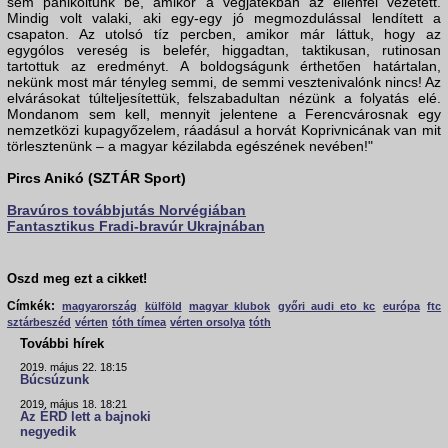
sem pánikoltunk be, amikor a végjátékban az ellenfél vezetett.
Mindig volt valaki, aki egy-egy jó megmozdulással lendített a
csapaton. Az utolsó tíz percben, amikor már láttuk, hogy az
egygólos vereség is belefér, higgadtan, taktikusan, rutinosan
tartottuk az eredményt. A boldogságunk érthetően határtalan,
nekünk most már tényleg semmi, de semmi vesztenivalónk nincs! Az
elvárásokat túlteljesítettük, felszabadultan nézünk a folyatás elé.
Mondanom sem kell, mennyit jelentene a Ferencvárosnak egy
nemzetközi kupagyőzelem, ráadásul a horvát Koprivnicának van mit
törlesztenünk – a magyar kézilabda egészének nevében!"
Pircs Anikó (SZTÁR Sport)
Bravúros továbbjutás Norvégiában
Fantasztikus Fradi-bravúr Ukrajnában
Oszd meg ezt a cikket!
Címkék:
magyarország
külföld
magyar klubok
győri audi eto kc
európa
ftc
sztárbeszéd
vérten
tóth tímea
vérten orsolya
tóth
További hírek
2019. május 22. 18:15
Búcsúzunk
2019. május 18. 18:21
Az ÉRD lett a bajnoki
negyedik