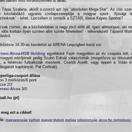
ben három friss vb-bronzérmes is akad.
 Tápai Szabina, akiről a szerző azt írja "absoluten Mega-Star". Az írás szer
e kézilabdázó ugyanis címlapszereplője a magyar sport-, ifjúsági 
inoknak" - lehet, Lipcsében is ismerik a SZTÁR, illetve Képes Sportot?
sak csinos, de a kézilabdában is nagy jövő előtt áll, igazi atlétatípus, aki re
 idős korban ilyen szinten állni szinte hihetetlen" - lelkendezett Tápairól Mar
őedző.
kőzésre 19.30-as kezdettel az ARENA Leipzigben kerül sor.
rnexi-Alcoa-HSB Holding
egyébként Fejér megyében az év csapata lett, 
 megyei edzőjének pedig Szabó Edinát választották (megelőzve az öttusatr
t, a fehérvári futballisták mesterét, Csertői Aurélt, vagy éppen a Volán
álogatott kapitányát, Pat Cortinát).
perliga-csoport állása
po 3 mérkőzés/6 pont
pcse 2/2
rnexi-Alcoa
3/0.
all.hu (pl)
meg ezt a cikket!
ék:
magyarország
külföld
magyar klubok
európa
németország
alcoa fkc rightphone