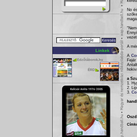
keret
No és
szők
magaz
"Nemc
Ennyi
vezet
A mér
Linkek
A
Co
Edzőtáborok.hu
Fejér
Antal
hokiv
ÉRD
a Szu
1. Hy
2. Li
3.
Co
handb
Oszd 
Címk