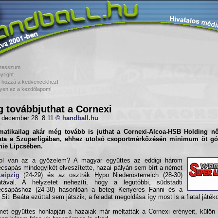
resszum
yright
 hozzá a kedvencekhez!
yen ez a kezdőlapom!
 továbbjuthat a Cornexi
 december 28. 8:11
© handball.hu
matikailag akár még tovább is juthat a
Cornexi-Alcoa-HSB Holding
nő
ata a
Szuperligában
, ehhez utolsó csoportmérkőzésén minimum öt gól
nie Lipcsében.
ol van az a győzelem? A magyar együttes az eddigi három
csapás mindegyikét elveszítette, hazai pályán sem bírt a német
eipzig
(24-29) és az osztrák Hypo Niederösterreich (28-30)
atával. A helyzetet nehezíti, hogy a legutóbbi, südstadti
ecsapáshoz (24-38) hasonlóan a beteg Kenyeres Fanni és a
t Siti Beáta ezúttal sem játszik, a feladat megoldása így most is a fiatal játék
et együttes honlapján a hazaiak már méltatták a Cornexi erényeit, külön