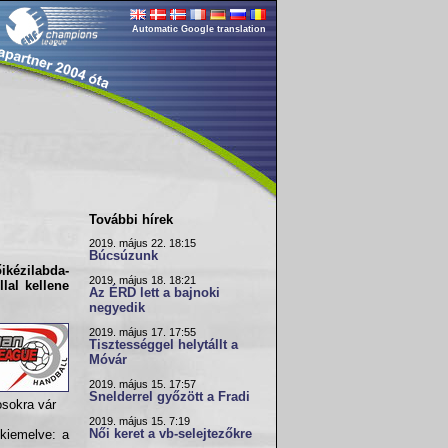
Automatic Google translation
További hírek
2019. május 22. 18:15
Búcsúzunk
ikézilabda-
2019. május 18. 18:21
lal kellene
Az ÉRD lett a bajnoki
negyedik
2019. május 17. 17:55
Tisztességgel helytállt a
Móvár
2019. május 15. 17:57
Snelderrel győzött a Fradi
osokra vár
2019. május 15. 7:19
Női keret a vb-selejtezőkre
 kiemelve: a