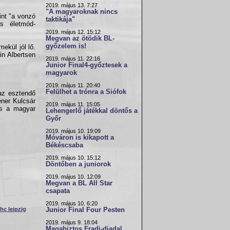
2019. május 13. 7:27
"A magyaroknak nincs
int "a vonzó
taktikája"
és életmód-
2019. május 12. 15:12
Megvan az ötödik BL-
győzelem is!
mekül jól lő.
tin Albertsen
2019. május 11. 22:16
Junior Final4-győztesek a
magyarok
2019. május 11. 20:40
Felülhet a trónra a Siófok
az esztendő
éner Kulcsár
2019. május 11. 15:05
 és a magyar
Lehengerlő játékkal döntős a
Győr
2019. május 10. 19:09
Móváron is kikapott a
Békéscsaba
2019. május 10. 15:12
Döntőben a juniorok
2019. május 10. 12:09
Megvan a BL All Star
csapata
2019. május 10. 6:20
hc leipzig
Junior Final Four Pesten
2019. május 9. 18:04
Magabiztos Fradi-diadal