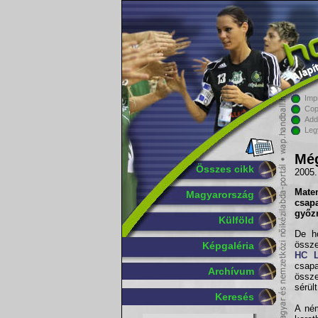
Imp
Cop
Add
Leg
Még
Összes cikk
2005.
Mate
Magyarország
csap
győz
Külföld
De h
össze
Képgaléria
HC L
csap
Archívum
össz
sérül
Keresés
A ném