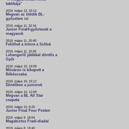
taktikája"
2019. május 12. 15:12
Megvan az ötödik BL-
győzelem is!
2019. május 11. 22:16
Junior Final4-győztesek a
magyarok
2019. május 11. 20:40
Felülhet a trónra a Siófok
2019. május 11. 15:05
Lehengerlő játékkal döntős a
Győr
2019. május 10. 19:09
Móváron is kikapott a
Békéscsaba
2019. május 10. 15:12
Döntőben a juniorok
2019. május 10. 12:09
Megvan a BL All Star
csapata
2019. május 10. 6:20
Junior Final Four Pesten
2019. május 9. 18:04
Magabiztos Fradi-diadal
2019. május 8. 18:40