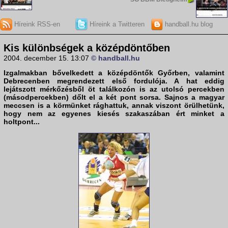
Híreink RSS-en
Híreink a Twitteren
handball.hu blog
Kis különbségek a középdöntőben
2004. december 15. 13:07
© handball.hu
Izgalmakban bővelkedett a középdöntők Győrben, valamint
Debrecenben megrendezett első fordulója. A hat eddig
lejátszott mérkőzésből öt találkozón is az utolsó percekben
(másodpercekben) dőlt el a két pont sorsa. Sajnos a magyar
meccsen is a körmünket rághattuk, annak viszont örülhetünk,
hogy nem az egyenes kiesés szakaszában ért minket a
holtpont...