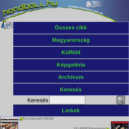
Összes cikk
Magyarország
Külföld
Képgaléria
Archívum
Keresés
Keresés
Linkek
Kecskeméti NKSE
SG BBM Bietigheim