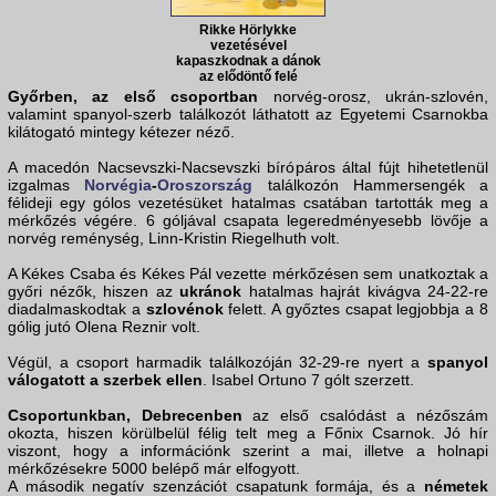
Rikke Hörlykke
vezetésével
kapaszkodnak a dánok
az elődöntő felé
Győrben, az első csoportban
norvég-orosz, ukrán-szlovén,
valamint spanyol-szerb találkozót láthatott az Egyetemi Csarnokba
kilátogató mintegy kétezer néző.
A macedón Nacsevszki-Nacsevszki bírópáros által fújt hihetetlenül
izgalmas
Norvégia
-
Oroszország
találkozón Hammersengék a
félideji egy gólos vezetésüket hatalmas csatában tartották meg a
mérkőzés végére. 6 góljával csapata legeredményesebb lövője a
norvég reménység, Linn-Kristin Riegelhuth volt.
A Kékes Csaba és Kékes Pál vezette mérkőzésen sem unatkoztak a
győri nézők, hiszen az
ukránok
hatalmas hajrát kivágva 24-22-re
diadalmaskodtak a
szlovénok
felett. A győztes csapat legjobbja a 8
gólig jutó Olena Reznir volt.
Végül, a csoport harmadik találkozóján 32-29-re nyert a
spanyol
válogatott a szerbek ellen
. Isabel Ortuno 7 gólt szerzett.
Csoportunkban, Debrecenben
az első csalódást a nézőszám
okozta, hiszen körülbelül félig telt meg a Főnix Csarnok. Jó hír
viszont, hogy a információnk szerint a mai, illetve a holnapi
mérkőzésekre 5000 belépő már elfogyott.
A második negatív szenzációt csapatunk formája, és a
németek