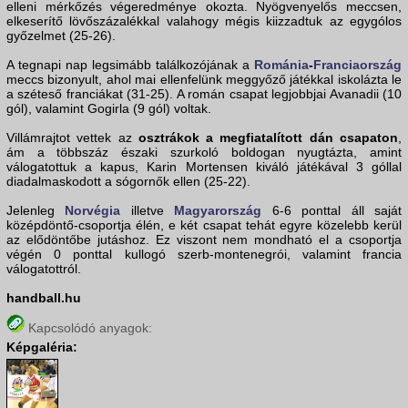
elleni mérkőzés végeredménye okozta. Nyögvenyelős meccsen,
elkeserítő lövőszázalékkal valahogy mégis kiizzadtuk az egygólos
győzelmet (25-26).
A tegnapi nap legsimább találkozójának a
Románia
-
Franciaország
meccs bizonyult, ahol mai ellenfelünk meggyőző játékkal iskolázta le
a széteső franciákat (31-25). A román csapat legjobbjai Avanadii (10
gól), valamint Gogirla (9 gól) voltak.
Villámrajtot vettek az
osztrákok a megfiatalított dán csapaton
,
ám a többszáz északi szurkoló boldogan nyugtázta, amint
válogatottuk a kapus, Karin Mortensen kiváló játékával 3 góllal
diadalmaskodott a sógornők ellen (25-22).
Jelenleg
Norvégia
illetve
Magyarország
6-6 ponttal áll saját
középdöntő-csoportja élén, e két csapat tehát egyre közelebb kerül
az elődöntőbe jutáshoz. Ez viszont nem mondható el a csoportja
végén 0 ponttal kullogó szerb-montenegrói, valamint francia
válogatottról.
handball.hu
Kapcsolódó anyagok:
Képgaléria: