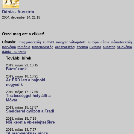
Dánia - Ausztria
2004. december 14. 21:15
Oszd meg ezt a cikket!
Címkék:
magyarország
külföld
magyar válogatott
európa
dánia
németország
norvégia
románia
franciaország
oroszország
szerbia
ukrajna
ausztria
szlovénia
dánia - ausztria
További hírek
2019. május 22. 18:15
Búcsúzunk
2019. május 18. 18:21
Az ÉRD lett a bajnoki
negyedik
2019. május 17. 17:55
Tisztességgel helytállt a
Móvár
2019. május 15. 17:57
Snelderrel győzött a Fradi
2019. május 15. 7:19
Női keret a vb-selejtezőkre
2019. május 13. 7:27
"A magyaroknak nincs