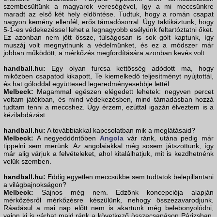
szembesültünk a magyarok vereségével, így a mi meccsünkre
maradt az első két hely eldöntése. Tudtuk, hogy a román csapat
nagyon kemény ellenfél, erős támadósorral. Úgy taktikáztunk, hogy
5-1-es védekezéssel lehet a legnagyobb esélyünk feltartóztatni őket.
Ez azonban nem jött össze, túlságosan is sok gólt kaptunk, így
muszáj volt megnyitnunk a védelmünket, és ez a módszer már
jobban működött, a mérkőzés megfordítására azonban kevés volt.
handball.hu:
Egy olyan furcsa kettősség adódott ma, hogy
miközben csapatod kikapott, Te kiemelkedő teljesítményt nyújtottál,
és hat góloddal együttesed legeredményesebbje lettél.
Melbeck:
Magammal egészen elégedett lehetek: negyven percet
voltam játékban, és mind védekezésben, mind támadásban hozzá
tudtam tenni a meccshez. Úgy érzem, ezúttal igazán élveztem is a
kézilabdázást.
handball.hu:
A továbbiakkal kapcsolatban mik a meglátásaid?
Melbeck:
A negyeddöntőben
Angola
vár ránk, utána pedig már
tippelni sem merünk. Az angolaiakkal még sosem játszottunk, így
már alig várjuk a felvételeket, ahol kitalálhatjuk, mit is kezdhetnénk
velük szemben.
handball.hu:
Eddig egyetlen meccsükbe sem tudtatok belepillantani
a világbajnokságon?
Melbeck:
Sajnos még nem. Edzőnk koncepciója alapján
mérkőzésről mérkőzésre készülünk, nehogy összezavarodjunk.
Ráadásul a mai nap előtt nem is akartunk még belebonyolódni,
vajon ki is várhat majd ránk a következő összecsapáson Párizsban.