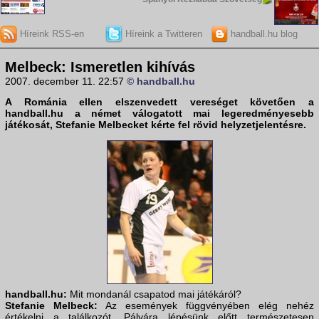
Híreink RSS-en
Híreink a Twitteren
handball.hu blog
Melbeck: Ismeretlen kihívás
2007. december 11. 22:57
© handball.hu
A Románia ellen elszenvedett vereséget követően a
handball.hu
a német válogatott mai legeredményesebb
játékosát,
Stefanie Melbeck
et kérte fel rövid helyzetjelentésre.
handball.hu:
Mit mondanál csapatod mai játékáról?
Stefanie Melbeck:
Az események függvényében elég nehéz
értékelni a találkozót. Pályára lépésünk előtt természetesen