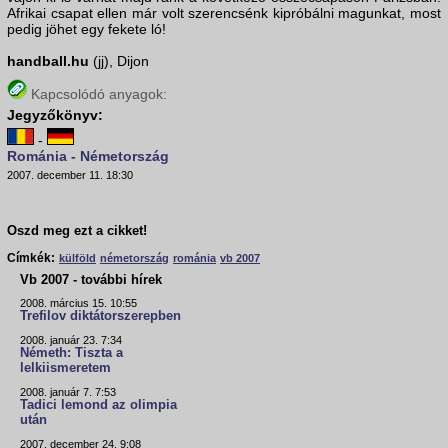
Afrikai csapat ellen már volt szerencsénk kipróbálni magunkat, most
pedig jöhet egy fekete ló!
handball.hu
(jj), Dijon
Kapcsolódó anyagok:
Jegyzőkönyv:
-
Románia - Németország
2007. december 11. 18:30
Oszd meg ezt a cikket!
Címkék:
külföld
németország
románia
vb 2007
Vb 2007 - további hírek
2008. március 15. 10:55
Trefilov diktátorszerepben
2008. január 23. 7:34
Németh: Tiszta a
lelkiismeretem
2008. január 7. 7:53
Tadici lemond az olimpia
után
2007. december 24. 9:08