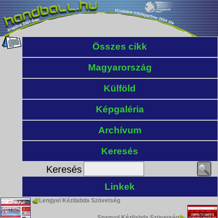
Összes cikk
Magyarország
Külföld
Képgaléria
Archívum
Keresés
Keresés
Linkek
Lengyel Kézilabda Szövetség
Spanyol Kézilabda Szövetség