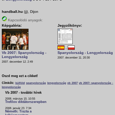
handball.hu
(jj), Dijon
Kapcsolódó anyagok:
Képgaléria:
Jegyzőkönyv:
-
Vb 2007: Spanyolország -
Spanyolország - Lengyelország
Lengyelország
2007. december 11. 20:30
2007. december 12. 2:49
Oszd meg ezt a cikket!
Címkék:
külföld
spanyolország
lengyelország
vb 2007
vb 2007: spanyolország -
lengyelország
Vb 2007 - további hírek
2008. március 15. 10:55
Trefilov diktátorszerepben
2008. január 23. 7:34
Németh: Tiszta a