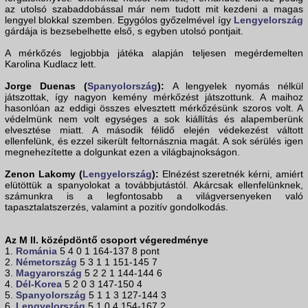
az utolsó szabaddobással már nem tudott mit kezdeni a magas
lengyel blokkal szemben. Egygólos győzelmével így
Lengyelország
gárdája is bezsebelhette első, s egyben utolsó pontjait.
A mérkőzés legjobbja játéka alapján teljesen megérdemelten
Karolina Kudlacz lett.
Jorge Duenas (
Spanyolország
):
A lengyelek nyomás nélkül
játszottak, így nagyon kemény mérkőzést játszottunk. A maihoz
hasonlóan az eddigi összes elvesztett mérkőzésünk szoros volt. A
védelmünk nem volt egységes a sok kiállítás és alapemberünk
elvesztése miatt. A második félidő elején védekezést váltott
ellenfelünk, és ezzel sikerült feltornásznia magát. A sok sérülés igen
megnehezítette a dolgunkat ezen a világbajnokságon.
Zenon Lakomy (
Lengyelország
):
Elnézést szeretnék kérni, amiért
elütöttük a spanyolokat a továbbjutástól. Akárcsak ellenfelünknek,
számunkra is a legfontosabb a világversenyeken való
tapasztalatszerzés, valamint a pozitív gondolkodás.
Az M II. középdöntő csoport végeredménye
1.
Románia
5 4 0 1 164-137 8 pont
2.
Németország
5 3 1 1 151-145 7
3.
Magyarország
5 2 2 1 144-144 6
4.
Dél-Korea
5 2 0 3 147-150 4
5.
Spanyolország
5 1 1 3 127-144 3
6.
Lengyelország
5 1 0 4 154-167 2