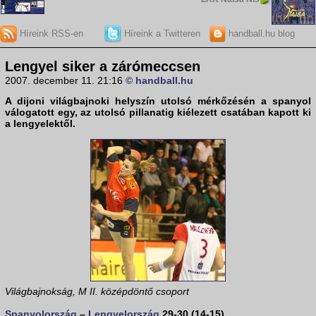
Híreink RSS-en
Híreink a Twitteren
handball.hu blog
Lengyel siker a zárómeccsen
2007. december 11. 21:16
© handball.hu
A dijoni világbajnoki helyszín utolsó mérkőzésén a
spanyol
válogatott egy, az utolsó pillanatig kiélezett csatában kapott ki
a
lengyel
ektől.
Világbajnokság, M II. középdöntő csoport
Spanyolország
–
Lengyelország
29-30 (14-15)