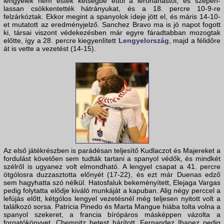
lengyelek nem estek kétségbe ettől a lerohanástól, és szépen-
lassan csökkentették hátrányukat, és a 18. percre 10-9-re
felzárkóztak. Ekkor megint a spanyolok ideje jött el, és máris 14-10-
et mutatott az eredményjelző. Sanchez Bravo ma is jó napot fogott
ki, társai viszont védekezésben már egyre fáradtabban mozogtak
előtte, így a 28. percre kiegyenlített
Lengyelország
, majd a félidőre
át is vette a vezetést (14-15).
Az első játékrészben is parádésan teljesítő Kudlaczot és Majereket a
fordulást követően sem tudták tartani a spanyol védők, és mindkét
szélről is ugyanez volt elmondható. A lengyel csapat a 41. percre
ötgólosra duzzasztotta előnyét (17-22), és ezt már Duenas edző
sem hagyhatta szó nélkül. Hatosfaluk bekeményített, Elejaga Vargas
pedig folytatta elődje kiváló munkáját a kapuban. Alig négy perccel a
lefújás előtt, kétgólos lengyel vezetésnél még teljesen nyitott volt a
találkozó sorsa. Patricia Pinedo és Marta Mangue hiába tolta volna a
spanyol szekeret, a francia bírópáros másképpen vázolta a
forgatókönyvet. Chemnitz hetest hárított, Fernandez Ibanez pedig