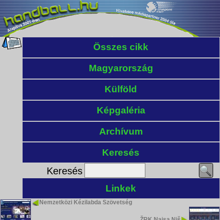
Összes cikk
Magyarország
Külföld
Képgaléria
Archívum
Keresés
Keresés
Linkek
Nemzetközi Kézilabda Szövetség
ŽRK Naisa Niš