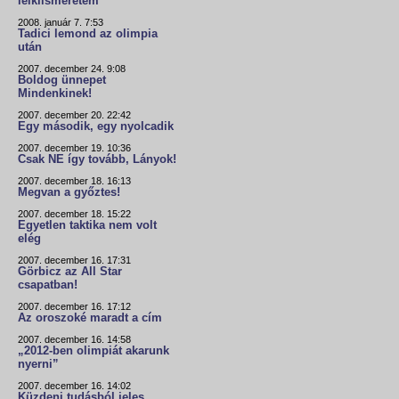
lelkiismeretem
2008. január 7. 7:53
Tadici lemond az olimpia
után
2007. december 24. 9:08
Boldog ünnepet
Mindenkinek!
2007. december 20. 22:42
Egy második, egy nyolcadik
2007. december 19. 10:36
Csak NE így tovább, Lányok!
2007. december 18. 16:13
Megvan a győztes!
2007. december 18. 15:22
Egyetlen taktika nem volt
elég
2007. december 16. 17:31
Görbicz az All Star
csapatban!
2007. december 16. 17:12
Az oroszoké maradt a cím
2007. december 16. 14:58
„2012-ben olimpiát akarunk
nyerni”
2007. december 16. 14:02
Küzdeni tudásból jeles