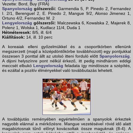
Vezette: Bord, Buy (FRA)
Spanyolország
gólszerzői:
Garmendia 5, P. Pinedo 2, Fernandez
I. 2/1, Berenguel 2, E. Pinedo 2, Mangue 9/2, Alonso Jimenez 1,
Ortuno 4/2, Fernandez M. 2
Lengyelország
gólszerzői:
Malczewska 6, Kowalska 2, Majerek 8,
Polenz 1, Wolska 1, Kudlacz 11/4, Duda 1
Hétméteresek:
8/5, ill. 6/4
Kiállítások:
14, ill. 10 perc
A koreaiak elleni győzelmükkel és a csoportkörben ellenünk
megszerzett (majd a középdöntőkörbe továbbhozott) egy pontjukkal
összesen 3 ponttal állt az utolsó itteni forduló előtt
Spanyolország
.
A dijoni helyszínre pont nélkül érkező, itt pedig mindhárom eddigi
meccsét elbukó
Lengyelország
feladata így mindössze a szépítés,
és ezáltal a pozitív élményekkel való továbbutazás lehetett.
A továbbjutás reményében egyértelműen a spanyolok érkeztek
nagyobb elánnal a mérkőzésre. Mangue vezetésével rövid idő alatt
magabiztosnak tűnő előnyt kovácsoltak össze maguknak (8-4). A