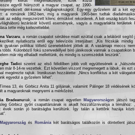
gverseny került megrendezésre, ezek közül
ssze egyről hiányzott a magyar csapat, az 1990-
egrendezett dél-koreai világbajnokságról. Egy-egy győzelem áll a két eg
ett: a románok 1962-ben, míg a magyarok 1965-ben tudtak diadalmask
iak az eddig megszerzett kilenc érmükkel rekorderek. A két ország közti fes
világháború lezárását követő események, vagyis a magyarlakta területek
lása tette még kiélezettebbé.
ina Varzaru
, a román csapatot sérülése miatt ezúttal csak a lelátóról segítő 
kezőket nyilatkozta erről egy televíziós interjúban: „Kis fricskák mindig 
k gyakran politikai töltetű üzenetekként jöttek át. A vasárnapi meccs nem
a többi. Különböző fokú szenvedéllyel bíró játékosok vannak a csapatokon be
nelem már rég elhaladt mellettünk, és mindig is szomszédok leszünk”.
rghe Tadici
szerint az első félidőben jobb volt együttesének a „hátszel
en már 8-14-re vezettek. Ezt követően viszont megremegett a lábuk, és ezt a
al megérezte rajtuk. Ironikusan hozzátette: „Nincs konfliktus a két válogatot
unk egyedül a győzelem lehet”.
Tímea 13, és Görbicz Anita 11 góljának, valamint Pálinger 18 védésének 
ült a magyaroknak megnyerni a mérkőzést.
lia Bradeanu
nak, a román csapat egyetlen
Magyarország
on játszó ta
sleg Görbicz győri csapattársának is akadt hozzáfűznivalója a témához: 
t évek során jó barátságba kerültünk. Így talán a kettőnk hazája közti
at”.
Magyarország
és
Románia
két barátságos találkozón is döntetlent játs