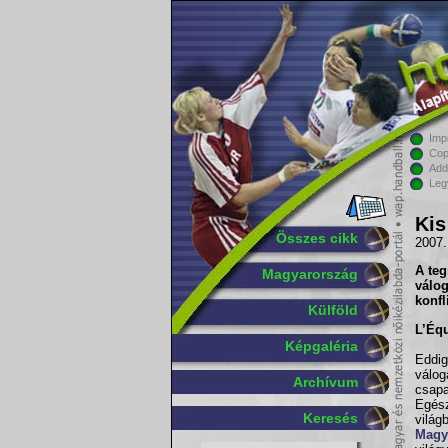
Imp
Cop
Add
Leg
Kis
Összes cikk
2007.
A teg
Magyarország
válog
konfl
Külföld
L’Équ
Képgaléria
Eddig
válog
Archívum
csapa
Egé
Keresés
vilá
Magy