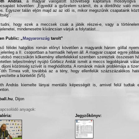
th András
, a magyar válogatott szövetségi kapitánya mosolyogva
csapást követően: „Egyedül a győzelem számít, és a döntőhöz való min
és. Egyszer talán eljön majd az az idő is, mikor megszűnik csapataink köz
ltség”.
tudni, hogy ezek a meccsek csak a játék részei-e, vagy a történele
jelenetei, mindenesetre kíváncsian várjuk a folytatást…
en Public: „
Magyarország
tarolt”
ső félidei hatgólos román előnyt követően a magyarok három góllal nyern
 jelenleg a II. csoportban a harmadik helyen áll. A magyar csapat egyre jobban
 utolsó meccsükön kőkemény ellenfelekkel szemben szereztek összesen há
etetlen teljesítményt nyújtó Görbicz Anitát ismét a meccs legjobbjának válas
 dijoni közönség szívét is meghódította. A románok másik problémája a tize
Tóth Tímea volt, továbbá az a tény, hogy ellenfelük százszázalékos hat
yesítette a büntetőit (5/5).
h András kiemelte lányai mentális képességét is, amivel felül tudtak 
onton.
ball.hu
, Dijon
apcsolódó anyagok:
léria:
Jegyzőkönyv: