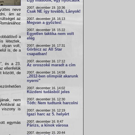
Egy második, egy nyolcadik
2007. december 19. 10:36
yüttes neve
Csak NE így tovább, Lányok!
odni, ám az
zültséget az
2007. december 18. 16:13
Megvan a győztes!
 Romániához
2007. december 18. 15:22
Egyetlen taktika nem volt
jobbátlövő a
elég
is léteztek,
 olyan volt,
2007. december 16. 17:31
Görbicz az All Star
lül is, de a
csapatban!
2007. december 16. 17:12
e”, és a 23.
Az oroszoké maradt a cím
z ellenfelük
2007. december 16. 14:58
t között, de
„2012-ben olimpiát akarunk
nyerni”
köszönhetően
2007. december 16. 14:02
Küzdeni tudásból jeles
2007. december 16. 12:30
gjának, nem
Tóth: Nem tudtunk harcolni
„Anitával az
 viszony is
2007. december 16. 12:19
Igazi harc az 5. helyért
2007. december 16. 8:47
zott egymás
Párizs, a kínok városa
2007. december 15. 20:44