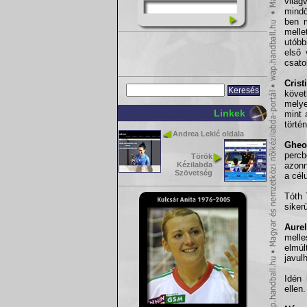
vilá
mindö
ben m
mell
utóbb
első 
csato
Crist
követ
melye
Linkek
mint 
törté
Andrea Lekić oldala
Gheo
percb
Török
Kézilabda
azonn
Szövetség
a cél
Tóth 
siker
Aure
melle
elmúl
javulh
Idén
ellen.