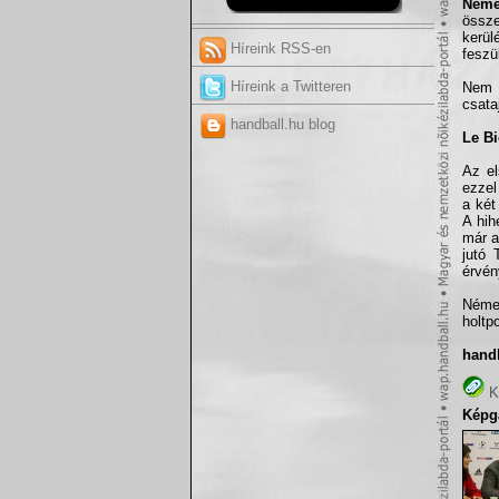
Néme
össze
kerül
Híreink RSS-en
feszü
Híreink a Twitteren
Nem 
csata
handball.hu blog
Le Bi
Az el
ezzel
a két
A hih
már a
jutó 
érvén
Német
holtp
hand
K
Képga