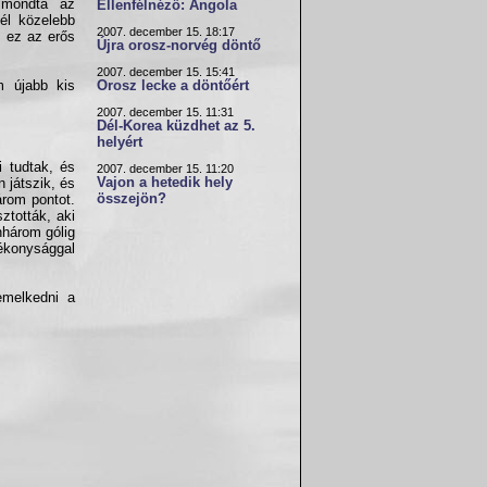
 mondta az
Ellenfélnéző: Angola
él közelebb
2007. december 15. 18:17
t ez az erős
Újra orosz-norvég döntő
2007. december 15. 15:41
m újabb kis
Orosz lecke a döntőért
2007. december 15. 11:31
Dél-Korea küzdhet az 5.
helyért
i tudtak, és
2007. december 15. 11:20
Vajon a hetedik hely
 játszik, és
összejön?
rom pontot.
ztották, aki
nhárom gólig
ékonysággal
emelkedni a