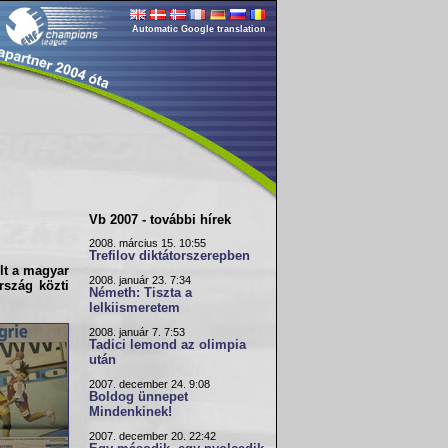
Automatic Google translation
Vb 2007 - további hírek
2008. március 15. 10:55
Trefilov diktátorszerepben
lt a
magyar
2008. január 23. 7:34
rszág közti
Németh: Tiszta a
lelkiismeretem
2008. január 7. 7:53
Tadici lemond az olimpia
után
2007. december 24. 9:08
Boldog ünnepet
Mindenkinek!
2007. december 20. 22:42