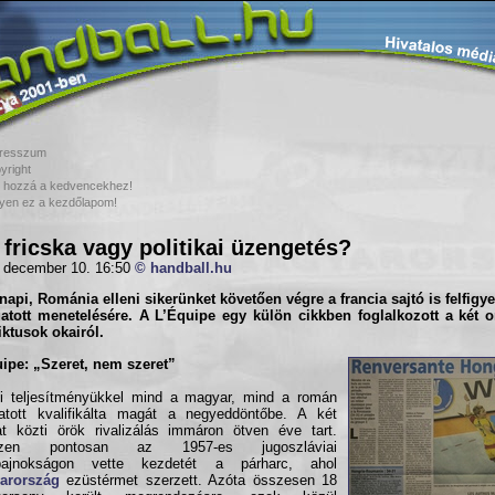
resszum
yright
 hozzá a kedvencekhez!
yen ez a kezdőlapom!
 fricska vagy politikai üzengetés?
 december 10. 16:50
© handball.hu
napi, Románia elleni sikerünket követően végre a francia sajtó is felfigye
atott
menetelésére. A L’Équipe egy külön cikkben foglalkozott a két o
iktusok okairól.
ipe: „Szeret, nem szeret”
i teljesítményükkel mind a magyar, mind a román
atott kvalifikálta magát a negyeddöntőbe. A két
t közti örök rivalizálás immáron ötven éve tart.
szen pontosan az 1957-es jugoszláviai
gbajnokságon vette kezdetét a párharc, ahol
arország
ezüstérmet szerzett. Azóta összesen 18