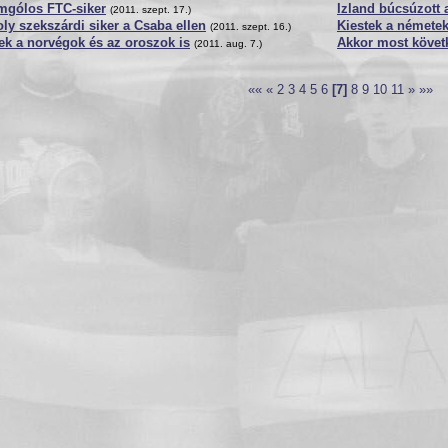
mgólos FTC-siker
Izland búcsúzott 
(2011. szept. 17.)
y szekszárdi siker a Csaba ellen
Kiestek a németek
(2011. szept. 16.)
ek a norvégok és az oroszok is
Akkor most követ
(2011. aug. 7.)
««
«
2
3
4
5
6
[7]
8
9
10
11
»
»»