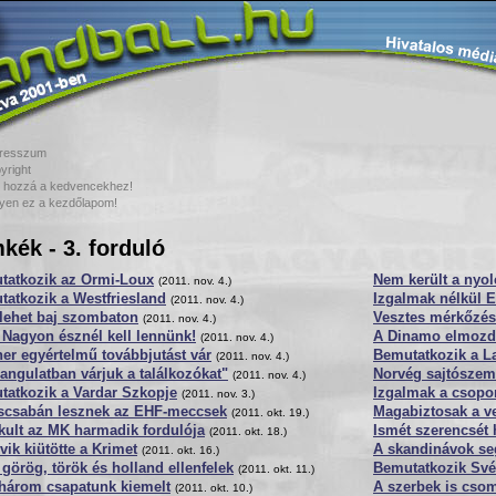
resszum
yright
 hozzá a kedvencekhez!
yen ez a kezdőlapom!
kék - 3. forduló
tatkozik az Ormi-Loux
Nem került a nyol
(2011. nov. 4.)
atkozik a Westfriesland
Izgalmak nélkül E
(2011. nov. 4.)
lehet baj szombaton
Vesztes mérkőzés
(2011. nov. 4.)
 Nagyon észnél kell lennünk!
A Dinamo elmozdul
(2011. nov. 4.)
er egyértelmű továbbjutást vár
Bemutatkozik a La
(2011. nov. 4.)
angulatban várjuk a találkozókat"
Norvég sajtószeml
(2011. nov. 4.)
tatkozik a Vardar Szkopje
Izgalmak a csopor
(2011. nov. 3.)
scsabán lesznek az EHF-meccsek
Magabiztosak a v
(2011. okt. 19.)
kult az MK harmadik fordulója
Ismét szerencsét 
(2011. okt. 18.)
vik kiütötte a Krimet
A skandinávok se
(2011. okt. 16.)
görög, török és holland ellenfelek
Bemutatkozik Sv
(2011. okt. 11.)
három csapatunk kiemelt
A szerbek is cso
(2011. okt. 10.)