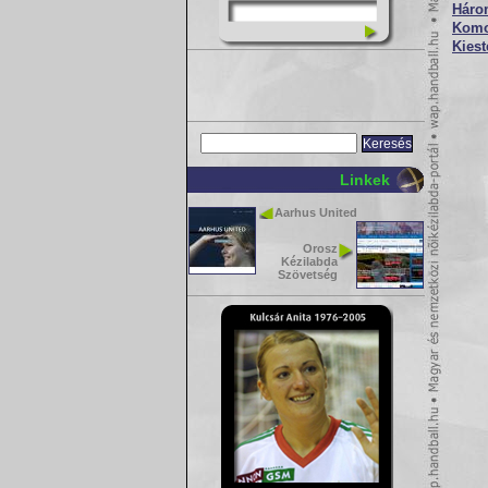
Háro
Komol
Kiest
Linkek
Aarhus United
Orosz
Kézilabda
Szövetség