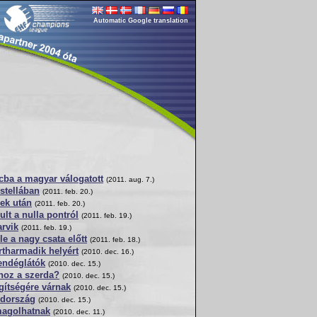
Automatic Google translation
cba a magyar válogatott
(2011. aug. 7.)
stellában
(2011. feb. 20.)
ek után
(2011. feb. 20.)
t a nulla pontról
(2011. feb. 19.)
rvik
(2011. feb. 19.)
e a nagy csata előtt
(2011. feb. 18.)
tharmadik helyért
(2010. dec. 16.)
endéglátók
(2010. dec. 15.)
hoz a szerda?
(2010. dec. 15.)
gítségére várnak
(2010. dec. 15.)
édország
(2010. dec. 15.)
magolhatnak
(2010. dec. 11.)