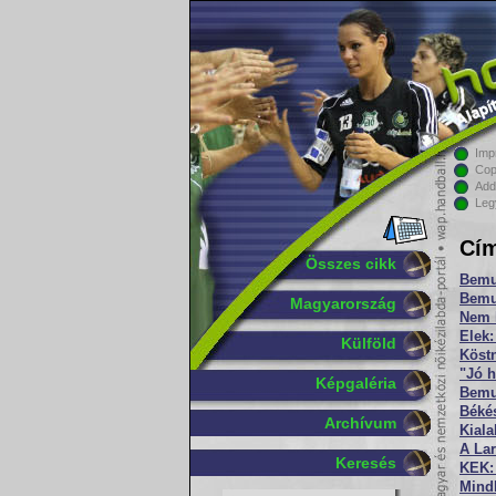
Imp
Cop
Add
Leg
Cím
Összes cikk
Bemu
Bemut
Magyarország
Nem 
Elek:
Külföld
Köstn
"Jó h
Képgaléria
Bemu
Béké
Archívum
Kiala
A Lar
Keresés
KEK: 
Mind