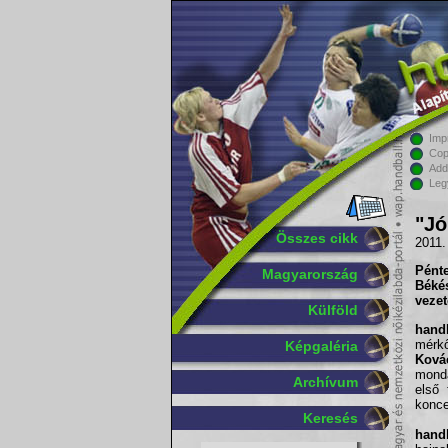
Imp
Cop
Add
Leg
"Jó
Összes cikk
2011.
Pént
Magyarország
Béké
vezet
Külföld
handb
mérk
Képgaléria
Ková
mond
Archívum
első 
konce
Keresés
handb