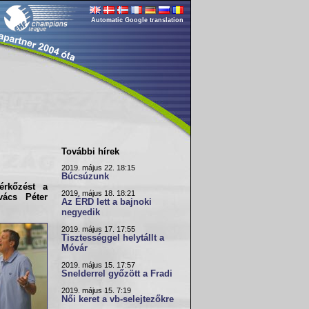
Automatic Google translation
További hírek
2019. május 22. 18:15
Búcsúzunk
érkőzést a
2019. május 18. 18:21
vács Péter
Az ÉRD lett a bajnoki
negyedik
2019. május 17. 17:55
Tisztességgel helytállt a
Móvár
2019. május 15. 17:57
Snelderrel győzött a Fradi
2019. május 15. 7:19
Női keret a vb-selejtezőkre