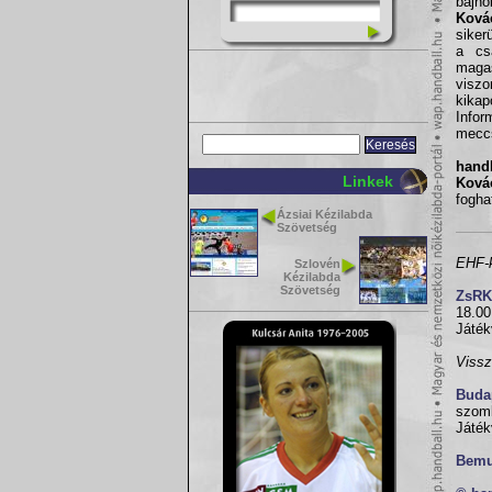
bajno
Ková
siker
a cs
maga
viszo
kikap
Infor
meccs
handb
Linkek
Ková
fogha
Ázsiai Kézilabda
Szövetség
EHF-k
Szlovén
Kézilabda
Szövetség
ZsRK
18.00
Játék
Viss
Buda
szomb
Játék
Bemu