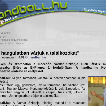
resszum
yright
 hozzá a kedvencekhez!
yen ez a kezdőlapom!
 hangulatban várjuk a találkozókat"
 november 4. 4:01
© handball.hu
eken és szombaton a macedón Vardar Szkopje ellen játszik m
scsaba
i Előre az EHF-kupa 3. fordulójában. A
handball.hu Ko
őedzőt kérdezte az esélyekről.
all.hu:
Milyen formában várjátok a péntek-szombati dupla
őzést?
cs Péter:
Úgy gondolom, javuló formában, ha szabad ilyet
ani. Tegnap Magyar Kupa-mérkőzésünk volt Szegeden. Az
félidőben nagyon jól játszott a csapat, friss volt, jókedvű,
ntrált. Jó hangulatban várjuk a találkozókat.
all.hu:
A Vardar Szkopje jelenleg második a macedón