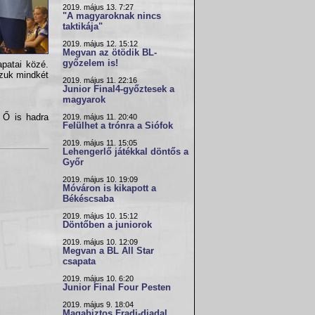
2019. május 13. 7:27
"A magyaroknak nincs
taktikája"
2019. május 12. 15:12
Megvan az ötödik BL-
győzelem is!
apatai közé.
szuk mindkét
2019. május 11. 22:16
Junior Final4-győztesek a
magyarok
 Ő is hadra
2019. május 11. 20:40
Felülhet a trónra a Siófok
2019. május 11. 15:05
Lehengerlő játékkal döntős a
Győr
2019. május 10. 19:09
Móváron is kikapott a
Békéscsaba
2019. május 10. 15:12
Döntőben a juniorok
2019. május 10. 12:09
Megvan a BL All Star
csapata
2019. május 10. 6:20
Junior Final Four Pesten
2019. május 9. 18:04
Magabiztos Fradi-diadal