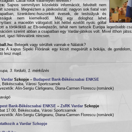
kságban. Láttál róluk valamilyen felvételt?
cs:
Sajnos semmilyen közelebbi információt, felvételt nem
ült szerezni. Megnéztem a játékoslistát: nagyon sok fiatal van
apatban, tizenkilenc-huszonkét évesek, de testsúlyuk és
sságuk nem kiemelkedő. Még egy dologhoz lehet
nyítani: a macedón válogatott két héttel ezelőtt nyolc góllal
ott a törököktől az Eb-selejtezőn, tehát nem tartozik Európa legerősebb cs
mációim szerint abban a csapatban egy Vardar-játékos volt. Mivel itthon játs
et, igazi félnivalónk nincsen.
all.hu:
Betegek vagy sérültek vannak-e Nálatok?
cs:
A kapus Sipeki Flórának egy kicsit megsérült a bokája, de gondolom,
tó lesz majd.
upa, 3. forduló, 1. mérkőzés
 Vardar
Szkopje –
Budapest Bank-Békéscsabai ENKSE
, Békéscsaba, Városi Sportcsarnok
vezetők: Alin-Sergiu Cârligeanu, Diana-Carmen Florescu (románok)
zavágó
pest Bank-Békéscsabai ENKSE
–
ZsRK Vardar
Szkopje
at 17.00, Békéscsaba, Városi Sportcsarnok
vezetők: Alin-Sergiu Cârligeanu, Diana-Carmen Florescu (románok)
tatkozik a Vardar Szkopje