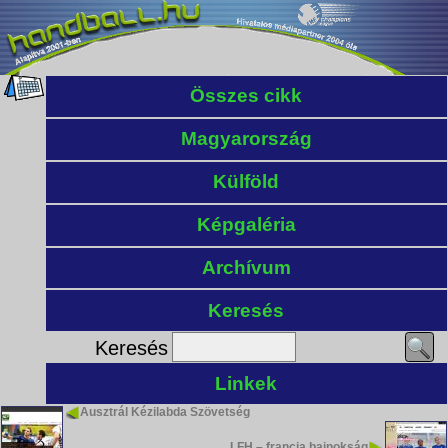
Összes cikk
Magyarország
Külföld
Képgaléria
Archívum
Keresés
Keresés
Linkek
Ausztrál Kézilabda Szövetség
LFH – francia bajnokság