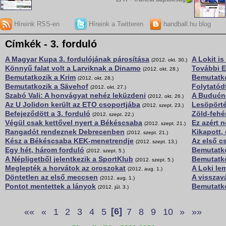
Híreink RSS-en
Híreink a Twitteren
handball.hu blog
Címkék - 3. forduló
A Magyar Kupa 3. fordulójának párosítása
A Lokit i
(2012. okt. 30.)
Könnyű falat volt a Larviknak a Dinamo
További E
(2012. okt. 28.)
Bemutatkozik a Krim
Bemutatk
(2012. okt. 28.)
Bemutatkozik a Sävehof
Folytatód
(2012. okt. 27.)
Szabó Vali: A honvágyat nehéz leküzdeni
A Budućno
(2012. okt. 26.)
Az U Jolidon került az ETO csoportjába
Lesöpörté
(2012. szept. 23.)
Befejeződött a 3. forduló
Zöld-fehé
(2012. szept. 22.)
Végül csak kettővel nyert a Békéscsaba
Ez azért n
(2012. szept. 21.)
Rangadót rendeznek Debrecenben
Kikapott,
(2012. szept. 21.)
Kész a Békéscsaba KEK-menetrendje
Az első c
(2012. szept. 13.)
Egy hét, három forduló
Bemutatk
(2012. szept. 5.)
A Népligetből jelentkezik a SportKlub
Bemutatk
(2012. szept. 5.)
Meglepték a horvátok az oroszokat
A Loki le
(2012. aug. 1.)
Döntetlen az első meccsen
A visszav
(2012. aug. 1.)
Pontot mentettek a lányok
Bemutatko
(2012. júl. 3.)
««
«
1
2
3
4
5
[6]
7
8
9
10
»
»»