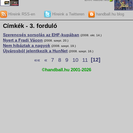
Híreink RSS-en
Híreink a Twitteren
handball.hu blog
Címkék - 3. forduló
Szerencsés sorsolás az EHF-kupában
(2008. okt. 14.)
Nyert a Fradi Vácon
(2008. szept. 20.)
Nem hibáztak a nagyok
(2008. szept. 19.)
Újvárosból jelentkezik a HunNet
(2008. szept. 16.)
««
«
7
8
9
10
11
[12]
©handball.hu 2001-2026