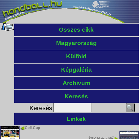
Összes cikk
Magyarország
Külföld
Képgaléria
Archívum
Keresés
Keresés
Linkek
Cell-Cup
ŽRK Naisa Niš