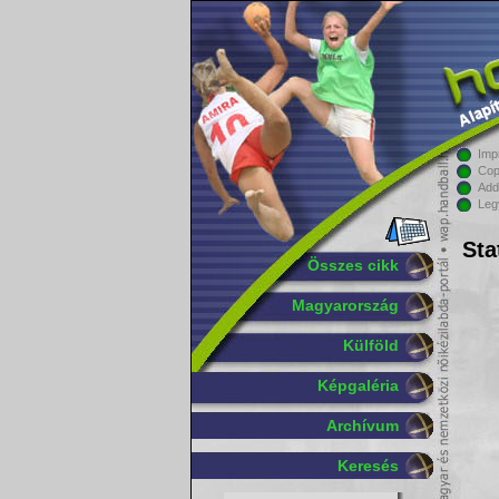
Imp
Cop
Add
Leg
Sta
Összes cikk
Magyarország
Külföld
Képgaléria
Archívum
Keresés