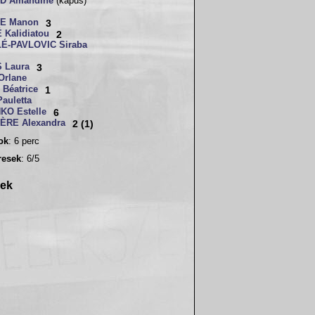
D Amandine
(kapus)
E Manon
3
 Kalidiatou
2
É-PAVLOVIC Siraba
 Laura
3
Orlane
Béatrice
1
auletta
KO Estelle
6
ÈRE Alexandra
2 (1)
sok
: 6 perc
resek
: 6/5
rek