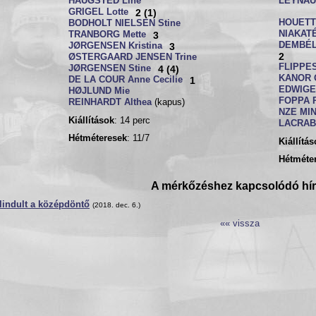
HAUGSTED Line
LEYNAU
GRIGEL Lotte
2 (1)
HOUETT
BODHOLT NIELSEN Stine
NIAKATÉ
TRANBORG Mette
3
DEMBÉL
JØRGENSEN Kristina
3
2
ØSTERGAARD JENSEN Trine
FLIPPES
JØRGENSEN Stine
4 (4)
KANOR 
DE LA COUR Anne Cecilie
1
EDWIGE 
HØJLUND Mie
FOPPA P
REINHARDT Althea
(kapus)
NZE MIN
Kiállítások
: 14 perc
LACRAB
Hétméteresek
: 11/7
Kiállítá
Hétméte
A mérkőzéshez kapcsolódó hí
lindult a középdöntő
(2018. dec. 6.)
«« vissza