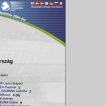
Automatic Google translation
rszág
vátok)
R Laura
(kapus)
A Pauline
1
-SAURINA Camille
1
Allison
4 (4)
 Astride
EUNA Grâce
4