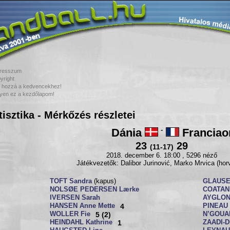
resszum
yright
 hozzá a kedvencekhez!
yen ez a kezdőlapom!
tisztika - Mérkőzés részletei
Dánia
-
Franciao
23
29
(11-17)
2018. december 6. 18:00 , 5296 néző
Játékvezetők: Dalibor Jurinović, Marko Mrvica (hor
TOFT Sandra
(kapus)
GLAUSE
NOLSØE PEDERSEN Lærke
COATANE
IVERSEN Sarah
AYGLON
HANSEN Anne Mette
4
PINEAU 
WOLLER Fie
5 (2)
N’GOUAN
HEINDAHL Kathrine
1
ZAADI-D