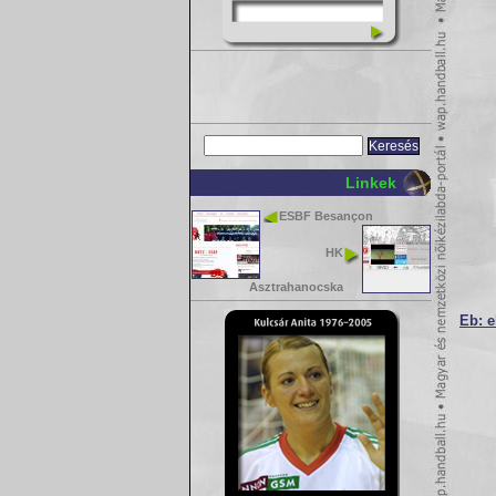
Linkek
ESBF Besançon
HK
Asztrahanocska
Eb: e