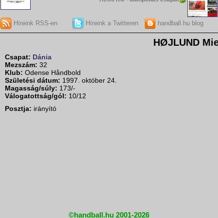
Híreink RSS-en
Híreink a Twitteren
handball.hu blog
HØJLUND Mi
Csapat:
Dánia
Mezszám:
32
Klub:
Odense Håndbold
Születési dátum:
1997. október 24.
Magasság/súly:
173/-
Válogatottság/gól:
10/12
Posztja:
irányító
©handball.hu 2001-2026