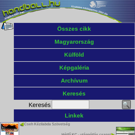
Összes cikk
Magyarország
Külföld
Képgaléria
Archívum
Keresés
Keresés
Linkek
Cseh Kézilabda Szövetség
Hétfő KC - utánpótlás csapat