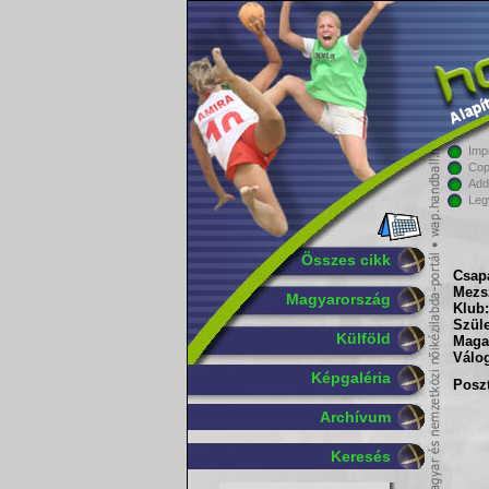
Imp
Cop
Add
Leg
Összes cikk
Csapa
Mezs
Magyarország
Klub:
Szüle
Külföld
Maga
Válog
Képgaléria
Poszt
Archívum
Keresés