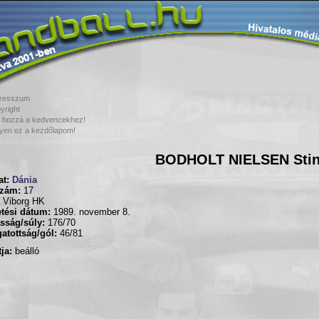
resszum
yright
 hozzá a kedvencekhez!
yen ez a kezdőlapom!
BODHOLT NIELSEN Sti
t:
Dánia
zám:
17
Viborg HK
tési dátum:
1989. november 8.
sság/súly:
176/70
atottság/gól:
46/81
ja:
beálló