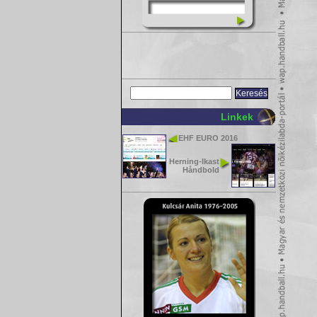
Linkek
EHF EURO 2016
Herning-Ikast
Håndbold