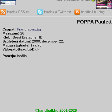
Híreink RSS-en
Híreink a Twitteren
handball.hu blog
FOPPA Paulett
Csapat:
Franciaország
Mezszám:
26
Klub:
Brest Bretagne HB
Születési dátum:
2000. december 22.
Magasság/súly:
177/78
Válogatottság/gól:
-/-
Posztja:
beálló
©handball.hu 2001-2026