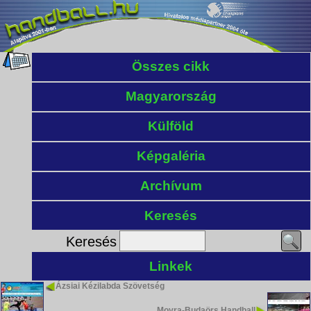
Összes cikk
Magyarország
Külföld
Képgaléria
Archívum
Keresés
Keresés
Linkek
Ázsiai Kézilabda Szövetség
Moyra-Budaörs Handball