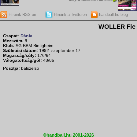
Híreink RSS-en
Híreink a Twitteren
handball.hu blog
WOLLER Fie
Csapat:
Dánia
Mezszám:
9
Klub:
SG BBM Bietigheim
Születési dátum:
1992. szeptember 17.
Magasság/súly:
176/64
Válogatottság/gól:
48/86
Posztja:
balszélső
©handball.hu 2001-2026