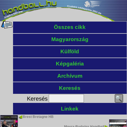
Összes cikk
Magyarország
Külföld
Képgaléria
Archívum
Keresés
Keresés
Linkek
Brest Bretagne HB
Moyra-Budaörs Handball