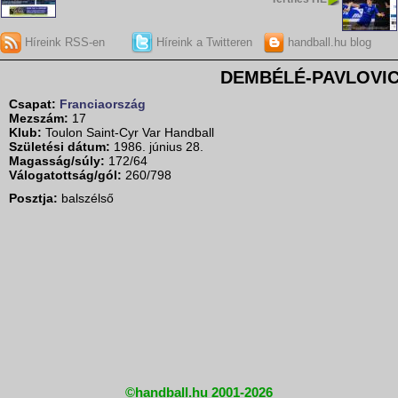
Híreink RSS-en
Híreink a Twitteren
handball.hu blog
DEMBÉLÉ-PAVLOVIC 
Csapat:
Franciaország
Mezszám:
17
Klub:
Toulon Saint-Cyr Var Handball
Születési dátum:
1986. június 28.
Magasság/súly:
172/64
Válogatottság/gól:
260/798
Posztja:
balszélső
©handball.hu 2001-2026