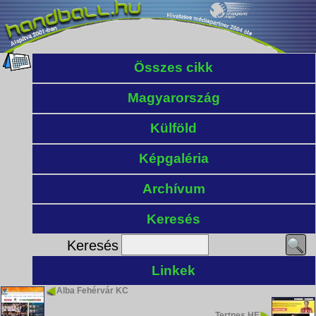
Összes cikk
Magyarország
Külföld
Képgaléria
Archívum
Keresés
Keresés
Linkek
Alba Fehérvár KC
Tertnes HE