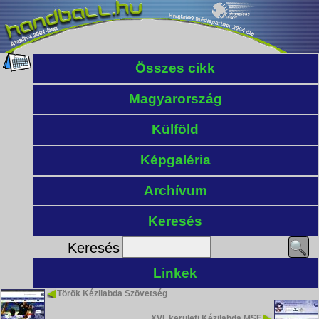
Összes cikk
Magyarország
Külföld
Képgaléria
Archívum
Keresés
Keresés
Linkek
Török Kézilabda Szövetség
XVI. kerületi Kézilabda MSE