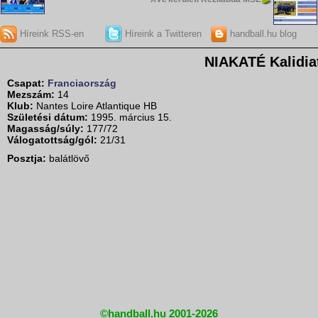
Híreink RSS-en
Híreink a Twitteren
handball.hu blog
NIAKATÉ Kalidia
Csapat:
Franciaország
Mezszám:
14
Klub:
Nantes Loire Atlantique HB
Születési dátum:
1995. március 15.
Magasság/súly:
177/72
Válogatottság/gól:
21/31
Posztja:
balátlövő
©handball.hu 2001-2026