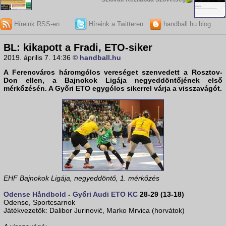
Híreink RSS-en
Híreink a Twitteren
handball.hu blog
BL: kikapott a Fradi, ETO-siker
2019. április 7. 14:36
© handball.hu
A Ferencváros háromgólos vereséget szenvedett a Rosztov-
Don ellen, a
Bajnokok Ligája
negyeddöntőjének első
mérkőzésén. A Győri ETO egygólos sikerrel várja a visszavágót.
EHF Bajnokok Ligája, negyeddöntő, 1. mérkőzés
Odense Håndbold
-
Győri Audi ETO KC
28-29 (13-18)
Odense, Sportcsarnok
Játékvezetők: Dalibor Jurinović, Marko Mrvica (horvátok)