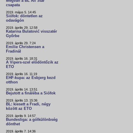
Megvan a BL All Star
csapata
2019. május 5. 14:45
Siófok: döntetlen az
odavágón
2019. április 29. 12:58
Katarina Bulatović visszatér
Győrbe
2019. április 29. 7:24
Emilie Christensen a
Fradinál
2019. április 16. 18:31
A Vipers-szel elődöntőzik az
ETO
2019. április 16. 11:19
EHF-kupa: az Esbjerg kezd
otthon
2019. április 14. 13:51
Bejutott a fináléba a Siófok
2019. április 13. 15:36
BL: kiesett a Fradi, négy
között az ETO
2019. április 9. 14:57
Bundesliga: a gólkülönbség
dönthet
2019. április 7. 14:36