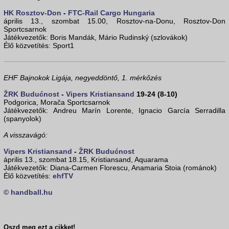
HK Rosztov-Don
-
FTC-Rail Cargo Hungaria
április 13., szombat 15.00, Rosztov-na-Donu, Rosztov-Don
Sportcsarnok
Játékvezetők: Boris Mandák, Mário Rudinský (szlovákok)
Élő közvetítés: Sport1
EHF Bajnokok Ligája, negyeddöntő, 1. mérkőzés
ŽRK Budućnost
-
Vipers Kristiansand
19-24 (8-10)
Podgorica, Morača Sportcsarnok
Játékvezetők: Andreu Marín Lorente, Ignacio García Serradilla
(spanyolok)
A visszavágó:
Vipers Kristiansand
-
ŽRK Budućnost
április 13., szombat 18.15, Kristiansand, Aquarama
Játékvezetők: Diana-Carmen Florescu, Anamaria Stoia (románok)
Élő közvetítés:
ehfTV
© handball.hu
Oszd meg ezt a cikket!