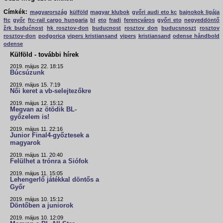
Címkék:
magyarország
külföld
magyar klubok
győri audi eto kc
bajnokok ligája
ftc
győr
ftc-rail cargo hungaria
bl
eto
fradi
ferencváros
győri eto
negyeddöntő
žrk budućnost
hk rosztov-don
buducnost
rosztov don
buducsnoszt
rosztov
rosztov-don
podgorica
vipers kristiansand
vipers
kristiansand
odense håndbold
odense
Külföld - további hírek
2019. május 22. 18:15
Búcsúzunk
2019. május 15. 7:19
Női keret a vb-selejtezőkre
2019. május 12. 15:12
Megvan az ötödik BL-
győzelem is!
2019. május 11. 22:16
Junior Final4-győztesek a
magyarok
2019. május 11. 20:40
Felülhet a trónra a Siófok
2019. május 11. 15:05
Lehengerlő játékkal döntős a
Győr
2019. május 10. 15:12
Döntőben a juniorok
2019. május 10. 12:09