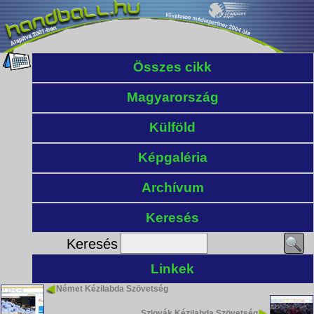
Összes cikk
Magyarország
Külföld
Képgaléria
Archívum
Keresés
Keresés
Linkek
Német Kézilabda Szövetség
Szlovák Kézilabda Szövetség