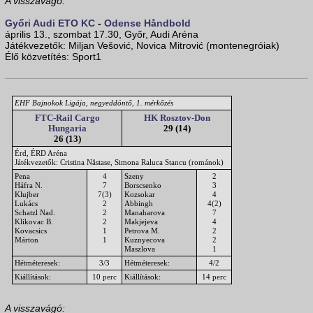
A visszavágó:
Győri Audi ETO KC
-
Odense Håndbold
április 13., szombat 17.30, Győr, Audi Aréna
Játékvezetők: Miljan Vešović, Novica Mitrović (montenegróiak)
Élő közvetítés: Sport1
EHF Bajnokok Ligája, negyeddöntő, 1. mérkőzés
FTC-Rail Cargo
HK Rosztov-Don
Hungaria
29 (14)
26 (13)
Érd, ÉRD Aréna
Játékvezetők: Cristina Năstase, Simona Raluca Stancu (románok)
Pena
4
Szeny
2
Háfra N.
7
Borscsenko
3
Klujber
7(3)
Kozsokar
4
Lukács
2
Abbingh
4(2)
Schatzl Nad.
2
Manaharova
7
Klikovac B.
2
Makjejeva
4
Kovacsics
1
Petrova M.
2
Márton
1
Kuznyecova
2
Maszlova
1
Hétméteresek:
3/3
Hétméteresek:
4/2
Kiállítások:
10 perc
Kiállítások:
14 perc
A visszavágó: