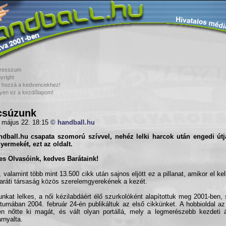
resszum
yright
 hozzá a kedvencekhez!
yen ez a kezdőlapom!
csúzunk
 május 22. 18:15
© handball.hu
dball.hu csapata szomorú szívvel, nehéz lelki harcok után engedi útjá
gyermekét, ezt az oldalt.
s Olvasóink, kedves Barátaink!
, valamint több mint 13.500 cikk után sajnos eljött ez a pillanat, amikor el k
aráti társaság közös szerelemgyerekének a kezét.
unkat lelkes, a női kézilabdáért élő szurkolóként alapítottuk meg 2001-ben, s
tumában 2004. február 24-én publikáltuk az első cikkünket. A hobbioldal a
n nőtte ki magát, és vált olyan portállá, mely a legmerészebb kezdeti á
árnyalta.