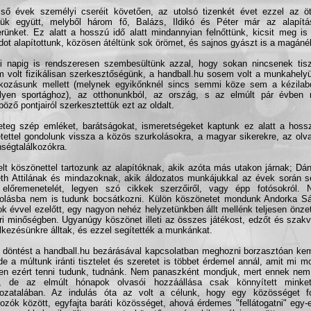
ső évek személyi cseréit követően, az utolsó tizenkét évet ezzel az öt
ttük együtt, melyből három fő, Balázs, Ildikó és Péter már az alapítás
rünket. Ez alatt a hosszú idő alatt mindannyian felnőttünk, kicsit meg is
dot alapítottunk, közösen átéltünk sok örömet, és sajnos gyászt is a magáné
 napig is rendszeresen szembesültünk azzal, hogy sokan nincsenek tisz
 volt fizikálisan szerkesztőségünk, a handball.hu sosem volt a munkahelyü
lkozásunk mellett (melynek egyikőnknél sincs semmi köze sem a kézila
ilyen sportághoz), az otthonunkból, az ország, s az elmúlt pár évben
böző pontjairól szerkesztettük ezt az oldalt.
teg szép emléket, barátságokat, ismeretségeket kaptunk ez alatt a hossz
tettel gondolunk vissza a közös szurkolásokra, a magyar sikerekre, az olv
ségtalálkozókra.
lt köszönettel tartozunk az alapítóknak, akik azóta más utakon járnak; Dá
h Attilának és mindazoknak, akik áldozatos munkájukkal az évek során se
 előremenetelét, legyen szó cikkek szerzőiről, vagy épp fotósokról. N
rolásba nem is tudunk bocsátkozni. Külön köszönetet mondunk Andorka Sá
ok évvel ezelőtt, egy nagyon nehéz helyzetünkben állt mellénk teljesen önzetl
i minőségben. Ugyanúgy köszönet illeti az összes játékost, edzőt és szakv
lkezésünkre álltak, és ezzel segítették a munkánkat.
 döntést a handball.hu bezárásával kapcsolatban meghozni borzasztóan ke
 de a múltunk iránti tisztelet és szeretet is többet érdemel annál, amit mi mo
en ezért tenni tudunk, tudnánk. Nem panaszként mondjuk, mert ennek nem 
e, de az elmúlt hónapok olvasói hozzáállása csak könnyített minke
ozatalában. Az indulás óta az volt a célunk, hogy egy közösséget f
ozók között, egyfajta baráti közösséget, ahová érdemes "fellátogatni" egy-