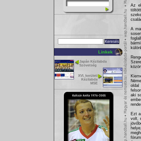
Az el
töltö
szeke
csalá
A mai
sosem
fogla
bárm
külön
Linkek
Renge
Japán Kézilabda
Szere
Szövetség
közön
XVI. kerületi
Kieme
Kézilabda
Német
MSE
oldal
felso
aki s
ember
rende
Ezt a
volt,
jövőb
hely
megh
fórum