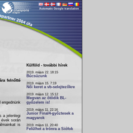
Automatic Google translation
Külföld - további hírek
2019. május 22. 18:15
Búcsúzunk
ra felnőtté
2019. május 15. 7:19
Női keret a vb-selejtezőkre
2019. május 12. 15:12
Megvan az ötödik BL-
ell engednünk
győzelem is!
2019. május 11. 22:16
Junior Final4-győztesek a
 a jelenlegi
magyarok
z évek során
lmainkat is
2019. május 11. 20:40
Felülhet a trónra a Siófok