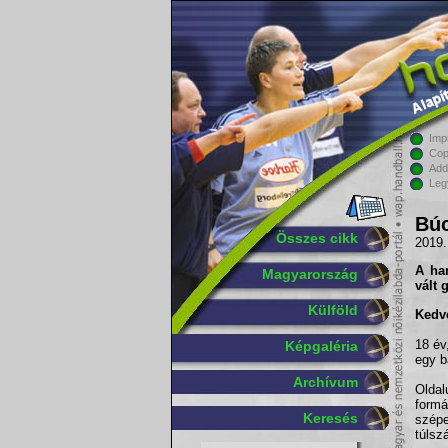
Imp
Cop
Add
Leg
Bú
Összes cikk
2019.
A han
Magyarország
vált 
Külföld
Kedve
18 év
Képgaléria
egy b
Archívum
Oldal
formá
Keresés
szépe
túlsz