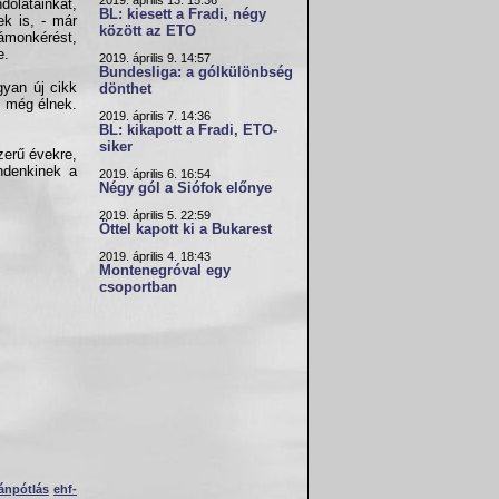
2019. április 13. 15:36
olatainkat,
BL: kiesett a Fradi, négy
ek is, - már
között az ETO
ámonkérést,
e.
2019. április 9. 14:57
Bundesliga: a gólkülönbség
gyan új cikk
dönthet
g még élnek.
2019. április 7. 14:36
BL: kikapott a Fradi, ETO-
siker
zerű évekre,
indenkinek a
2019. április 6. 16:54
Négy gól a Siófok előnye
2019. április 5. 22:59
Öttel kapott ki a Bukarest
2019. április 4. 18:43
Montenegróval egy
csoportban
ánpótlás
ehf-