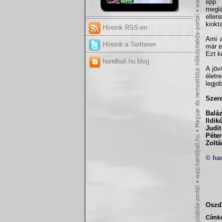
épp 
meglá
ellen
kiokt
Híreink RSS-en
Ami a
Híreink a Twitteren
már e
Ezt k
handball.hu blog
A jöv
életr
legjo
Szere
Balá
Ildik
Judit
Péter
Zoltá
© ha
Oszd 
Címk