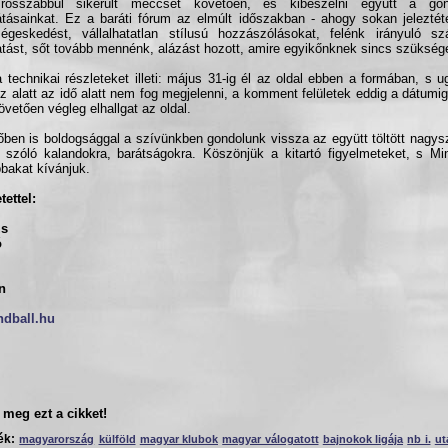
rosszabbul sikerült meccset követően, és kibeszélni együtt a gond
tásainkat. Ez a baráti fórum az elmúlt időszakban - ahogy sokan jeleztét
ségeskedést, vállalhatatlan stílusú hozzászólásokat, felénk irányuló sz
atást, sőt tovább mennénk, alázást hozott, amire egyikőnknek sincs szükség
 technikai részleteket illeti: május 31-ig él az oldal ebben a formában, s u
z alatt az idő alatt nem fog megjelenni, a komment felületek eddig a dátumi
övetően végleg elhallgat az oldal.
őben is boldogsággal a szívünkben gondolunk vissza az együtt töltött nagys
e szóló kalandokra, barátságokra. Köszönjük a kitartó figyelmeteket, s M
bbakat kívánjuk.
tettel:
zs
ó
n
ndball.hu
meg ezt a cikket!
ék:
magyarország
külföld
magyar klubok
magyar válogatott
bajnokok ligája
nb i.
ut