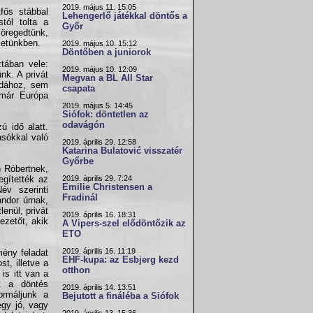
2019. május 11. 15:05
fős stábbal
Lehengerlő játékkal döntős a
tól tolta a
Győr
 öregedtünk,
letünkben.
2019. május 10. 15:12
Döntőben a juniorok
tában vele:
2019. május 10. 12:09
nk. A privát
Megvan a BL All Star
bdához, sem
csapata
 már Európa
2019. május 5. 14:45
Siófok: döntetlen az
odavágón
ú idő alatt.
asókkal való
2019. április 29. 12:58
Katarina Bulatović visszatér
Győrbe
n Róbertnek,
2019. április 29. 7:24
gítették az
Emilie Christensen a
év szerinti
Fradinál
ndor úrnak,
enül, privát
2019. április 16. 18:31
ezetőt, akik
A Vipers-szel elődöntőzik az
ETO
2019. április 16. 11:19
mény feladat
EHF-kupa: az Esbjerg kezd
st, illetve a
otthon
is itt van a
t a döntés
2019. április 14. 13:51
ormáljunk a
Bejutott a fináléba a Siófok
egy jó, vagy