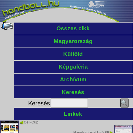
Összes cikk
Magyarország
Külföld
Képgaléria
Archívum
Keresés
Keresés
Linkek
Cell-Cup
Nagykanizsai Izzó SE