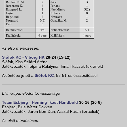
Bodholt N. St.
2
Ježić
3
Jørgensen K.
4
Perianu
1
Haugsted L.
1
Nze Minko
3(2)
Grøn
1
Kobetić
8
Bøgelund
2
Hmirova
1
Nørgaard
5(3)
González M.
2
Dahl
3
Hétméteresek:
4/3
Hétméteresek:
5/4
Kiállítások:
4 perc
Kiállítások:
4 perc
Az első mérkőzésen:
Siófok KC
-
Viborg HK
28-24 (15-12)
Siófok, Kiss Szilárd Aréna
Játékvezetők: Tetjana Rakityina, Irina Tkacsuk (ukránok)
A döntőbe jutott a
Siófok KC
, 53-51-es összesítéssel.
EHF-kupa, elődöntő, visszavágó
Team Esbjerg
-
Herning-Ikast Håndbold
30-16 (20-8)
Esbjerg, Blue Water Dokken
Játékvezetők: Jaron Ben-Dan, Asszaf Faran (izraeliek)
Az első mérkőzésen: