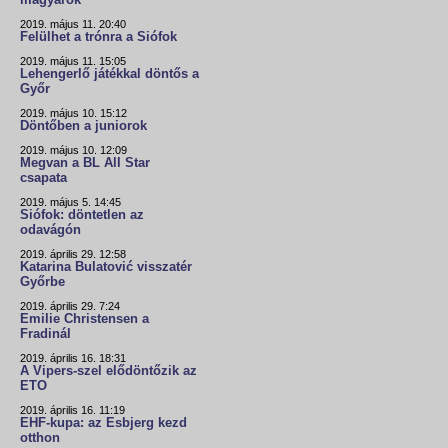
magyarok
2019. május 11. 20:40
Felülhet a trónra a Siófok
2019. május 11. 15:05
Lehengerlő játékkal döntős a
Győr
2019. május 10. 15:12
Döntőben a juniorok
2019. május 10. 12:09
Megvan a BL All Star
csapata
2019. május 5. 14:45
Siófok: döntetlen az
odavágón
2019. április 29. 12:58
Katarina Bulatović visszatér
Győrbe
2019. április 29. 7:24
Emilie Christensen a
Fradinál
2019. április 16. 18:31
A Vipers-szel elődöntőzik az
ETO
2019. április 16. 11:19
EHF-kupa: az Esbjerg kezd
otthon