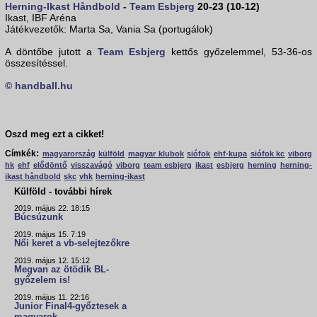
Herning-Ikast Håndbold
-
Team Esbjerg
20-23 (10-12)
Ikast, IBF Aréna
Játékvezetők: Marta Sa, Vania Sa (portugálok)
A döntőbe jutott a
Team Esbjerg
kettős győzelemmel, 53-36-os
összesítéssel.
© handball.hu
Oszd meg ezt a cikket!
Címkék:
magyarország
külföld
magyar klubok
siófok
ehf-kupa
siófok kc
viborg
hk
ehf
elődöntő
visszavágó
viborg
team esbjerg
ikast
esbjerg
herning
herning-
ikast håndbold
skc
vhk
herning-ikast
Külföld - további hírek
2019. május 22. 18:15
Búcsúzunk
2019. május 15. 7:19
Női keret a vb-selejtezőkre
2019. május 12. 15:12
Megvan az ötödik BL-
győzelem is!
2019. május 11. 22:16
Junior Final4-győztesek a