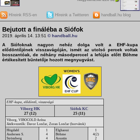
Híreink RSS-en
Híreink a Twitteren
handball.hu blog
Bejutott a fináléba a Siófok
2019. április 14. 13:51
© handball.hu
A Siófoknak nagyon nehéz dolga volt a
EHF-kupa
elődöntőjének visszavágóján
, ismét az utolsó percek voltak
bosszantóak, de néhány másodperccel a lefújás előtt Böhme
értékesített büntetője hozott megnyugvást.
EHF-kupa, elődöntő, visszavágó
Viborg HK
Siófok KC
27 (12)
25 (11)
Viborg, VIBOCOLD Aréna
Játékvezetők: Davor Lončar, Zoran Lončar (horvátok)
Högdahl
1
Elghaoui
1
Andersen S.
4
Böhme
4(2)
Strömberg
4
Aoustin
2