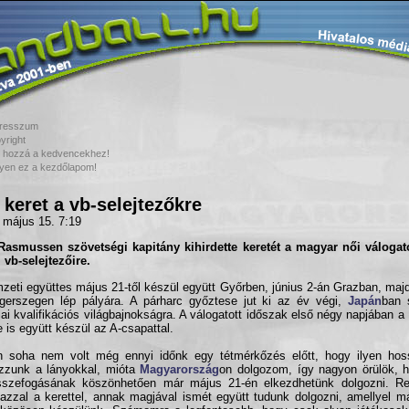
resszum
yright
 hozzá a kedvencekhez!
yen ez a kezdőlapom!
 keret a vb-selejtezőkre
 május 15. 7:19
asmussen szövetségi kapitány kihirdette keretét a magyar női válogato
i vb-selejtezőire.
zeti együttes május 21-től készül együtt Győrben, június 2-án Grazban, majd
gerszegen lép pályára. A párharc győztese jut ki az év végi,
Japán
ban 
iai kvalifikációs világbajnokságra. A válogatott időszak első négy napjában a 
e is együtt készül az A-csapattal.
n soha nem volt még ennyi időnk egy tétmérkőzés előtt, hogy ilyen hos
zzunk a lányokkal, mióta
Magyarország
on dolgozom, így nagyon örülök, 
összefogásának köszönhetően már május 21-én elkezdhetünk dolgozni. R
azzal a kerettel, annak magjával ismét együtt tudunk dolgozni, amellyel 