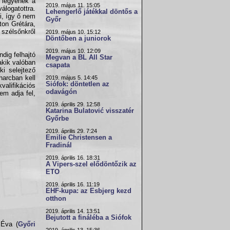
 legyenek a
2019. május 11. 15:05
álogatottra.
Lehengerlő játékkal döntős a
i, így ő nem
Győr
ton Grétára,
 szélsőnkről
2019. május 10. 15:12
Döntőben a juniorok
2019. május 10. 12:09
dig felhajtó
Megvan a BL All Star
akik valóban
csapata
ki selejtező
harcban kell
2019. május 5. 14:45
Siófok: döntetlen az
valifikációs
odavágón
em adja fel,
2019. április 29. 12:58
Katarina Bulatović visszatér
Győrbe
2019. április 29. 7:24
Emilie Christensen a
Fradinál
2019. április 16. 18:31
A Vipers-szel elődöntőzik az
ETO
2019. április 16. 11:19
EHF-kupa: az Esbjerg kezd
otthon
2019. április 14. 13:51
Bejutott a fináléba a Siófok
 Éva (
Győri