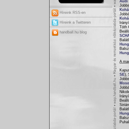
Audi
Jobbs
Kohá
Híreink RSS-en
Jobbá
Kohá
Híreink a Twitteren
Irány
Tóth 
Beáll
handball.hu blog
SCH
Balá
Hung
Bals
Hung
A mag
Kapu
SE
),
Jobb
Moso
Jobbá
Nikole
Irányí
Beáll
Siriá
Balát
Hung
Balsz
Puhal