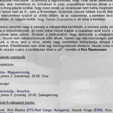
 közösen készülünk. Számomra a legfontosabb, hogy csak olyan játékosok
ben, akik mentálisan és fizikálisan is száz százalékban készen állnak a v
s Anna jelezte ezúttal, hogy most ennek az elvárásnak nem tudna megfeleln
t helyet sem az A-, sem a B-keretben. Számítok viszont többek között Már
ó teljesítményt nyújtott az utóbbi időben, de ez valamennyi, a keretben lévő
dható, és nagyon örülök, hogy Tomori Zsuzsanna is ott lehet a keretben.
ennyi poszton nagy a verseny a válogatottba kerülésért, a verseny pedig min
 a jó teljesítménynek, és most sokan helyet kaptak a csapatban azok közül, 
karnak lenni velünk. Elvárom a játékosoktól, hogy átérezzék a világbajno
t, hiszen nem selejtezősorozat előtt állunk, hanem egy oda-visszavágós pár
nunk a vb-re, arra a vb-re, amely nagy mértékben befolyásolja olimpiai k
einket. Ellenfelünket nem lehet egy kézlegyintéssel elintézni, hiszen soha n
k viszont csakis a továbbjutás lehet a cél" - mondta el
Kim Rasmussen
.
bajnoki selejtezők
mérkőzés:
ria
-
Magyarország
 június 2. (vasárnap), 18.00, Graz
avágó:
arország
-
Ausztria
 június 5. (szerda), 18.00, Zalaegerszeg
yar A-válogatott kerete:
ok: Bíró Blanka (
FTC-Rail Cargo Hungaria
), Janurik Kinga (
ÉRD
), Kiss