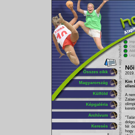
Imp
Cop
Add
Leg
Női
Összes cikk
2019.
Kim R
Magyarország
ellen
Külföld
A nem
Zalae
olimp
Képgaléria
keret
Archívum
"Talá
dolgo
Keresés
fél 
hogy 