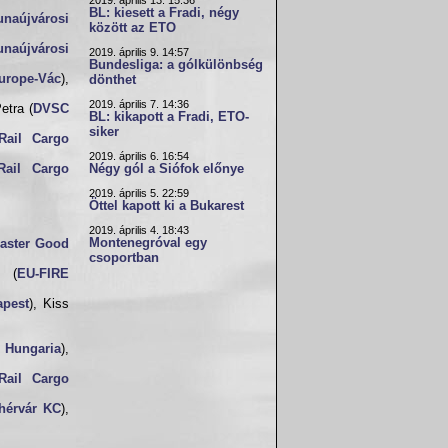
2019. április 13. 15:36
BL: kiesett a Fradi, négy
unaújvárosi
között az ETO
unaújvárosi
2019. április 9. 14:57
Bundesliga: a gólkülönbség
rope-Vác
),
dönthet
2019. április 7. 14:36
Petra (
DVSC
BL: kikapott a Fradi, ETO-
siker
Rail Cargo
2019. április 6. 16:54
Rail Cargo
Négy gól a Siófok előnye
2019. április 5. 22:59
Öttel kapott ki a Bukarest
2019. április 4. 18:43
Montenegróval egy
aster Good
csoportban
a (
EU-FIRE
pest
), Kiss
 Hungaria
),
Rail Cargo
hérvár KC
),