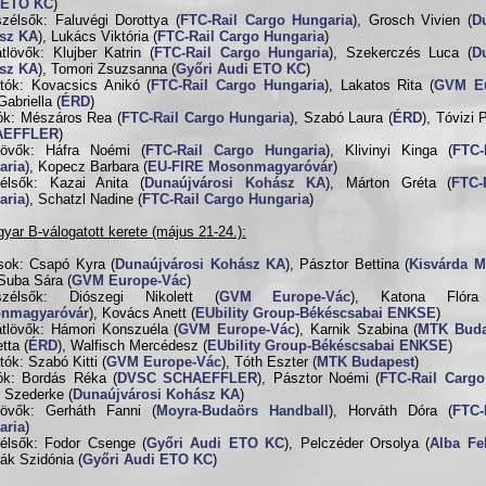
 ETO KC
)
zélsők: Faluvégi Dorottya (
FTC-Rail Cargo Hungaria
), Grosch Vivien (
D
sz KA
), Lukács Viktória (
FTC-Rail Cargo Hungaria
)
tlövők: Klujber Katrin (
FTC-Rail Cargo Hungaria
), Szekerczés Luca (
D
sz KA
), Tomori Zsuzsanna (
Győri Audi ETO KC
)
ítók: Kovacsics Anikó (
FTC-Rail Cargo Hungaria
), Lakatos Rita (
GVM Eu
Gabriella (
ÉRD
)
ók: Mészáros Rea (
FTC-Rail Cargo Hungaria
), Szabó Laura (
ÉRD
), Tóvizi 
AEFFLER
)
tlövők: Háfra Noémi (
FTC-Rail Cargo Hungaria
), Klivinyi Kinga (
FTC-
aria
), Kopecz Barbara (
EU-FIRE Mosonmagyaróvár
)
zélsők: Kazai Anita (
Dunaújvárosi Kohász KA
), Márton Gréta (
FTC-
aria
), Schatzl Nadine (
FTC-Rail Cargo Hungaria
)
yar B-válogatott kerete (május 21-24.):
sok: Csapó Kyra (
Dunaújvárosi Kohász KA
), Pásztor Bettina (
Kisvárda M
 Suba Sára (
GVM Europe-Vác
)
szélsők: Diószegi Nikolett (
GVM Europe-Vác
), Katona Flór
nmagyaróvár
), Kovács Anett (
EUbility Group-Békéscsabai ENKSE
)
tlövők: Hámori Konszuéla (
GVM Europe-Vác
), Karnik Szabina (
MTK Buda
tta (
ÉRD
), Walfisch Mercédesz (
EUbility Group-Békéscsabai ENKSE
)
tók: Szabó Kitti (
GVM Europe-Vác
), Tóth Eszter (
MTK Budapest
)
ók: Bordás Réka (
DVSC SCHAEFFLER
), Pásztor Noémi (
FTC-Rail Cargo
n Szederke (
Dunaújvárosi Kohász KA
)
lövők: Gerháth Fanni (
Moyra-Budaörs Handball
), Horváth Dóra (
FTC-
aria
)
élsők: Fodor Csenge (
Győri Audi ETO KC
), Pelczéder Orsolya (
Alba Fe
ák Szidónia (
Győri Audi ETO KC
)