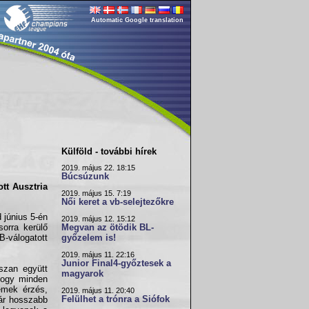
Automatic Google translation
Külföld - további hírek
2019. május 22. 18:15
Búcsúzunk
tt Ausztria
2019. május 15. 7:19
Női keret a vb-selejtezőkre
 június 5-én
2019. május 12. 15:12
sorra kerülő
Megvan az ötödik BL-
B-válogatott
győzelem is!
2019. május 11. 22:16
Junior Final4-győztesek a
szan együtt
magyarok
hogy minden
emek érzés,
2019. május 11. 20:40
Felülhet a trónra a Siófok
már hosszabb