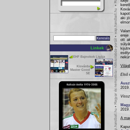
ideje
keret
Kovác
kapot
aki j
elmon
Valam
ereje
ott a
súlyá
Linkek
kijut
esély
EHF Bajnokok Ligája
nekün
Világ
Kisvárda
Master Good
SE
Első 
Auszt
2019.
Vissz
Magy
2019.
A mag
Kapus