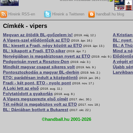
Híreink RSS-en
Híreink a Twitteren
handball.hu blog
Címkék - vipers
Megvan az ötödik BL-győzelem is!
A Kristian
(2019. máj. 12.)
A Vipers-szel elődöntőzik az ETO
BL: nyert
(2019. ápr. 16.)
BL: kiesett a Fradi, négy között az ETO
BL: A Thür
(2019. ápr. 13.)
BL: kikapott a Fradi, ETO-siker
Mind a n
(2019. ápr. 7.)
Norvégiában is magabiztosan nyert az ETO
Elődöntős
(2019. már. 9.)
Podgoricán nyert a Rosztov-Don
A végét el
(2019. már. 3.)
Mindkét magyar csapat sikeres volt
Újabb sér
(2019. feb. 9.)
Pontosztozkodás a magyar BL-derbin
Larvikban
(2019. feb. 2.)
ETO: parádésan indult a középdöntő
(2019. jan. 26.)
Fradi - két pont, ETO - nyolc pont
(2018. nov. 17.)
A Loki lett az első
(2018. aug. 11.)
Folytatódott a gyakorlás
(2018. aug. 8.)
A Vipers megszerezte első címét
(2017. dec. 30.)
Tét nélkül is magabiztos volt az ETO
(2017. nov. 18.)
BL: Dániában botlott a Bukarest
(2017. okt. 22.)
©handball.hu 2001-2026