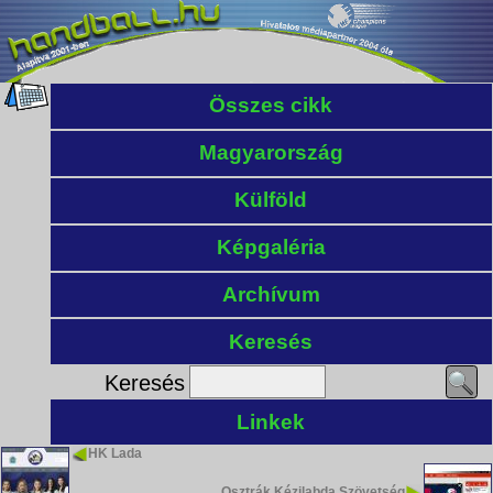
Összes cikk
Magyarország
Külföld
Képgaléria
Archívum
Keresés
Keresés
Linkek
HK Lada
Osztrák Kézilabda Szövetség